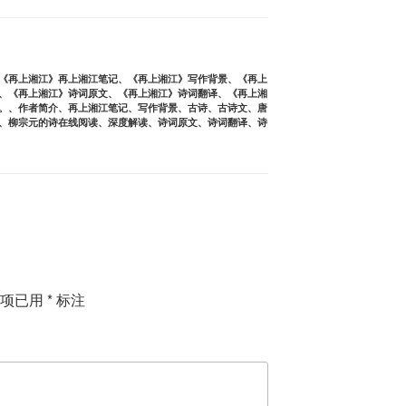
《再上湘江》再上湘江笔记
、
《再上湘江》写作背景
、
《再上
、
《再上湘江》诗词原文
、
《再上湘江》诗词翻译
、
《再上湘
。
、
作者简介
、
再上湘江笔记
、
写作背景
、
古诗
、
古诗文
、
唐
、
柳宗元的诗在线阅读
、
深度解读
、
诗词原文
、
诗词翻译
、
诗
填项已用
*
标注