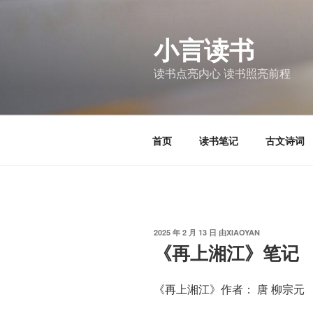
跳
至
小言读书
内
容
读书点亮内心 读书照亮前程
首页
读书笔记
古文诗词
发
2025 年 2 月 13 日
由
XIAOYAN
布
《再上湘江》笔记
于
《再上湘江》作者： 唐 柳宗元