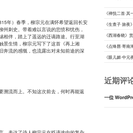
《禅悦二首·其
815年）春季，柳宗元在满怀希望返回长安
《生查子·旅夜
柳州刺史。带着难以言说的悲愤和忧伤，
《西湖春晓》
锡相伴，踏上了遥远的迁谪路途。行至湖
触景生情，柳宗元写下了这首《再上湘
《点绛唇·寄南
旧奔流的感慨，也流露出对未知前途的深
《眼儿媚·中元
近期评
要溯流而上。不知这次前去，何时再能返
一位 WordPr
言，表达了诗人柳宗元在贬谪途中的复杂