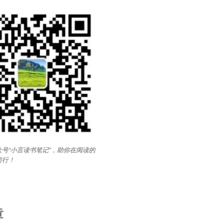
号“小言读书笔记”，助你在阅读的
前行
！
章