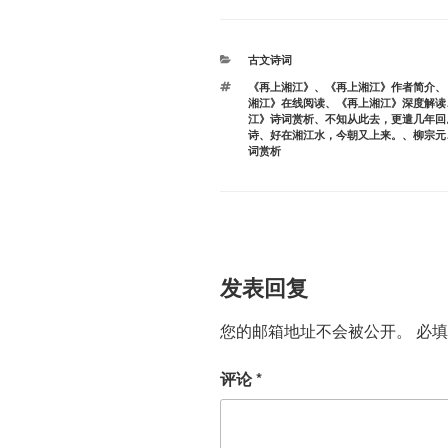
分
古文诗词
类
标
《再上湘江》
、
《再上湘江》作者简介
、
签
湘江》在线阅读
、
《再上湘江》深度解读
江》诗词赏析
、
不知从此去，更遣几年回
诗
、
好在湘江水，今朝又上来。
、
柳宗元
词赏析
发表回复
您的邮箱地址不会被公开。
必
评论
*