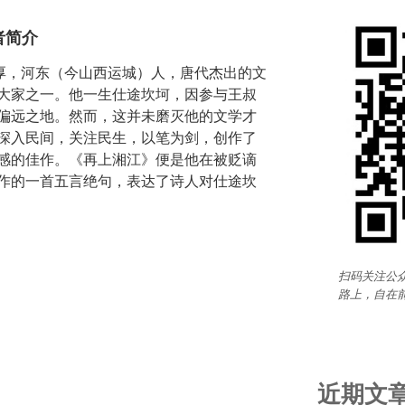
者简介
字子厚，河东（今山西运城）人，唐代杰出的文
大家之一。他一生仕途坎坷，因参与王叔
偏远之地。然而，这并未磨灭他的文学才
深入民间，关注民生，以笔为剑，创作了
感的佳作。《再上湘江》便是他在被贬谪
作的一首五言绝句，表达了诗人对仕途坎
扫码关注公众
路上，自在
近期文