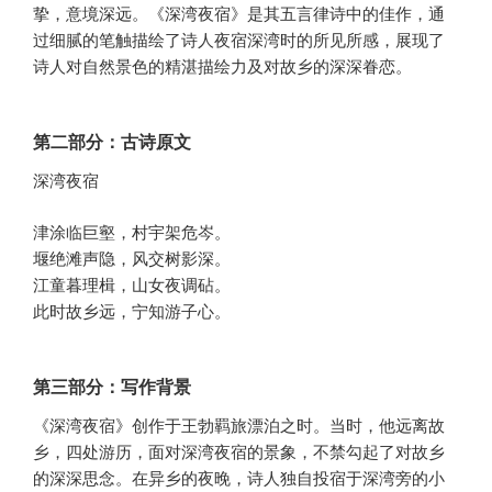
挚，意境深远。《深湾夜宿》是其五言律诗中的佳作，通
过细腻的笔触描绘了诗人夜宿深湾时的所见所感，展现了
诗人对自然景色的精湛描绘力及对故乡的深深眷恋。
第二部分：古诗原文
深湾夜宿
津涂临巨壑，村宇架危岑。
堰绝滩声隐，风交树影深。
江童暮理楫，山女夜调砧。
此时故乡远，宁知游子心。
第三部分：写作背景
《深湾夜宿》创作于王勃羁旅漂泊之时。当时，他远离故
乡，四处游历，面对深湾夜宿的景象，不禁勾起了对故乡
的深深思念。在异乡的夜晚，诗人独自投宿于深湾旁的小