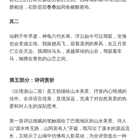
膀相连，石阶层层叠叠如同鱼鳞般密布。
其二
仙鹤千年早逝，神龟六代长寿。浮云如今可以驾驭，沧海
也会变成尘埃。我振翅高飞，迎着凛冽的寒风，在正月里
伫立在天边。我调转马头，凌越翠绿的山谷，驾驭着车
马，驰骋在青色的山峦之间。
第五部分：诗词赏析
《出境游山二首》是王勃描绘山水美景、抒发内心情感的
佳作。全诗语言优美，意境深远，充满了对自然美景的热
爱和对人生的深刻思考。
第一首诗以细腻的笔触描绘了巴蜀地区的山水美景。诗人
以“源水终无路，山阿若有人”开篇，既写出了溪水的源远流
长，又暗示了山坳中仿佛有人影晃动，为全诗营造出一种