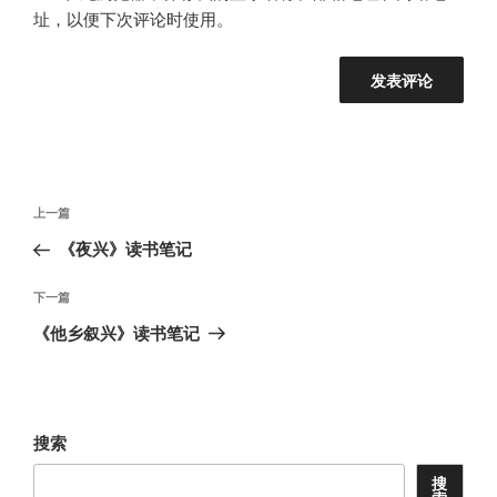
址，以便下次评论时使用。
文
上
上一篇
章
一
《夜兴》读书笔记
导
篇
航
文
下
下一篇
章
一
《他乡叙兴》读书笔记
篇
文
章
搜索
搜