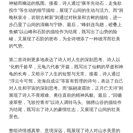
神秘而幽远的氛围。接着，诗人通过“驱羊先动石，走兔欲
投巾”等生动的细节描绘，展现了山间的生动与活力。而“洞
晚秋泉冷，岩朝古树新”则通过对秋泉和古树的描绘，进一
步凸显了山间的清幽与宁静。最后，“峰斜连鸟翅，磴叠上
鱼鳞”以山峰和石阶的描绘作为结尾，既写出了山势的险
峻，又展现了石阶的密布，为全诗增添了一种雄浑而壮美
的气势。
第二首诗则更多地表达了诗人对人生的深刻思考。诗人以
“化鹤千龄早，元龟六代春”开篇，既写出了仙鹤的早逝和神
龟的长寿，又暗示了人生的短暂与无常。接着，诗人通过
“浮云今可驾，沧海自成尘”等富有哲理的诗句，表达了自己
对人生和宇宙的深刻思考。而“振翮凌霜吹，正月伫天浔”则
展现了诗人不畏艰难、勇往直前的精神风貌。最后，“回镳
凌翠壑，飞轸控青岑”以诗人调转马头、驰骋山谷的描绘作
为结尾，既写出了诗人的豪情壮志，又展现了山间的壮美
景色。
整组诗情感真挚、意境深远，既展现了诗人对山水美景的