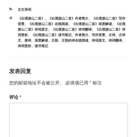
分
古文诗词
类
标
《出境游山二首》
、
《出境游山二首》作者简介
、
《出境游山二首》写作
签
背景
、
《出境游山二首》在线阅读
、
《出境游山二首》深度解读
、
《出境
游山二首》诗词原文
、
《出境游山二首》诗词翻译
、
《出境游山二首》诗
词赏析
、
《出境游山二首》读书笔记
、
作者简介
、
写作背景
、
古诗
、
古诗
文
、
唐诗
、
深度解读
、
王勃
、
王勃的诗在线阅读
、
诗词原文
、
诗词翻译
、
诗词赏析
、
读书笔记
发表回复
您的邮箱地址不会被公开。
必填项已用
*
标注
评论
*