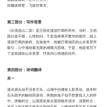
回镳凌翠壑，飞轸控青岑。
第三部分：写作背景
《出境游山二首》是王勃在漫游巴蜀时所作。当时，王勃
因仕途不顺，心情郁闷，于是选择离开繁华的都市，踏上
漫游巴蜀的旅程。在旅途中，他被巴蜀地区的山水美景所
吸引，心中涌动着无限的感慨与思绪。于是，他提笔写下
了这组描绘山水美景、抒发内心情感的佳作。
第四部分：诗词翻译
其一
溪水源头似乎没有尽头，山坳中仿佛有人影晃动。放羊时
石头因羊的触动而滚动，奔跑的兔子似乎想要投入人的怀
中。傍晚时分，山洞里的泉水显得格外清冷，清晨时分，
岩石上的古树又焕发出新的生机。山峰倾斜着与鸟儿的翅