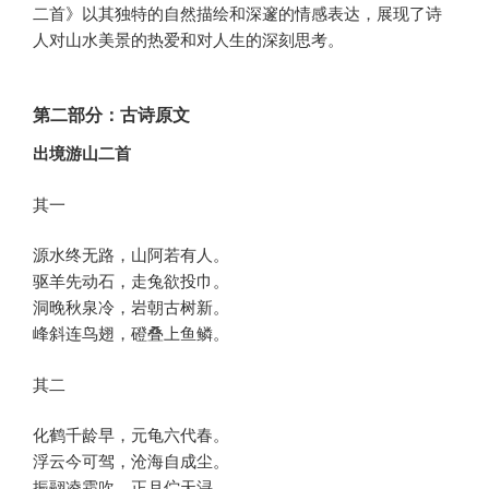
二首》以其独特的自然描绘和深邃的情感表达，展现了诗
人对山水美景的热爱和对人生的深刻思考。
第二部分：古诗原文
出境游山二首
其一
源水终无路，山阿若有人。
驱羊先动石，走兔欲投巾。
洞晚秋泉冷，岩朝古树新。
峰斜连鸟翅，磴叠上鱼鳞。
其二
化鹤千龄早，元龟六代春。
浮云今可驾，沧海自成尘。
振翮凌霜吹，正月伫天浔。