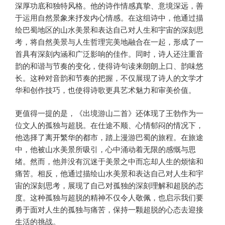
深厚功底和独特风格。他的诗作情感真挚、意境深远，善
于运用自然景象来抒发内心情感。在这组诗中，他通过描
绘巴蜀地区的山水美景和表达自己对人生和宇宙的深刻思
考，将自然美景与人生哲理完美地融合在一起，形成了一
首具有深刻内涵和广泛影响的佳作。同时，诗人还注重音
韵的和谐与节奏的变化，使得诗句读来朗朗上口、韵味悠
长。这种对音韵和节奏的把握，不仅展现了诗人的文学才
华和创作技巧，也使得诗歌更具艺术魅力和审美价值。
更值得一提的是，《出境游山二首》还体现了王勃作为一
位文人的孤独与超脱。在仕途不顺、心情郁闷的情况下，
他选择了离开繁华的都市，踏上漫游巴蜀的旅程。在旅途
中，他被山水美景所吸引，心中涌动着无限的感慨与思
绪。然而，他并没有沉迷于美景之中而忘却人生的烦恼和
痛苦。相反，他通过描绘山水美景和表达自己对人生和宇
宙的深刻思考，展现了自己对孤独的深刻理解和超脱的态
度。这种孤独与超脱的精神不仅令人敬佩，也启示我们要
勇于面对人生的孤独与痛苦，保持一颗超脱的心态去迎接
生活的挑战。