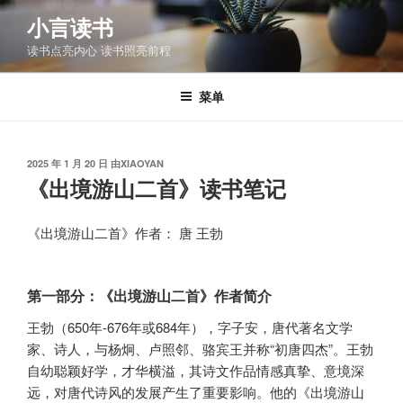
跳
小言读书
至
读书点亮内心 读书照亮前程
内
容
菜单
发
2025 年 1 月 20 日
由
XIAOYAN
布
《出境游山二首》读书笔记
于
《出境游山二首》作者： 唐 王勃
第一部分：《出境游山二首》作者简介
王勃（650年-676年或684年），字子安，唐代著名文学
家、诗人，与杨炯、卢照邻、骆宾王并称“初唐四杰”。王勃
自幼聪颖好学，才华横溢，其诗文作品情感真挚、意境深
远，对唐代诗风的发展产生了重要影响。他的《出境游山