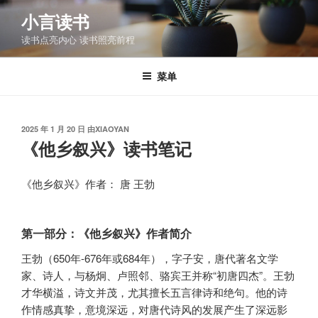
跳
小言读书
至
读书点亮内心 读书照亮前程
内
容
菜单
发
2025 年 1 月 20 日
由
XIAOYAN
布
《他乡叙兴》读书笔记
于
《他乡叙兴》作者： 唐 王勃
第一部分：《他乡叙兴》作者简介
王勃（650年-676年或684年），字子安，唐代著名文学
家、诗人，与杨炯、卢照邻、骆宾王并称“初唐四杰”。王勃
才华横溢，诗文并茂，尤其擅长五言律诗和绝句。他的诗
作情感真挚，意境深远，对唐代诗风的发展产生了深远影