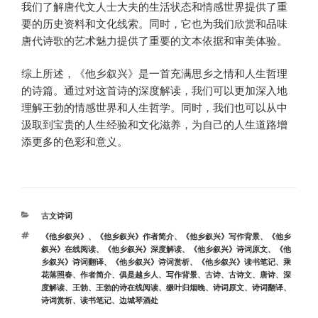
我们了解唐代文人士大夫的生活状态和情感世界提供了重
要的历史资料和文化线索。同时，它也为我们欣赏和品味
唐代诗歌的艺术魅力提供了重要的文本依据和审美体验。
综上所述，《他乡叙兴》是一首充满思乡之情和人生哲理
的诗篇。通过对这首诗的深度解读，我们可以更加深入地
理解王勃的情感世界和人生哲学。同时，我们也可以从中
汲取到宝贵的人生经验和文化滋养，为自己的人生道路增
添更多的色彩和意义。
分
古文诗词
类
标
《他乡叙兴》
、
《他乡叙兴》作者简介
、
《他乡叙兴》写作背景
、
《他乡
签
叙兴》在线阅读
、
《他乡叙兴》深度解读
、
《他乡叙兴》诗词原文
、
《他
乡叙兴》诗词翻译
、
《他乡叙兴》诗词赏析
、
《他乡叙兴》读书笔记
、
乘
花落照春
、
作者简介
、
俱是越乡人
、
写作背景
、
古诗
、
古诗文
、
唐诗
、
深
度解读
、
王勃
、
王勃的诗在线阅读
、
缀叶归烟晚
、
诗词原文
、
诗词翻译
、
诗词赏析
、
读书笔记
、
边城琴酒处