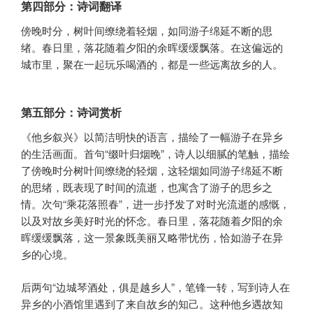
第四部分：诗词翻译
傍晚时分，树叶间缭绕着轻烟，如同游子绵延不断的思
绪。春日里，落花随着夕阳的余晖缓缓飘落。在这偏远的
城市里，聚在一起玩乐喝酒的，都是一些远离故乡的人。
第五部分：诗词赏析
《他乡叙兴》以简洁明快的语言，描绘了一幅游子在异乡
的生活画面。首句“缀叶归烟晚”，诗人以细腻的笔触，描绘
了傍晚时分树叶间缭绕的轻烟，这轻烟如同游子绵延不断
的思绪，既表现了时间的流逝，也寓含了游子的思乡之
情。次句“乘花落照春”，进一步抒发了对时光流逝的感慨，
以及对故乡美好时光的怀念。春日里，落花随着夕阳的余
晖缓缓飘落，这一景象既美丽又略带忧伤，恰如游子在异
乡的心境。
后两句“边城琴酒处，俱是越乡人”，笔锋一转，写到诗人在
异乡的小酒馆里遇到了来自故乡的知己。这种他乡遇故知