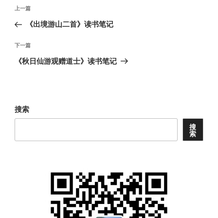
文
上
上一篇
章
一
《出境游山二首》读书笔记
导
篇
航
文
下
下一篇
章
一
《秋日仙游观赠道士》读书笔记
篇
文
章
搜索
搜
索