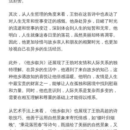
法割舍。
其次，从人生哲理的角度来看，王勃在这首诗中也表达了
对人生无常和世事变迁的感慨。他身处异乡，目睹了时光
的流逝和世事的变迁，深刻体会到人生的短暂和无常。他
明白，人生就像这春日里的落花，虽然美丽却终将凋零。
因此，他更加珍惜与故乡亲人和朋友的相聚时光，也更加
珍视自己在异乡的生活经历。
此外，《他乡叙兴》还展现了王勃对友情和人际关系的独
特理解。在异乡的生活中，他遇到了来自故乡的知己，这
种他乡遇故知的喜悦让他倍感温暖。他明白，友情是人生
中最宝贵的财富之一，能够让人在孤独和困境中找到慰藉
和力量。同时，他也意识到，人际关系是复杂而多变的，
需要在相互理解和尊重的基础上才能得以维系。
从艺术手法上来看，《他乡叙兴》也展现了王勃高超的诗
歌技巧。他善于运用自然景象来寄托情感，如“缀叶归烟
晚”、“乘花落照春”等诗句，既描绘了美丽的自然景象，又