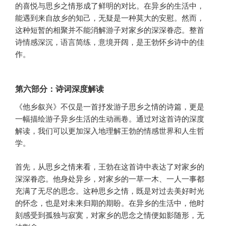
的喜悦与思乡之情形成了鲜明的对比。在异乡的生活中，
能遇到来自故乡的知己，无疑是一种莫大的安慰。然而，
这种短暂的相聚并不能消解游子对家乡的深深眷恋。整首
诗情感深沉，语言简练，意境开阔，是王勃怀乡诗中的佳
作。
第六部分：诗词深度解读
《他乡叙兴》不仅是一首抒发游子思乡之情的诗篇，更是
一幅描绘游子异乡生活的生动画卷。通过对这首诗的深度
解读，我们可以更加深入地理解王勃的情感世界和人生哲
学。
首先，从思乡之情来看，王勃在这首诗中表达了对家乡的
深深眷恋。他身处异乡，对家乡的一草一木、一人一事都
充满了无尽的思念。这种思乡之情，既是对过去美好时光
的怀念，也是对未来归期的期盼。在异乡的生活中，他时
刻感受到孤独与寂寞，对家乡的思念之情便如影随形，无