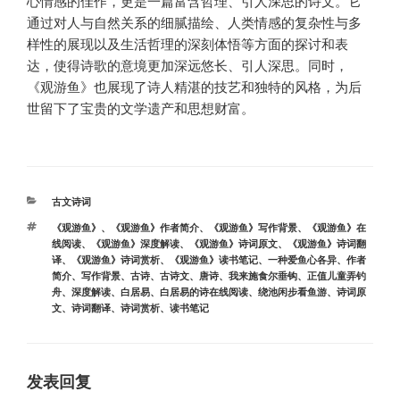
心情感的佳作，更是一篇富含哲理、引人深思的诗文。它
通过对人与自然关系的细腻描绘、人类情感的复杂性与多
样性的展现以及生活哲理的深刻体悟等方面的探讨和表
达，使得诗歌的意境更加深远悠长、引人深思。同时，
《观游鱼》也展现了诗人精湛的技艺和独特的风格，为后
世留下了宝贵的文学遗产和思想财富。
分
古文诗词
类
标
《观游鱼》
、
《观游鱼》作者简介
、
《观游鱼》写作背景
、
《观游鱼》在
签
线阅读
、
《观游鱼》深度解读
、
《观游鱼》诗词原文
、
《观游鱼》诗词翻
译
、
《观游鱼》诗词赏析
、
《观游鱼》读书笔记
、
一种爱鱼心各异
、
作者
简介
、
写作背景
、
古诗
、
古诗文
、
唐诗
、
我来施食尔垂钩
、
正值儿童弄钓
舟
、
深度解读
、
白居易
、
白居易的诗在线阅读
、
绕池闲步看鱼游
、
诗词原
文
、
诗词翻译
、
诗词赏析
、
读书笔记
发表回复