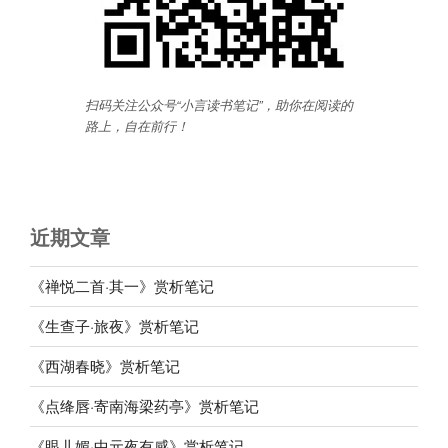
扫码关注公众号“小言读书笔记”，助你在阅读的
路上，自在前行
！
近期文章
《禅悦二首·其一》赏析笔记
《生查子·旅夜》赏析笔记
《西湖春晓》赏析笔记
《点绛唇·寄南海梁药亭》赏析笔记
《眼儿媚·中元夜有感》赏析笔记