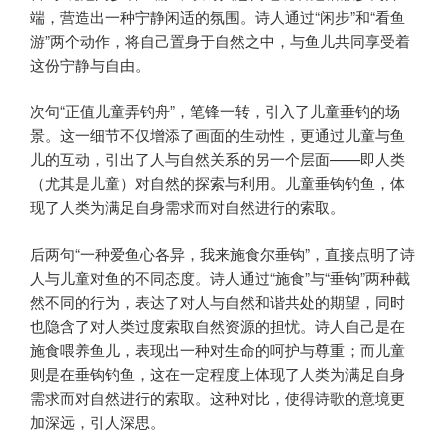
端，营造出一种宁静闲适的氛围。诗人通过“闲步”和“看鱼
游”两个动作，将自己置身于自然之中，与鱼儿共同享受着
这份宁静与自由。
次句“正值儿童弄钓舟”，笔锋一转，引入了儿童垂钓的场
景。这一细节不仅增添了画面的生动性，更通过儿童与鱼
儿的互动，引出了人与自然关系的另一个层面——即人类
（尤其是儿童）对自然的探索与利用。儿童垂钩钓鱼，体
现了人类为满足自身需求而对自然进行的索取。
后两句“一种爱鱼心各异，我来施食尔垂钩”，直接点明了诗
人与儿童对鱼的不同态度。诗人通过“施食”与“垂钩”两种截
然不同的行为，表达了对人与自然和谐共处的期望，同时
也隐含了对人类过度索取自然资源的担忧。诗人自己是在
施食喂养鱼儿，表现出一种对生命的呵护与尊重；而儿童
则是在垂钩钓鱼，这在一定程度上体现了人类为满足自身
需求而对自然进行的索取。这种对比，使得诗歌的意境更
加深远，引人深思。