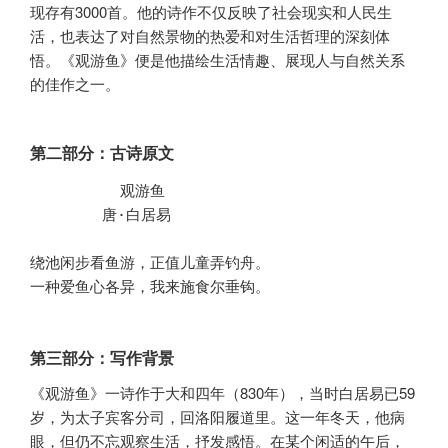
现存有3000首。他的诗作不仅反映了社会现实和人民生
活，也表达了对自然景物的热爱和对生活哲理的深刻体
悟。《观游鱼》便是他描绘生活情趣、展现人与自然关系
的佳作之一。
第二部分：古诗原文
          观游鱼

        唐·白居易 

绕池闲步看鱼游，正值儿童弄钓舟。

一种爱鱼心各异，我来施食尔垂钩。
第三部分：写作背景
《观游鱼》一诗作于大和四年（830年），当时白居易已59
岁，为太子宾客分司，回洛阳履道里。这一年冬天，他病
眼，但仍不忘观察生活，抒发感悟。在某个闲适的午后，