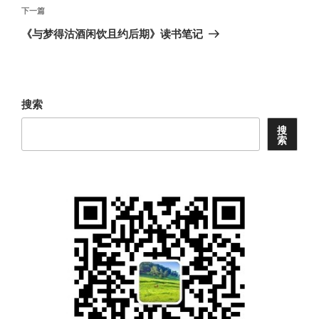
航
文
下
下一篇
章
一
《与梦得沽酒闲饮且约后期》读书笔记
篇
文
章
搜索
搜
索