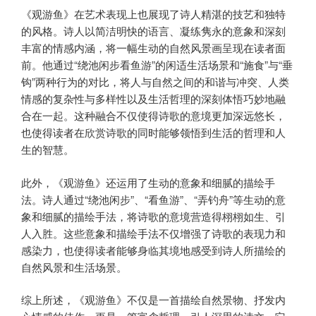
《观游鱼》在艺术表现上也展现了诗人精湛的技艺和独特
的风格。诗人以简洁明快的语言、凝练隽永的意象和深刻
丰富的情感内涵，将一幅生动的自然风景画呈现在读者面
前。他通过“绕池闲步看鱼游”的闲适生活场景和“施食”与“垂
钩”两种行为的对比，将人与自然之间的和谐与冲突、人类
情感的复杂性与多样性以及生活哲理的深刻体悟巧妙地融
合在一起。这种融合不仅使得诗歌的意境更加深远悠长，
也使得读者在欣赏诗歌的同时能够领悟到生活的哲理和人
生的智慧。
此外，《观游鱼》还运用了生动的意象和细腻的描绘手
法。诗人通过“绕池闲步”、“看鱼游”、“弄钓舟”等生动的意
象和细腻的描绘手法，将诗歌的意境营造得栩栩如生、引
人入胜。这些意象和描绘手法不仅增强了诗歌的表现力和
感染力，也使得读者能够身临其境地感受到诗人所描绘的
自然风景和生活场景。
综上所述，《观游鱼》不仅是一首描绘自然景物、抒发内