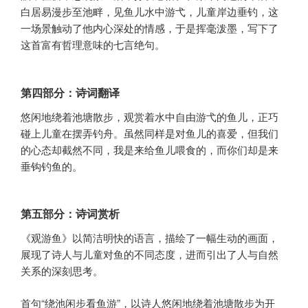
白居易漫步至池畔，见鱼儿水中游弋，儿童岸边垂钓，这
一场景触动了他内心深处的情感，于是挥毫泼墨，写下了
这首富有哲理意味的七言绝句。
第四部分：诗词翻译
悠闲地绕着池塘散步，观赏着水中自由游弋的鱼儿，正巧
碰上儿童在摆弄钓舟。虽然同样是对鱼儿的喜爱，但我们
的心态却截然不同，我是来给鱼儿喂食的，而你们却是来
垂钩钓鱼的。
第五部分：诗词赏析
《观游鱼》以简洁明快的语言，描绘了一幅生动的画面，
展现了诗人与儿童对鱼的不同态度，进而引出了人与自然
关系的深刻思考。
首句“绕池闲步看鱼游”，以诗人悠闲地绕着池塘散步为开