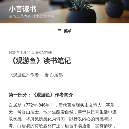
跳
小言读书
至
读书点亮内心 读书照亮前程
内
容
菜单
发
2025 年 1 月 14 日
由
XIAOYAN
布
《观游鱼》读书笔记
于
《观游鱼》作者： 唐 白居易
第一部分：《观游鱼》作者简介
白居易（772年-846年），唐代著名现实主义诗人，字乐
天，号香山居士。他一生酷爱自然，善于从日常生活中汲
取灵感，将所见所感化为诗句，以抒发内心的情感与思
考。白居易的诗歌题材广泛，语言平易通俗，富有情味，