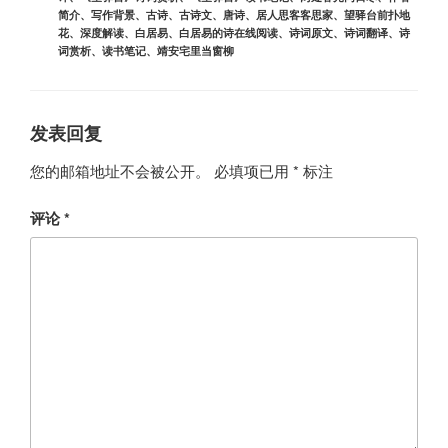
简介
、
写作背景
、
古诗
、
古诗文
、
唐诗
、
居人思客客思家
、
望驿台前扑地
花
、
深度解读
、
白居易
、
白居易的诗在线阅读
、
诗词原文
、
诗词翻译
、
诗
词赏析
、
读书笔记
、
靖安宅里当窗柳
发表回复
您的邮箱地址不会被公开。
必填项已用
*
标注
评论
*