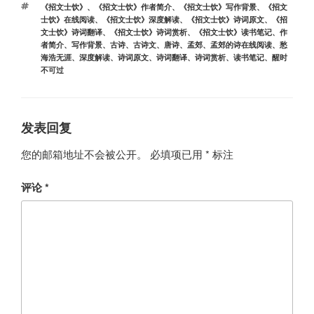
标
《招文士饮》
、
《招文士饮》作者简介
、
《招文士饮》写作背景
、
《招文
签
士饮》在线阅读
、
《招文士饮》深度解读
、
《招文士饮》诗词原文
、
《招
文士饮》诗词翻译
、
《招文士饮》诗词赏析
、
《招文士饮》读书笔记
、
作
者简介
、
写作背景
、
古诗
、
古诗文
、
唐诗
、
孟郊
、
孟郊的诗在线阅读
、
愁
海浩无涯
、
深度解读
、
诗词原文
、
诗词翻译
、
诗词赏析
、
读书笔记
、
醒时
不可过
发表回复
您的邮箱地址不会被公开。
必填项已用
*
标注
评论
*