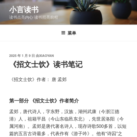
跳
小言读书
至
读书点亮内心 读书照亮前程
内
容
菜单
发
2025 年 1 月 9 日
由
XIAOYAN
布
《招文士饮》读书笔记
于
《招文士饮》作者： 唐 孟郊
第一部分 《招文士饮》作者简介
孟郊，唐代诗人，字东野，汉族，湖州武康（今浙江德
清）人，祖籍平昌（今山东临邑东北），先世居洛阳（今
属河南）。孟郊是唐代著名诗人，现存诗歌500多首，以短
篇的五言古诗最多，代表作有《游子吟》。他有“诗囚”之