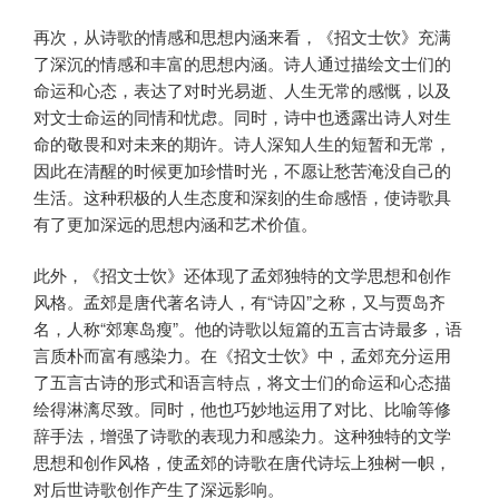
再次，从诗歌的情感和思想内涵来看，《招文士饮》充满
了深沉的情感和丰富的思想内涵。诗人通过描绘文士们的
命运和心态，表达了对时光易逝、人生无常的感慨，以及
对文士命运的同情和忧虑。同时，诗中也透露出诗人对生
命的敬畏和对未来的期许。诗人深知人生的短暂和无常，
因此在清醒的时候更加珍惜时光，不愿让愁苦淹没自己的
生活。这种积极的人生态度和深刻的生命感悟，使诗歌具
有了更加深远的思想内涵和艺术价值。
此外，《招文士饮》还体现了孟郊独特的文学思想和创作
风格。孟郊是唐代著名诗人，有“诗囚”之称，又与贾岛齐
名，人称“郊寒岛瘦”。他的诗歌以短篇的五言古诗最多，语
言质朴而富有感染力。在《招文士饮》中，孟郊充分运用
了五言古诗的形式和语言特点，将文士们的命运和心态描
绘得淋漓尽致。同时，他也巧妙地运用了对比、比喻等修
辞手法，增强了诗歌的表现力和感染力。这种独特的文学
思想和创作风格，使孟郊的诗歌在唐代诗坛上独树一帜，
对后世诗歌创作产生了深远影响。