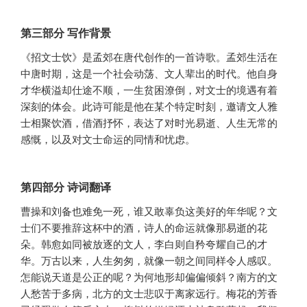
第三部分 写作背景
《招文士饮》是孟郊在唐代创作的一首诗歌。孟郊生活在
中唐时期，这是一个社会动荡、文人辈出的时代。他自身
才华横溢却仕途不顺，一生贫困潦倒，对文士的境遇有着
深刻的体会。此诗可能是他在某个特定时刻，邀请文人雅
士相聚饮酒，借酒抒怀，表达了对时光易逝、人生无常的
感慨，以及对文士命运的同情和忧虑。
第四部分 诗词翻译
曹操和刘备也难免一死，谁又敢辜负这美好的年华呢？文
士们不要推辞这杯中的酒，诗人的命运就像那易逝的花
朵。韩愈如同被放逐的文人，李白则自矜夸耀自己的才
华。万古以来，人生匆匆，就像一朝之间同样令人感叹。
怎能说天道是公正的呢？为何地形却偏偏倾斜？南方的文
人愁苦于多病，北方的文士悲叹于离家远行。梅花的芳香