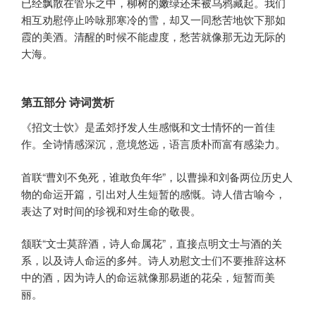
已经飘散在管乐之中，柳树的嫩绿还未被乌鸦藏起。我们
相互劝慰停止吟咏那寒冷的雪，却又一同愁苦地饮下那如
霞的美酒。清醒的时候不能虚度，愁苦就像那无边无际的
大海。
第五部分 诗词赏析
《招文士饮》是孟郊抒发人生感慨和文士情怀的一首佳
作。全诗情感深沉，意境悠远，语言质朴而富有感染力。
首联“曹刘不免死，谁敢负年华”，以曹操和刘备两位历史人
物的命运开篇，引出对人生短暂的感慨。诗人借古喻今，
表达了对时间的珍视和对生命的敬畏。
颔联“文士莫辞酒，诗人命属花”，直接点明文士与酒的关
系，以及诗人命运的多舛。诗人劝慰文士们不要推辞这杯
中的酒，因为诗人的命运就像那易逝的花朵，短暂而美
丽。