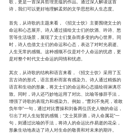
歌，更是一首深具哲理意蕴的作品。通过深入解读这首
诗，我们可以更好地理解孟郊的文学思想和人生态度。
首先，从诗歌的主题来看，《招文士饮》主要围绕文士的
命运和心态展开。诗人通过描绘文士们的饮酒、吟诗、愁
苦等生活场景，展现了文士们复杂而多变的内心世界。同
时，诗人也借文士们的命运和心态，表达了对时光易逝、
人生无常的感慨。这种感慨不仅是对个人命运的忧虑，更
是对整个时代文士命运的同情和忧虑。
其次，从诗歌的结构和语言来看，《招文士饮》采用了五
言古诗的形式，语言质朴而富有感染力。诗人通过精炼的
语言和生动的形象，将文士们的命运和心态描绘得淋漓尽
致。同时，诗人还巧妙地运用了对比、比喻等修辞手法，
增强了诗歌的表现力和感染力。例如，“曹刘不免死，谁敢
负年华”一句，通过对比曹操和刘备两位历史人物的命运，
引出了对人生短暂的感慨；“文士莫辞酒，诗人命属花”一
句，则通过比喻的手法，将诗人的命运比作易逝的花朵，
形象生动地表达了诗人对生命的敬畏和对未来的期许。