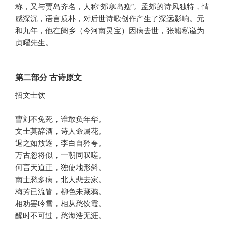
称，又与贾岛齐名，人称“郊寒岛瘦”。孟郊的诗风独特，情
感深沉，语言质朴，对后世诗歌创作产生了深远影响。元
和九年，他在阌乡（今河南灵宝）因病去世，张籍私谥为
贞曜先生。
第二部分 古诗原文
招文士饮
曹刘不免死，谁敢负年华。
文士莫辞酒，诗人命属花。
退之如放逐，李白自矜夸。
万古忽将似，一朝同叹嗟。
何言天道正，独使地形斜。
南士愁多病，北人悲去家。
梅芳已流管，柳色未藏鸦。
相劝罢吟雪，相从愁饮霞。
醒时不可过，愁海浩无涯。