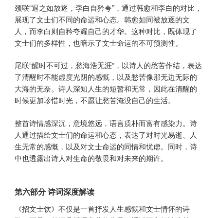
颈联“退之如放逐，李白自矜夸”，通过韩愈和李白的对比，
展现了文士们不同的命运和心态。韩愈如同被放逐的文
人，而李白则自矜夸耀自己的才华。这种对比，既体现了
文士们的多样性，也暗示了文士命运的不可预测性。
尾联“醒时不可过，愁海浩无涯”，以诗人的愁苦作结，表达
了清醒时不能虚度光阴的感慨，以及愁苦像那无边无际的
大海的无奈。诗人深知人生的短暂和无常，因此在清醒的
时候更加珍惜时光，不愿让愁苦淹没自己的生活。
整首诗情感深沉，意境悠远，语言质朴而富有感染力。诗
人通过描绘文士们的命运和心态，表达了对时光易逝、人
生无常的感慨，以及对文士命运的同情和忧虑。同时，诗
中也透露出诗人对生命的敬畏和对未来的期许。
第六部分 诗词深度解读
《招文士饮》不仅是一首抒发人生感慨和文士情怀的诗