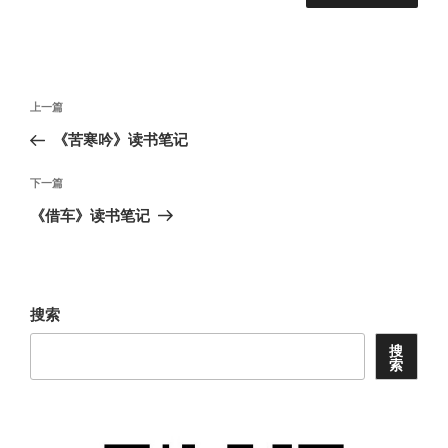
文
上
上一篇
章
一
《苦寒吟》读书笔记
导
篇
航
文
下
下一篇
章
一
《借车》读书笔记
篇
文
章
搜索
搜
索