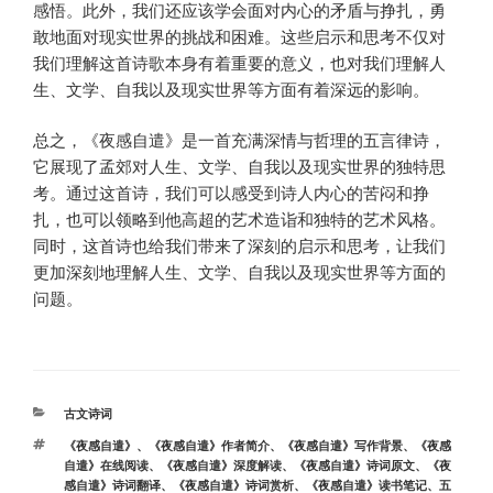
感悟。此外，我们还应该学会面对内心的矛盾与挣扎，勇
敢地面对现实世界的挑战和困难。这些启示和思考不仅对
我们理解这首诗歌本身有着重要的意义，也对我们理解人
生、文学、自我以及现实世界等方面有着深远的影响。
总之，《夜感自遣》是一首充满深情与哲理的五言律诗，
它展现了孟郊对人生、文学、自我以及现实世界的独特思
考。通过这首诗，我们可以感受到诗人内心的苦闷和挣
扎，也可以领略到他高超的艺术造诣和独特的艺术风格。
同时，这首诗也给我们带来了深刻的启示和思考，让我们
更加深刻地理解人生、文学、自我以及现实世界等方面的
问题。
分
古文诗词
类
标
《夜感自遣》
、
《夜感自遣》作者简介
、
《夜感自遣》写作背景
、
《夜感
签
自遣》在线阅读
、
《夜感自遣》深度解读
、
《夜感自遣》诗词原文
、
《夜
感自遣》诗词翻译
、
《夜感自遣》诗词赏析
、
《夜感自遣》读书笔记
、
五