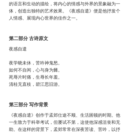
的语言和生动的描绘，将内心的情感与外界的景象融为一
体，创造出独特的艺术效果。《夜感自遣》便是他抒发个
人情感、展现内心世界的佳作之一。
第二部分 古诗原文
夜感自遣
夜学晓未休，苦吟神鬼愁。
如何不自闲，心与身为雠。
死辱片时痛，生辱长年羞。
清桂无直枝，碧江思旧游。
第三部分 写作背景
《夜感自遣》创作于孟郊仕途不顺、生活困顿的时期。他
一生致力于科举考试，但屡试不第，这使他深感沮丧和无
助。在这样的背景下，孟郊常常在深夜苦读、苦吟，以抒