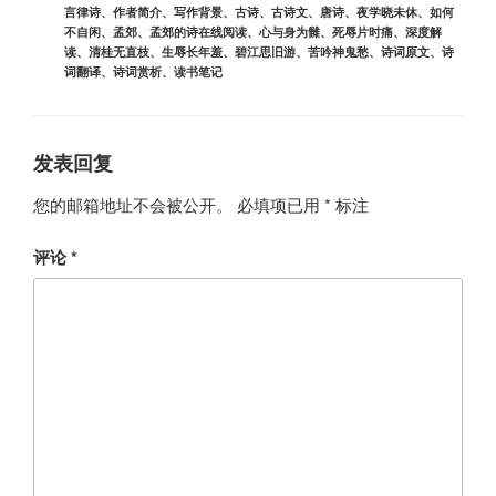
言律诗
、
作者简介
、
写作背景
、
古诗
、
古诗文
、
唐诗
、
夜学晓未休
、
如何
不自闲
、
孟郊
、
孟郊的诗在线阅读
、
心与身为雠
、
死辱片时痛
、
深度解
读
、
清桂无直枝
、
生辱长年羞
、
碧江思旧游
、
苦吟神鬼愁
、
诗词原文
、
诗
词翻译
、
诗词赏析
、
读书笔记
发表回复
您的邮箱地址不会被公开。
必填项已用
*
标注
评论
*