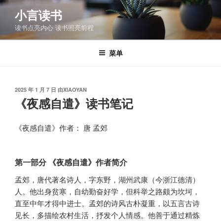
跳
小言读书
至
读书点亮内心 读书照亮前程
内
容
菜单
发
2025 年 1 月 7 日
由
XIAOYAN
布
《夜感自遣》读书笔记
于
《夜感自遣》作者： 唐 孟郊
第一部分 《夜感自遣》作者简介
孟郊，唐代著名诗人，字东野，湖州武康（今浙江德清）
人。他出身贫寒，自幼勤奋好学，但科举之路颇为坎坷，
直至中年才得中进士。孟郊的诗风古朴凝重，以五言古诗
见长，多描绘农村生活，抒发个人情感。他善于通过精炼