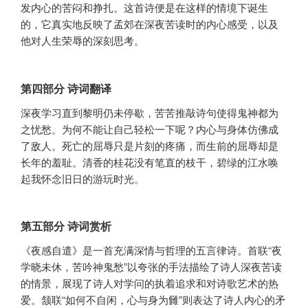
发内心的苦闷和挣扎。这首诗便是在这样的情境下诞生
的，它真实地反映了孟郊在深夜苦读时的内心感受，以及
他对人生荣辱的深刻思考。
第四部分 诗词翻译
深夜学习直到黎明仍未停歇，苦苦推敲诗句使得鬼神都为
之忧愁。为何不能让自己轻松一下呢？内心与身体仿佛成
了敌人。死亡的屈辱只是片刻的疼痛，而生前的屈辱却是
长年的羞耻。清香的桂花没有笔直的枝干，碧绿的江水唤
起我怀念旧日的游玩时光。
第五部分 诗词赏析
《夜感自遣》是一首充满深情与哲理的五言律诗。首联“夜
学晓未休，苦吟神鬼愁”以夸张的手法描绘了诗人深夜苦读
的情景，展现了诗人对学问的执着追求和对诗歌艺术的热
爱。颔联“如何不自闲，心与身为雠”则表达了诗人内心的矛