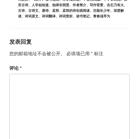
言古诗
、
人学始知道
、
他得非我贤
、
作者简介
、
写作背景
、
击石乃有火
、
古诗
、
古诗文
、
唐诗
、
孟郊
、
孟郊的诗在线阅读
、
岂能长少年
、
深度解
读
、
诗词原文
、
诗词翻译
、
诗词赏析
、
读书笔记
、
青春须早为
发表回复
您的邮箱地址不会被公开。
必填项已用
*
标注
评论
*