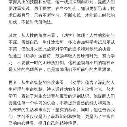
掌握真正的技能和智慧。这一观点深刻而独到，提醒人们
要注重实践、勇于探索。在当今社会，知识更新迅速，技
术日新月异，只有不断学习、不断实践，才能跟上时代的
步伐，不被时代所淘汰。
其次，从人性的角度来看，《劝学》体现了人性的坚韧与
不屈。孟郊自己一生仕途坎坷，多次参加科举考试却屡试
不第，但他并未因此放弃对学习的追求和对梦想的执着。
他通过《劝学》这首诗，鼓励年轻人要珍惜时光、努力学
习，不要被一时的困难所打倒。这种坚韧与不屈的精神正
是人性的光辉所在，也是激励我们不断前行的力量源泉。
再者，从生命智慧的角度来看，《劝学》蕴含了深刻的人
生哲理与生命智慧。诗人通过劝勉年轻人珍惜时光、努力
学习，表达了对生命短暂与宝贵的深刻认识。他提醒人们
要抓住每一个学习的机会，不断提升自己的能力和素质，
为未来的生活和事业打下坚实的基础。同时，他也告诉我
们，学习不仅仅是为了获取知识和技能，更是为了丰富自
己的内心世界、提升自己的精神境界。