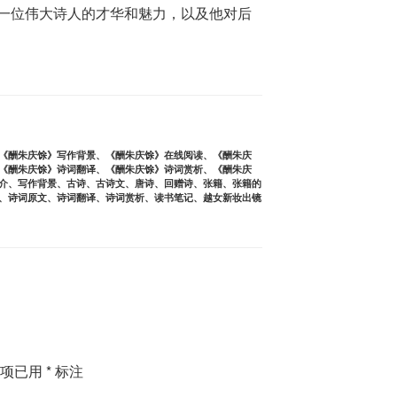
一位伟大诗人的才华和魅力，以及他对后
《酬朱庆馀》写作背景
、
《酬朱庆馀》在线阅读
、
《酬朱庆
《酬朱庆馀》诗词翻译
、
《酬朱庆馀》诗词赏析
、
《酬朱庆
介
、
写作背景
、
古诗
、
古诗文
、
唐诗
、
回赠诗
、
张籍
、
张籍的
、
诗词原文
、
诗词翻译
、
诗词赏析
、
读书笔记
、
越女新妆出镜
填项已用
*
标注