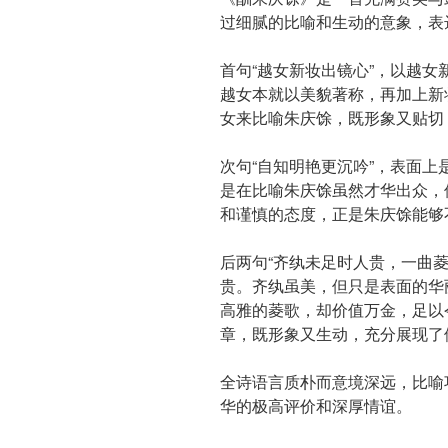
过细腻的比喻和生动的意象，表
首句“越女新妆出镜心”，以越
越女本就以美貌著称，再加上新
女来比喻朱庆馀，既形象又贴切
次句“自知明艳更沉吟”，表面
是在比喻朱庆馀虽然才华出众，
和谨慎的态度，正是朱庆馀能够
后两句“齐纨未足时人贵，一曲
贵。齐纨虽美，但只是表面的华
高雅的菱歌，却价值万金，足以
章，既形象又生动，充分展现了
全诗语言质朴而意境深远，比喻
华的极高评价和深厚情谊。