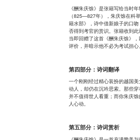
《酬朱庆馀》是张籍写给当时年
（825—827年），朱庆馀在
籍水部》，诗中借新娘子的口吻
否得到考官的赏识。张籍收到此
当即回赠了这首《酬朱庆馀》，
评价，并暗示他不必为考试担心
第四部分：诗词翻译
一个刚刚经过精心装扮的越国美
动人，却仍在沉吟思索。那些穿
并不值得世人看重；而你朱庆馀
人心动。
第五部分：诗词赏析
《酬朱庆馀》是一首充满赞美与