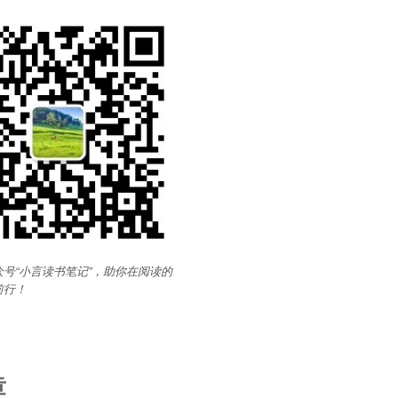
号“小言读书笔记”，助你在阅读的
前行
！
章