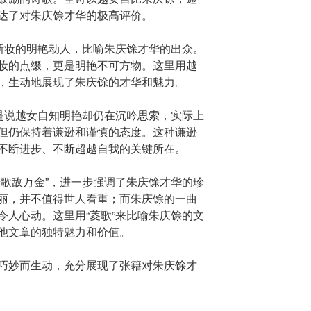
达了对朱庆馀才华的极高评价。
女新妆的明艳动人，比喻朱庆馀才华的出众。
妆的点缀，更是明艳不可方物。这里用越
，生动地展现了朱庆馀的才华和魅力。
上是说越女自知明艳却仍在沉吟思索，实际上
但仍保持着谦逊和谨慎的态度。这种谦逊
不断进步、不断超越自我的关键所在。
菱歌敌万金”，进一步强调了朱庆馀才华的珍
丽，并不值得世人看重；而朱庆馀的一曲
令人心动。这里用“菱歌”来比喻朱庆馀的文
他文章的独特魅力和价值。
巧妙而生动，充分展现了张籍对朱庆馀才