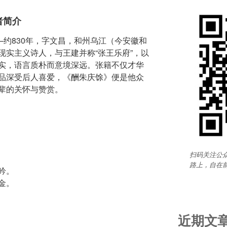
者简介
—约830年，字文昌，和州乌江（今安徽和
现实主义诗人，与王建并称“张王乐府”，以
实，语言质朴而意境深远。张籍不仅才华
品深受后人喜爱，《酬朱庆馀》便是他众
辈的关怀与赞赏。
扫码关注公众
路上，自在
吟。
金。
近期文