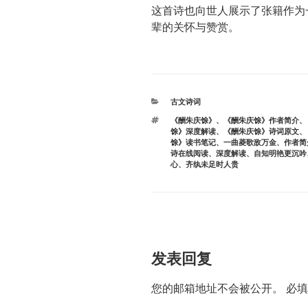
这首诗也向世人展示了张籍作为
辈的关怀与赞赏。
分
古文诗词
类
标
《酬朱庆馀》
、
《酬朱庆馀》作者简介
、
签
馀》深度解读
、
《酬朱庆馀》诗词原文
、
馀》读书笔记
、
一曲菱歌敌万金
、
作者简
诗在线阅读
、
深度解读
、
自知明艳更沉吟
心
、
齐纨未足时人贵
发表回复
您的邮箱地址不会被公开。
必