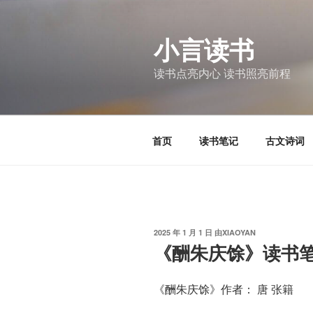
跳
至
小言读书
内
容
读书点亮内心 读书照亮前程
首页
读书笔记
古文诗词
发
2025 年 1 月 1 日
由
XIAOYAN
布
《酬朱庆馀》读书
于
《酬朱庆馀》作者： 唐 张籍