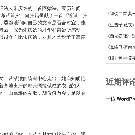
轻诗人朱庆馀的一首回赠诗。宝历年间
《禅悦二首·其
科举考试前夕，向张籍呈献了一首《近试上张
，委婉地询问自己的文章是否合时宜，能
《生查子·旅夜
诗后，深为朱庆馀的才华和谦逊所感动，
《西湖春晓》
以越女自比朱庆馀，对其才华给予了高度
。
《点绛唇·寄南
《眼儿媚·中元
女，从清澈的镜湖中心走出，她自知明艳
近期评
着齐地出产的精美绸缎做成的衣服的人，
的一曲高雅的菱歌，却价值万金，足以令
一位 WordPr
鼓励的诗歌。全诗以越女自比朱庆馀，通