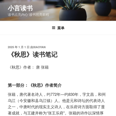
跳
小言读书
至
读书点亮内心 读书照亮前程
内
容
菜单
发
2025 年 1 月 1 日
由
XIAOYAN
布
《秋思》读书笔记
于
《秋思》作者： 唐 张籍
第一部分：《秋思》作者简介
张籍，唐代著名诗人，约772年—约830年，字文昌，和州
乌江（今安徽和县乌江镇）人。他是元和诗坛的代表诗人
之一，中唐时代的现实主义诗人，在乐府诗方面取得了显
著成就，与王建并称为“张王乐府”。张籍的诗作以深情厚