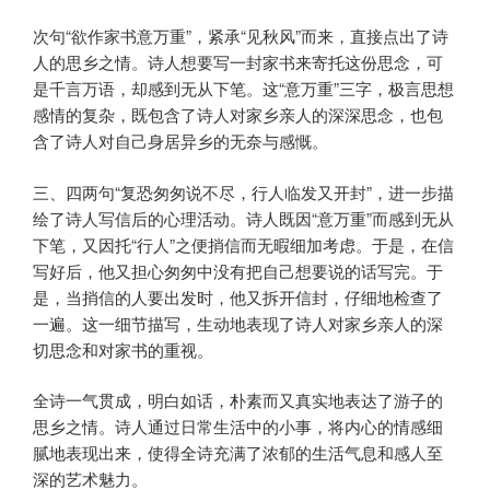
次句“欲作家书意万重”，紧承“见秋风”而来，直接点出了诗
人的思乡之情。诗人想要写一封家书来寄托这份思念，可
是千言万语，却感到无从下笔。这“意万重”三字，极言思想
感情的复杂，既包含了诗人对家乡亲人的深深思念，也包
含了诗人对自己身居异乡的无奈与感慨。
三、四两句“复恐匆匆说不尽，行人临发又开封”，进一步描
绘了诗人写信后的心理活动。诗人既因“意万重”而感到无从
下笔，又因托“行人”之便捎信而无暇细加考虑。于是，在信
写好后，他又担心匆匆中没有把自己想要说的话写完。于
是，当捎信的人要出发时，他又拆开信封，仔细地检查了
一遍。这一细节描写，生动地表现了诗人对家乡亲人的深
切思念和对家书的重视。
全诗一气贯成，明白如话，朴素而又真实地表达了游子的
思乡之情。诗人通过日常生活中的小事，将内心的情感细
腻地表现出来，使得全诗充满了浓郁的生活气息和感人至
深的艺术魅力。