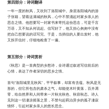
第四部分：诗词翻译
一年一度的秋风，又吹到了洛阳城中。身居洛阳城内的游
子张籍，望着这满城的秋风，心中不禁涌起对家乡亲人的
思念之情。他想要写一封家书来寄托这份思念，可是千言
万语，又不知从何说起。信写好了，他又担心匆匆中没有
把自己想要说的话写完。于是，当捎信的人要出发时，他
又拆开信封，仔细地检查了一遍。
第五部分：诗词赏析
《秋思》是一首典型的乡愁诗，全诗通过叙述写信前后的
心情，表达了作者深切的思乡之情。
首句“洛阳城里见秋风”，平平叙事，却富有含蕴。秋风是无
形的，但它所包含的肃杀之气，却能使木叶黄落，百卉凋
零，给自然界和人间带来一片秋光秋色、秋容秋态。诗人
见到这一切凄凉摇落之景，不禁勾起羁泊异乡的孤孑凄寂
情怀，引起对家乡亲人的悠长思念。