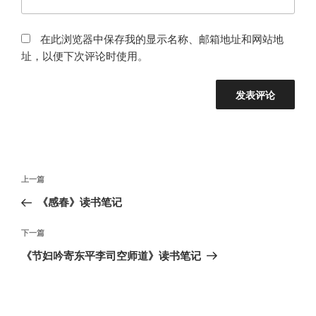
在此浏览器中保存我的显示名称、邮箱地址和网站地
址，以便下次评论时使用。
文
上
上一篇
章
一
《感春》读书笔记
导
篇
航
文
下
下一篇
章
一
《节妇吟寄东平李司空师道》读书笔记
篇
文
章