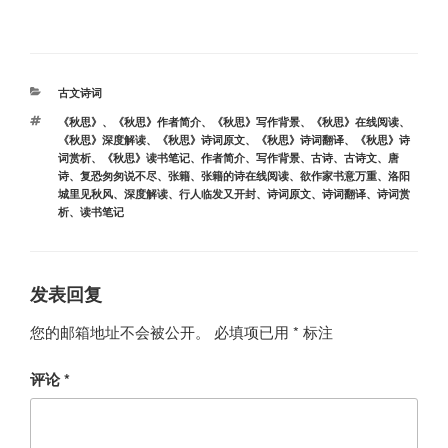
分
古文诗词
类
标
《秋思》
、
《秋思》作者简介
、
《秋思》写作背景
、
《秋思》在线阅读
、
签
《秋思》深度解读
、
《秋思》诗词原文
、
《秋思》诗词翻译
、
《秋思》诗
词赏析
、
《秋思》读书笔记
、
作者简介
、
写作背景
、
古诗
、
古诗文
、
唐
诗
、
复恐匆匆说不尽
、
张籍
、
张籍的诗在线阅读
、
欲作家书意万重
、
洛阳
城里见秋风
、
深度解读
、
行人临发又开封
、
诗词原文
、
诗词翻译
、
诗词赏
析
、
读书笔记
发表回复
您的邮箱地址不会被公开。
必填项已用
*
标注
评论
*