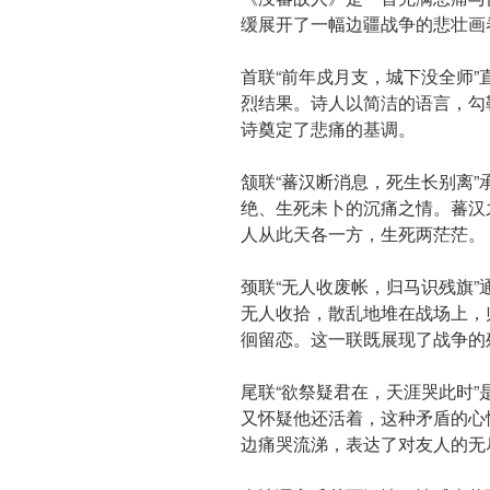
缓展开了一幅边疆战争的悲壮画
首联“前年戍月支，城下没全师
烈结果。诗人以简洁的语言，勾
诗奠定了悲痛的基调。
颔联“蕃汉断消息，死生长别离
绝、生死未卜的沉痛之情。蕃汉
人从此天各一方，生死两茫茫。
颈联“无人收废帐，归马识残旗
无人收拾，散乱地堆在战场上，
徊留恋。这一联既展现了战争的
尾联“欲祭疑君在，天涯哭此时
又怀疑他还活着，这种矛盾的心
边痛哭流涕，表达了对友人的无