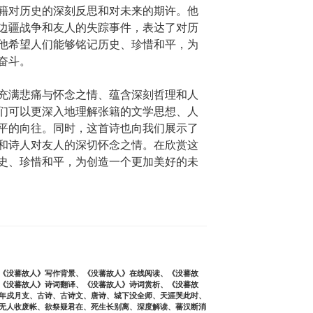
籍对历史的深刻反思和对未来的期许。他
边疆战争和友人的失踪事件，表达了对历
他希望人们能够铭记历史、珍惜和平，为
奋斗。
充满悲痛与怀念之情、蕴含深刻哲理和人
们可以更深入地理解张籍的文学思想、人
平的向往。同时，这首诗也向我们展示了
和诗人对友人的深切怀念之情。在欣赏这
史、珍惜和平，为创造一个更加美好的未
《没蕃故人》写作背景
、
《没蕃故人》在线阅读
、
《没蕃故
《没蕃故人》诗词翻译
、
《没蕃故人》诗词赏析
、
《没蕃故
年戍月支
、
古诗
、
古诗文
、
唐诗
、
城下没全师
、
天涯哭此时
、
无人收废帐
、
欲祭疑君在
、
死生长别离
、
深度解读
、
蕃汉断消