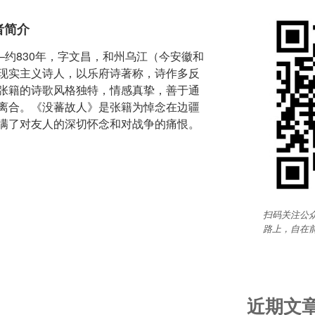
者简介
—约830年，字文昌，和州乌江（今安徽和
现实主义诗人，以乐府诗著称，诗作多反
张籍的诗歌风格独特，情感真挚，善于通
离合。《没蕃故人》是张籍为悼念在边疆
满了对友人的深切怀念和对战争的痛恨。
扫码关注公众
路上，自在
近期文