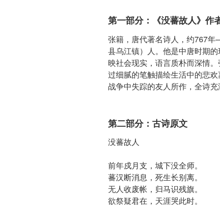
第一部分：《没蕃故人》作
张籍，唐代著名诗人，约767年
县乌江镇）人。他是中唐时期的
映社会现实，语言质朴而深情。
过细腻的笔触描绘生活中的悲欢
战争中失踪的友人所作，全诗充
第二部分：古诗原文
没蕃故人
前年戍月支，城下没全师。
蕃汉断消息，死生长别离。
无人收废帐，归马识残旗。
欲祭疑君在，天涯哭此时。