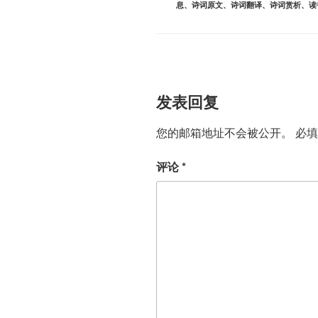
息
、
诗词原文
、
诗词翻译
、
诗词赏析
、
读
发表回复
您的邮箱地址不会被公开。
必
评论
*