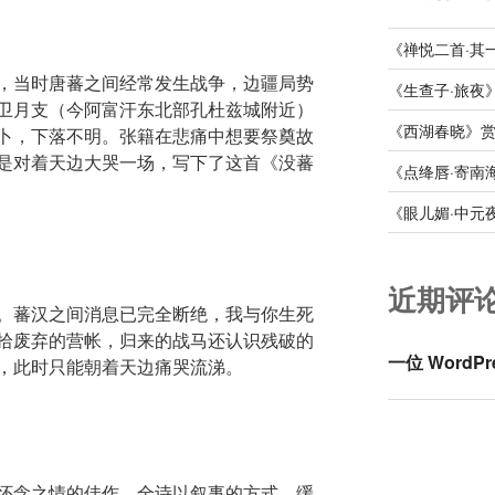
《禅悦二首·其
，当时唐蕃之间经常发生战争，边疆局势
《生查子·旅夜
卫月支（今阿富汗东北部孔杜兹城附近）
《西湖春晓》
卜，下落不明。张籍在悲痛中想要祭奠故
是对着天边大哭一场，写下了这首《没蕃
《点绛唇·寄南
《眼儿媚·中元
近期评
。蕃汉之间消息已完全断绝，我与你生死
拾废弃的营帐，归来的战马还认识残破的
一位 WordPr
，此时只能朝着天边痛哭流涕。
怀念之情的佳作。全诗以叙事的方式，缓