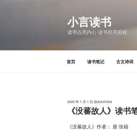
跳
至
小言读书
内
容
读书点亮内心 读书照亮前程
首页
读书笔记
古文诗词
发
2025 年 1 月 1 日
由
XIAOYAN
布
《没蕃故人》读书
于
《没蕃故人》作者： 唐 张籍