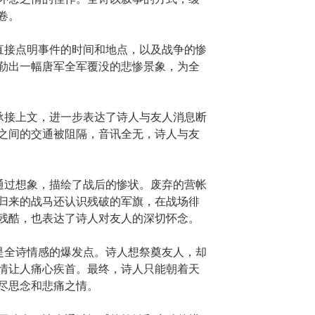
卷。
”直接点明事件的时间和地点，以及战争的惨
勒出一幅唐军全军覆没的悲惨景象，为全
”承接上文，进一步表达了诗人与友人消息断
之间的交通被阻隔，音讯全无，诗人与友
”通过想象，描绘了战后的惨状。废弃的营帐
归来的战马还认识残破的军旗，在战场徘
残酷，也表达了诗人对友人的深切怀念。
”是全诗情感的爆发点。诗人想祭奠友人，却
情让人痛心疾首。最终，诗人只能朝着天
尽思念和悲痛之情。