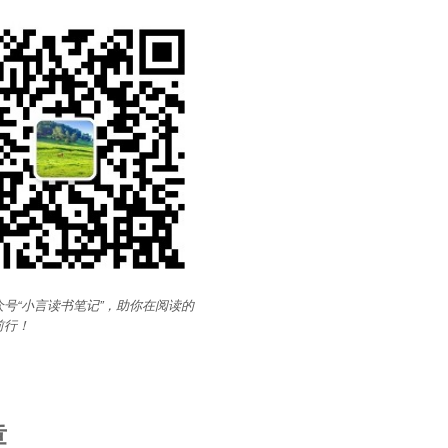
号“小言读书笔记”，助你在阅读的
前行
！
章