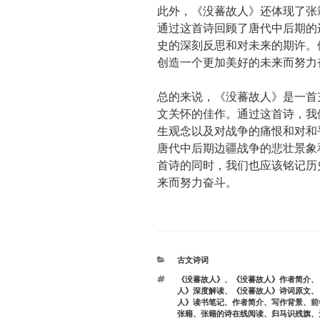
此外，《没蕃故人》还体现了张
通过这首诗回顾了唐代中后期的
史的深刻反思和对未来的期许。
创造一个更加美好的未来而努力
总的来说，《没蕃故人》是一首
文关怀的佳作。通过这首诗，我
生观念以及对战争的痛恨和对和
唐代中后期边疆战争的悲壮景象
首诗的同时，我们也应该铭记历
来而努力奋斗。
分
古文诗词
类
标
《没蕃故人》
、
《没蕃故人》作者简介
、
签
人》深度解读
、
《没蕃故人》诗词原文
、
人》读书笔记
、
作者简介
、
写作背景
、
前
张籍
、
张籍的诗在线阅读
、
归马识残旗
、