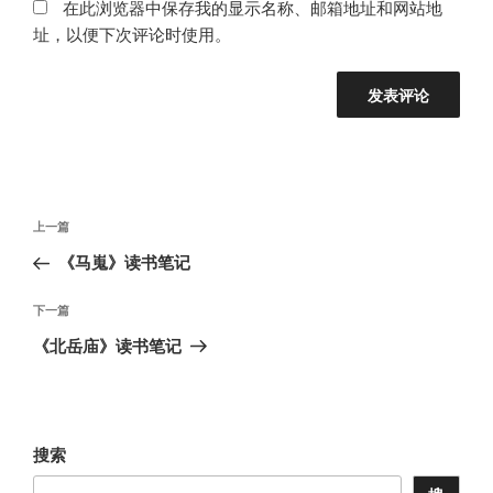
在此浏览器中保存我的显示名称、邮箱地址和网站地
址，以便下次评论时使用。
文
上
上一篇
章
一
《马嵬》读书笔记
导
篇
航
文
下
下一篇
章
一
《北岳庙》读书笔记
篇
文
章
搜索