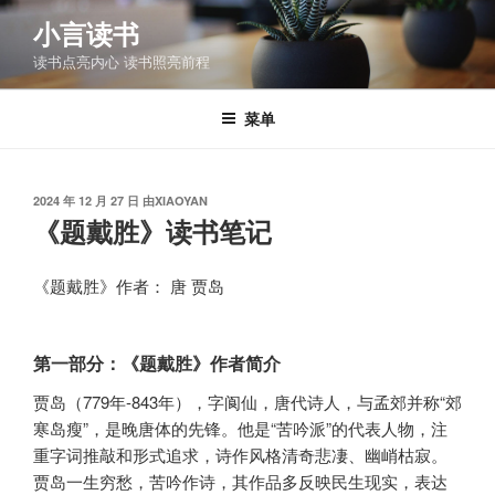
跳
小言读书
至
读书点亮内心 读书照亮前程
内
容
菜单
发
2024 年 12 月 27 日
由
XIAOYAN
布
《题戴胜》读书笔记
于
《题戴胜》作者： 唐 贾岛
第一部分：《题戴胜》作者简介
贾岛（779年-843年），字阆仙，唐代诗人，与孟郊并称“郊
寒岛瘦”，是晚唐体的先锋。他是“苦吟派”的代表人物，注
重字词推敲和形式追求，诗作风格清奇悲凄、幽峭枯寂。
贾岛一生穷愁，苦吟作诗，其作品多反映民生现实，表达