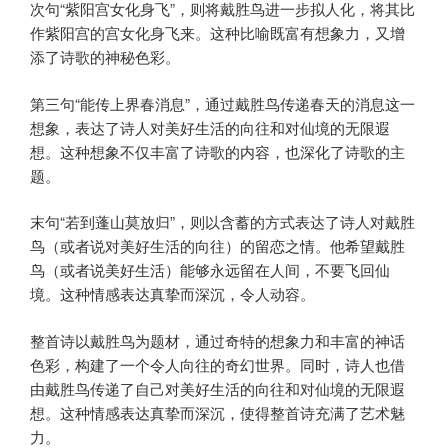
次句“紫阳宫女化身飞”，则将戴胜鸟进一步拟人化，将其比
作紫阳宫的宫女化身飞来。这种比喻既富有想象力，又增
添了诗歌的神秘色彩。
第三句“能传上界春消息”，通过戴胜鸟传递春天的消息这一
想象，表达了诗人对美好生活的向往和对仙境的无限遐
想。这种想象不仅丰富了诗歌的内容，也深化了诗歌的主
题。
末句“若到蓬山莫放归”，则以含蓄的方式表达了诗人对戴胜
鸟（或者说对美好生活的向往）的留恋之情。他希望戴胜
鸟（或者说美好生活）能够永远留在人间，不要飞回仙
境。这种情感表达真挚而深沉，令人动容。
整首诗以戴胜鸟为题材，通过奇特的想象力和丰富的神话
色彩，构建了一个令人向往的奇幻世界。同时，诗人也借
由戴胜鸟传递了自己对美好生活的向往和对仙境的无限遐
想。这种情感表达真挚而深沉，使得整首诗充满了艺术魅
力。