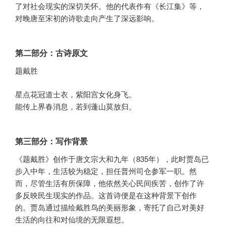
了对社会现实的深切关怀。他的代表作有《长江集》等，
对晚唐至宋初的诗歌走向产生了深远影响。
第二部分：古诗原文
题戴胜
星点花冠道士衣，紫阳宫女化身飞。
能传上界春消息，若到蓬山莫放归。
第三部分：写作背景
《题戴胜》创作于唐文宗大和九年（835年），此时贾岛已
步入中年，生活较为稳定，担任普州司仓参军一职。然
而，尽管生活有所保障，他依然关心民间疾苦，创作了许
多反映民生现实的作品。这首诗便是在这种背景下创作
的。贾岛通过描绘戴胜鸟的美丽形象，寄托了自己对美好
生活的向往和对仙境的无限遐想。