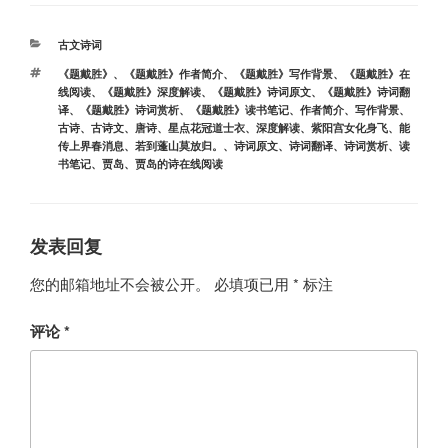
分
古文诗词
类
标
《题戴胜》
、
《题戴胜》作者简介
、
《题戴胜》写作背景
、
《题戴胜》在
签
线阅读
、
《题戴胜》深度解读
、
《题戴胜》诗词原文
、
《题戴胜》诗词翻
译
、
《题戴胜》诗词赏析
、
《题戴胜》读书笔记
、
作者简介
、
写作背景
、
古诗
、
古诗文
、
唐诗
、
星点花冠道士衣
、
深度解读
、
紫阳宫女化身飞
、
能
传上界春消息
、
若到蓬山莫放归。
、
诗词原文
、
诗词翻译
、
诗词赏析
、
读
书笔记
、
贾岛
、
贾岛的诗在线阅读
发表回复
您的邮箱地址不会被公开。
必填项已用
*
标注
评论
*