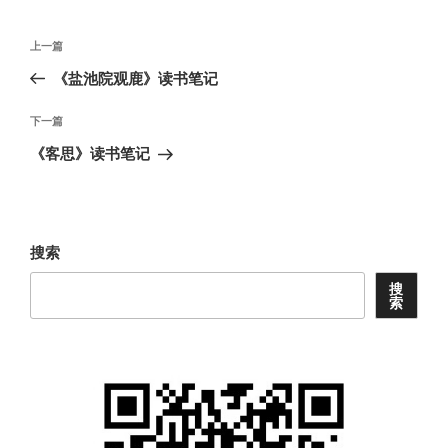
文
上
上一篇
章
一
《盐池院观鹿》读书笔记
导
篇
航
文
下
下一篇
章
一
《客思》读书笔记
篇
文
章
搜索
搜
索