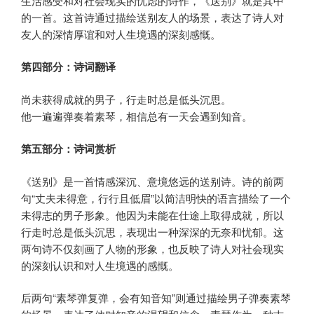
生活感受和对社会现实的忧虑的诗作，《送别》就是其中
的一首。这首诗通过描绘送别友人的场景，表达了诗人对
友人的深情厚谊和对人生境遇的深刻感慨。
第四部分：诗词翻译
尚未获得成就的男子，行走时总是低头沉思。
他一遍遍弹奏着素琴，相信总有一天会遇到知音。
第五部分：诗词赏析
《送别》是一首情感深沉、意境悠远的送别诗。诗的前两
句“丈夫未得意，行行且低眉”以简洁明快的语言描绘了一个
未得志的男子形象。他因为未能在仕途上取得成就，所以
行走时总是低头沉思，表现出一种深深的无奈和忧郁。这
两句诗不仅刻画了人物的形象，也反映了诗人对社会现实
的深刻认识和对人生境遇的感慨。
后两句“素琴弹复弹，会有知音知”则通过描绘男子弹奏素琴