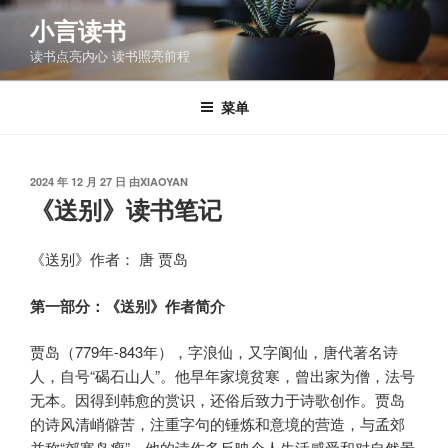
跳
小言读书
至
读书点亮内心 读书照亮前程
内
容
菜单
发
2024 年 12 月 27 日
由
XIAOYAN
布
《送别》读书笔记
于
《送别》作者： 唐 贾岛
第一部分：《送别》作者简介
贾岛（779年-843年），字浪仙，又字阆仙，唐代著名诗
人，自号“碣石山人”。他早年家境贫寒，曾出家为僧，法号
无本。因得到韩愈的赏识，还俗后致力于诗歌创作。贾岛
的诗风清峭僻苦，注重字句的锤炼和意境的营造，与孟郊
并称“郊寒岛瘦”。他的诗作多反映个人生活感受和对自然景