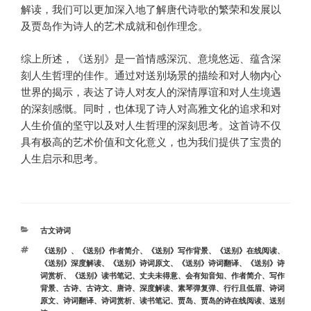
解读，我们可以更加深入地了解唐代诗歌的繁荣和发展以
及贾岛作为诗人的艺术成就和创作理念。
综上所述，《送别》是一首情感深沉、意境悠远、蕴含深
刻人生哲理的佳作。通过对送别场景的描绘和对人物内心
世界的揭示，表达了诗人对友人的深情厚谊和对人生境遇
的深刻感慨。同时，也体现了诗人对高雅文化的追求和对
人生价值的坚守以及对人生哲理的深刻思考。这首诗不仅
具有极高的艺术价值和文化意义，也为我们提供了宝贵的
人生启示和思考。
分
古文诗词
类
标
《送别》
、
《送别》作者简介
、
《送别》写作背景
、
《送别》在线阅读
、
签
《送别》深度解读
、
《送别》诗词原文
、
《送别》诗词翻译
、
《送别》诗
词赏析
、
《送别》读书笔记
、
丈夫未得意
、
会有知音知
、
作者简介
、
写作
背景
、
古诗
、
古诗文
、
唐诗
、
深度解读
、
素琴弹复弹
、
行行且低眉
、
诗词
原文
、
诗词翻译
、
诗词赏析
、
读书笔记
、
贾岛
、
贾岛的诗在线阅读
、
送别