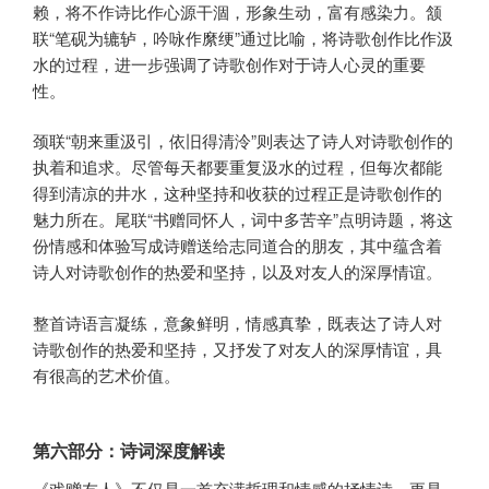
赖，将不作诗比作心源干涸，形象生动，富有感染力。颔
联“笔砚为辘轳，吟咏作縻绠”通过比喻，将诗歌创作比作汲
水的过程，进一步强调了诗歌创作对于诗人心灵的重要
性。
颈联“朝来重汲引，依旧得清泠”则表达了诗人对诗歌创作的
执着和追求。尽管每天都要重复汲水的过程，但每次都能
得到清凉的井水，这种坚持和收获的过程正是诗歌创作的
魅力所在。尾联“书赠同怀人，词中多苦辛”点明诗题，将这
份情感和体验写成诗赠送给志同道合的朋友，其中蕴含着
诗人对诗歌创作的热爱和坚持，以及对友人的深厚情谊。
整首诗语言凝练，意象鲜明，情感真挚，既表达了诗人对
诗歌创作的热爱和坚持，又抒发了对友人的深厚情谊，具
有很高的艺术价值。
第六部分：诗词深度解读
《戏赠友人》不仅是一首充满哲理和情感的抒情诗，更是