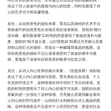
传达了诗人旅途中的孤独与内心的忧愁，同时也展现了诗
人的艺术功力和深邃情感。
首先，从自然景色的描绘来看，贾岛以其独特的艺术手法
将旅途中的自然景色生动地呈现在读者面前。首联的“晓行
沥水楼，暮到悬泉驿”以时间的跨度展现了旅途的漫长与疲
惫；颔联的“林月值云遮，山灯照愁寂”则通过月亮被云层遮
挡和山间灯火的描绘，营造出一种朦胧而孤寂的氛围。这
些自然景色的描绘不仅让读者感受到了旅途的艰辛与孤
独，更激发了读者对自然美景的敬畏与欣赏之情。
其次，从诗人内心世界的揭示来看，《宿悬泉驿》深刻地
表达了诗人内心的孤独与哀愁。贾岛身处社会动荡、个人
失意的环境之中，这种情感在诗中得到了充分的体现。首
联的时间跨度暗示了诗人内心的迷茫与无助；颔联的自然
景象则进一步强化了这种情感。月亮被云层遮挡象征着诗
人内心的封闭与迷茫；山间的灯火则映照出诗人孤寂的愁
绪。这种情感表达不仅是对个人经历的抒发，更是对社会