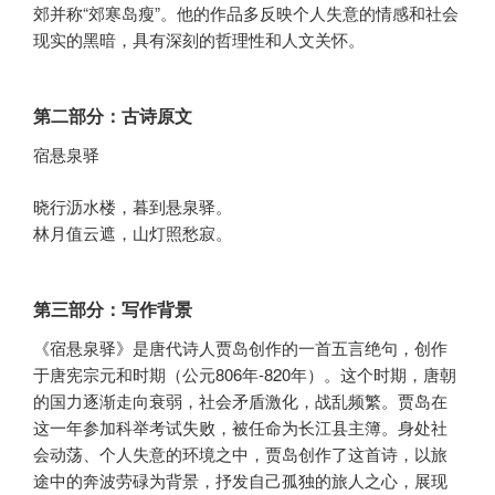
郊并称“郊寒岛瘦”。他的作品多反映个人失意的情感和社会
现实的黑暗，具有深刻的哲理性和人文关怀。
第二部分：古诗原文
宿悬泉驿
晓行沥水楼，暮到悬泉驿。
林月值云遮，山灯照愁寂。
第三部分：写作背景
《宿悬泉驿》是唐代诗人贾岛创作的一首五言绝句，创作
于唐宪宗元和时期（公元806年-820年）。这个时期，唐朝
的国力逐渐走向衰弱，社会矛盾激化，战乱频繁。贾岛在
这一年参加科举考试失败，被任命为长江县主簿。身处社
会动荡、个人失意的环境之中，贾岛创作了这首诗，以旅
途中的奔波劳碌为背景，抒发自己孤独的旅人之心，展现