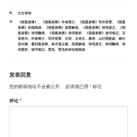
分
古文诗词
类
标
《宿悬泉驿》
、
《宿悬泉驿》作者简介
、
《宿悬泉驿》写作背景
、
《宿悬
签
泉驿》在线阅读
、
《宿悬泉驿》深度解读
、
《宿悬泉驿》诗词原文
、
《宿
悬泉驿》诗词翻译
、
《宿悬泉驿》诗词赏析
、
《宿悬泉驿》读书笔记
、
五
言绝句
、
作者简介
、
写作背景
、
古诗
、
古诗文
、
唐诗
、
山灯照愁寂
、
晓行
沥水楼
、
暮到悬泉驿
、
林月值云遮
、
深度解读
、
诗词原文
、
诗词翻译
、
诗
词赏析
、
读书笔记
、
贾岛
、
贾岛的诗在线阅读
发表回复
您的邮箱地址不会被公开。
必填项已用
*
标注
评论
*