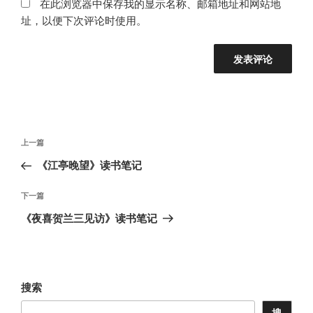
在此浏览器中保存我的显示名称、邮箱地址和网站地
址，以便下次评论时使用。
文
上
上一篇
章
一
《江亭晚望》读书笔记
导
篇
航
文
下
下一篇
章
一
《夜喜贺兰三见访》读书笔记
篇
文
章
搜索
搜