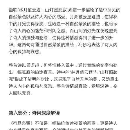
颔联“林月值云遮，山灯照愁寂”则进一步描绘了途中所见的
自然景色以及诗人内心的感受。月亮被云层遮挡，使得林
中的月光变得朦胧，这既是一种自然景象的描绘，也暗示
了诗人内心的迷茫和封闭之感。而山间的灯光在夜晚照亮
了诗人的孤独与愁绪，使得这种情感得到了进一步的升
华。这两句诗通过自然景象的描绘，巧妙地表达了诗人内
心的孤独与哀愁。
整首诗以景语起，但将情移入景中，通过简练的文字勾勒
出一幅孤寂的旅途夜景。诗中的“林月值云遮”与“山灯照愁
寂”形成了鲜明的对比，既展现了自然景色的美，又透露出
诗人内心的孤独与哀愁。整首诗情感真挚，意境深远，令
人回味无穷。
第六部分：诗词深度解读
《宿悬泉驿》不仅是一幅描绘旅途夜景的画卷，更是诗人
内心世界的真实写照。全诗通过对自然景色的细腻刻画，