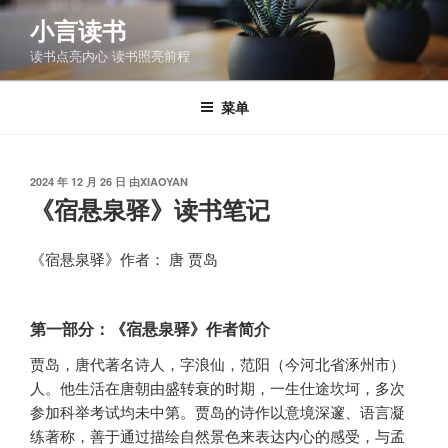
跳
小言读书
至
读书点亮内心 读书照亮前程
内
容
菜单
发
2024 年 12 月 26 日
由
XIAOYAN
布
《宿悬泉驿》读书笔记
于
《宿悬泉驿》作者： 唐 贾岛
第一部分：《宿悬泉驿》作者简介
贾岛，唐代著名诗人，字浪仙，范阳（今河北省涿州市）
人。他生活在唐朝由盛转衰的时期，一生仕途坎坷，多次
参加科举考试均未中第。贾岛的诗作以意境深邃、语言凝
练著称，善于通过描绘自然景色来表达内心的感受，与孟