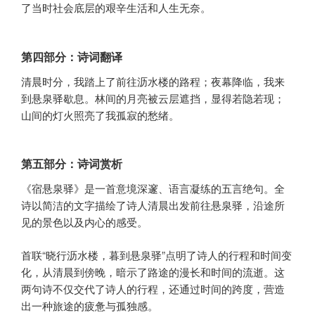
了当时社会底层的艰辛生活和人生无奈。
第四部分：诗词翻译
清晨时分，我踏上了前往沥水楼的路程；夜幕降临，我来
到悬泉驿歇息。林间的月亮被云层遮挡，显得若隐若现；
山间的灯火照亮了我孤寂的愁绪。
第五部分：诗词赏析
《宿悬泉驿》是一首意境深邃、语言凝练的五言绝句。全
诗以简洁的文字描绘了诗人清晨出发前往悬泉驿，沿途所
见的景色以及内心的感受。
首联“晓行沥水楼，暮到悬泉驿”点明了诗人的行程和时间变
化，从清晨到傍晚，暗示了路途的漫长和时间的流逝。这
两句诗不仅交代了诗人的行程，还通过时间的跨度，营造
出一种旅途的疲惫与孤独感。