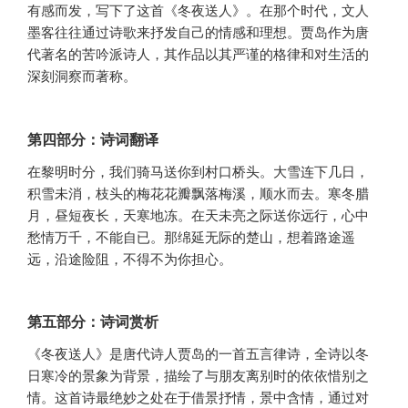
有感而发，写下了这首《冬夜送人》。在那个时代，文人
墨客往往通过诗歌来抒发自己的情感和理想。贾岛作为唐
代著名的苦吟派诗人，其作品以其严谨的格律和对生活的
深刻洞察而著称。
第四部分：诗词翻译
在黎明时分，我们骑马送你到村口桥头。大雪连下几日，
积雪未消，枝头的梅花花瓣飘落梅溪，顺水而去。寒冬腊
月，昼短夜长，天寒地冻。在天未亮之际送你远行，心中
愁情万千，不能自已。那绵延无际的楚山，想着路途遥
远，沿途险阻，不得不为你担心。
第五部分：诗词赏析
《冬夜送人》是唐代诗人贾岛的一首五言律诗，全诗以冬
日寒冷的景象为背景，描绘了与朋友离别时的依依惜别之
情。这首诗最绝妙之处在于借景抒情，景中含情，通过对