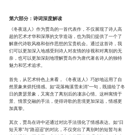
第六部分：诗词深度解读
《冬夜送人》作为贾岛的一首代表作，不仅展现了诗人高
超的艺术才华和深厚的文学造诣，也为我们提供了一个了
解唐代诗歌风格和创作思想的宝贵机会。通过这首诗，我
们可以更加深入地感受到诗人对友情的珍视和对离别的无
奈，也可以更加深刻地理解贾岛作为唐代著名诗人的独特
魅力和艺术追求。
首先，从艺术特色上来看，《冬夜送人》巧妙地运用了自
然景象来烘托情感。如“花落梅溪雪未消”一句，既描绘了冬
日的萧瑟景象，又寓含了离别后的凄凉心情。这种寓情于
景、情景交融的手法，使得诗歌的意境更加深远，情感更
加真挚。
其次，贾岛在诗中还通过对比手法强化了情感表达。如“日
短天寒”与“路迢迢”的对比，不仅突出了离别时的短暂与未