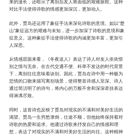
来的漫长，还暗示了离别后友人将面临的艰难旅程。这种
对比手法使得诗歌的情感更加深沉，更加动人。
此外，贾岛还运用了象征手法来深化诗歌的意境。如以“楚
山”象征远方的艰难与未知，进一步加深了诗歌的意境和象
征意义。这种象征手法使得诗歌的内涵更加丰富，更加引
人深思。
从情感层面来看，《冬夜送人》表达了诗人对友人依依惜
别之情与无奈。在古代交通不便、科举不发达的时代背景
下，离别往往意味着诀别。因此，贾岛在诗中用一种极为
悲情的口吻来描写离别场景，使得整首诗感人至深。诗人
通过简洁明了的诗句，将内心的万般不舍和深深牵挂表达
得淋漓尽致。
同时，这首诗也反映了贾岛对现实的不满和对美好生活的
渴望。贾岛一生穷愁潦倒，仕途不顺，但他始终保持着对
诗歌的热爱和追求。他通过诗歌来抒发自己的情感和理
想，表达了对现实的不满和对美好生活的向往。这种精神