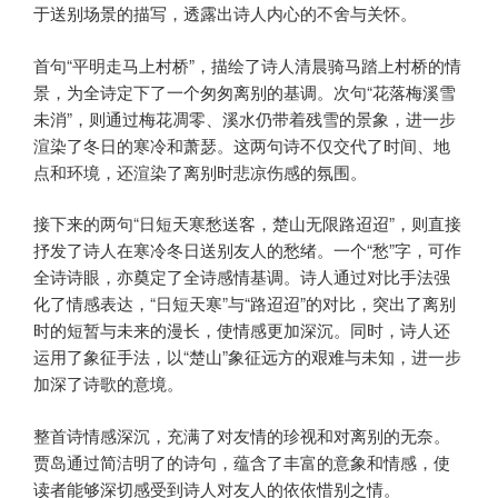
于送别场景的描写，透露出诗人内心的不舍与关怀。
首句“平明走马上村桥”，描绘了诗人清晨骑马踏上村桥的情
景，为全诗定下了一个匆匆离别的基调。次句“花落梅溪雪
未消”，则通过梅花凋零、溪水仍带着残雪的景象，进一步
渲染了冬日的寒冷和萧瑟。这两句诗不仅交代了时间、地
点和环境，还渲染了离别时悲凉伤感的氛围。
接下来的两句“日短天寒愁送客，楚山无限路迢迢”，则直接
抒发了诗人在寒冷冬日送别友人的愁绪。一个“愁”字，可作
全诗诗眼，亦奠定了全诗感情基调。诗人通过对比手法强
化了情感表达，“日短天寒”与“路迢迢”的对比，突出了离别
时的短暂与未来的漫长，使情感更加深沉。同时，诗人还
运用了象征手法，以“楚山”象征远方的艰难与未知，进一步
加深了诗歌的意境。
整首诗情感深沉，充满了对友情的珍视和对离别的无奈。
贾岛通过简洁明了的诗句，蕴含了丰富的意象和情感，使
读者能够深切感受到诗人对友人的依依惜别之情。