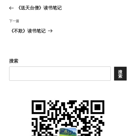
章
一
《送天台僧》读书笔记
导
篇
航
文
下
下一篇
章
一
《不欺》读书笔记
篇
文
章
搜索
搜
索