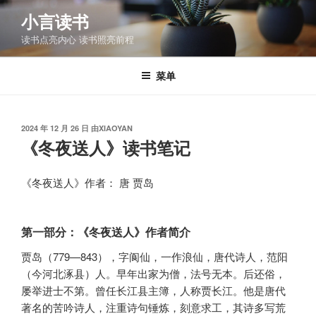
跳
小言读书
至
读书点亮内心 读书照亮前程
内
容
菜单
发
2024 年 12 月 26 日
由
XIAOYAN
布
《冬夜送人》读书笔记
于
《冬夜送人》作者： 唐 贾岛
第一部分：《冬夜送人》作者简介
贾岛（779—843），字阆仙，一作浪仙，唐代诗人，范阳
（今河北涿县）人。早年出家为僧，法号无本。后还俗，
屡举进士不第。曾任长江县主簿，人称贾长江。他是唐代
著名的苦吟诗人，注重诗句锤炼，刻意求工，其诗多写荒