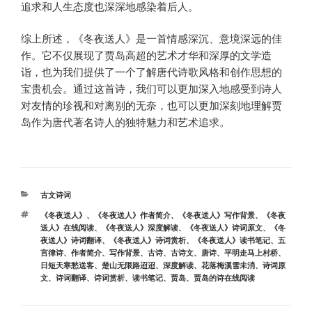
追求和人生态度也深深地感染着后人。
综上所述，《冬夜送人》是一首情感深沉、意境深远的佳
作。它不仅展现了贾岛高超的艺术才华和深厚的文学造
诣，也为我们提供了一个了解唐代诗歌风格和创作思想的
宝贵机会。通过这首诗，我们可以更加深入地感受到诗人
对友情的珍视和对离别的无奈，也可以更加深刻地理解贾
岛作为唐代著名诗人的独特魅力和艺术追求。
分
古文诗词
类
标
《冬夜送人》
、
《冬夜送人》作者简介
、
《冬夜送人》写作背景
、
《冬夜
签
送人》在线阅读
、
《冬夜送人》深度解读
、
《冬夜送人》诗词原文
、
《冬
夜送人》诗词翻译
、
《冬夜送人》诗词赏析
、
《冬夜送人》读书笔记
、
五
言律诗
、
作者简介
、
写作背景
、
古诗
、
古诗文
、
唐诗
、
平明走马上村桥
、
日短天寒愁送客
、
楚山无限路迢迢
、
深度解读
、
花落梅溪雪未消
、
诗词原
文
、
诗词翻译
、
诗词赏析
、
读书笔记
、
贾岛
、
贾岛的诗在线阅读