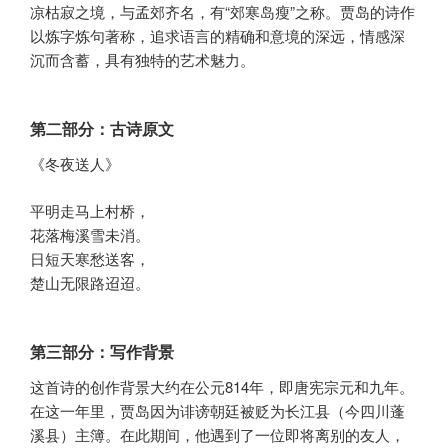
凉枯寂之境，与孟郊齐名，有“郊寒岛瘦”之称。贾岛的诗作
以炼字炼句著称，追求语言的精确和意境的深远，情感深
沉而含蓄，具有独特的艺术魅力。
第二部分：古诗原文
《冬夜送人》
平明走马上村桥，
花落梅溪雪未消。
日短天寒愁送客，
楚山无限路迢迢。
第三部分：写作背景
这首诗的创作背景大约在公元814年，即唐宪宗元和九年。
在这一年里，贾岛因为诽谤朝廷被贬为长江县（今四川蓬
溪县）主簿。在此期间，他遇到了一位即将离别的友人，