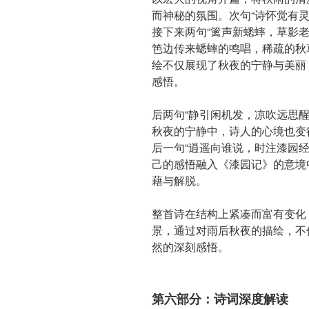
而神秘的氛围。次句“诗怀觉有
接下来两句“篱声新蟋蟀，草影
笆边传来蟋蟀的鸣唱，稀疏的秋
绘不仅展现了秋夜的宁静与美丽
感悟。
后两句“静引闲机发，凉吹远思
秋夜的宁静中，诗人的心境也变
后一句“逍遥向谁说，时注漆园
己的感悟融入《漆园记》的意境
藉与解脱。
整首诗在结构上紧凑而富有变化
景，通过对雨后秋夜的描绘，不
然的深刻感悟。
第六部分：诗词深度解读