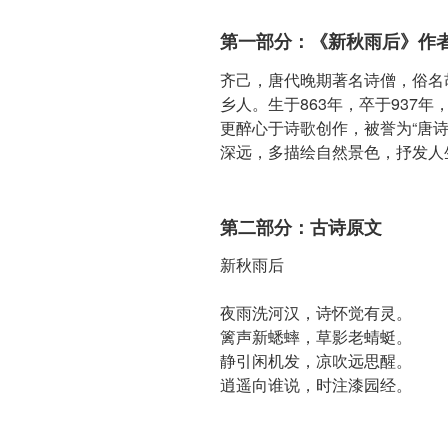
第一部分：《新秋雨后》作
齐己，唐代晚期著名诗僧，俗名
乡人。生于863年，卒于937
更醉心于诗歌创作，被誉为“唐
深远，多描绘自然景色，抒发人
第二部分：古诗原文
新秋雨后
夜雨洗河汉，诗怀觉有灵。
篱声新蟋蟀，草影老蜻蜓。
静引闲机发，凉吹远思醒。
逍遥向谁说，时注漆园经。