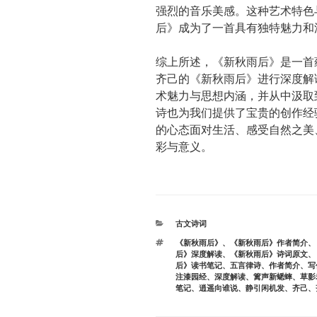
强烈的音乐美感。这种艺术特色
后》成为了一首具有独特魅力和
综上所述，《新秋雨后》是一首
齐己的《新秋雨后》进行深度解
术魅力与思想内涵，并从中汲取
诗也为我们提供了宝贵的创作经
的心态面对生活、感受自然之美
彩与意义。
分
古文诗词
类
标
《新秋雨后》
、
《新秋雨后》作者简介
、
签
后》深度解读
、
《新秋雨后》诗词原文
、
后》读书笔记
、
五言律诗
、
作者简介
、
写
注漆园经
、
深度解读
、
篱声新蟋蟀
、
草影
笔记
、
逍遥向谁说
、
静引闲机发
、
齐己
、