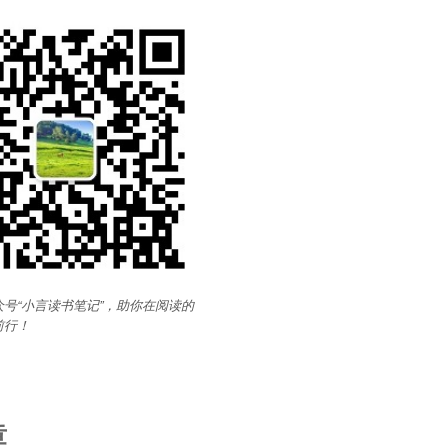
号“小言读书笔记”，助你在阅读的
前行
！
章