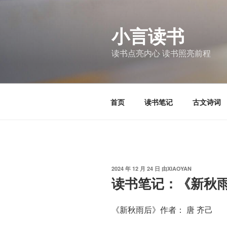
跳
至
小言读书
内
容
读书点亮内心 读书照亮前程
首页
读书笔记
古文诗词
发
2024 年 12 月 24 日
由
XIAOYAN
布
读书笔记：《新秋
于
《新秋雨后》作者： 唐 齐己