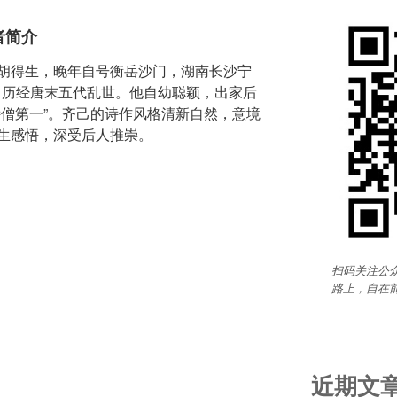
者简介
胡得生，晚年自号衡岳沙门，湖南长沙宁
年，历经唐末五代乱世。他自幼聪颖，出家后
诗僧第一”。齐己的诗作风格清新自然，意境
生感悟，深受后人推崇。
扫码关注公众
路上，自在
近期文