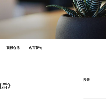
观影心得
名言警句
搜索
雨后》