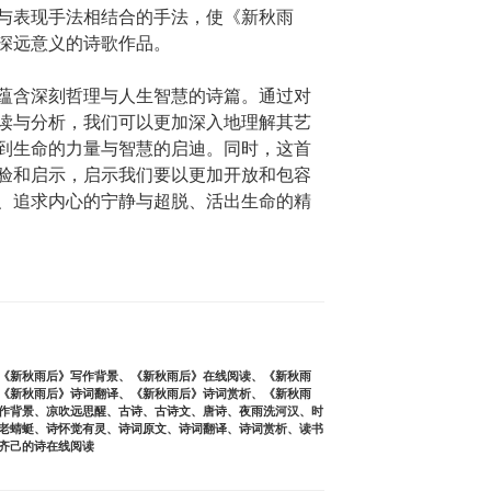
与表现手法相结合的手法，使《新秋雨
深远意义的诗歌作品。
蕴含深刻哲理与人生智慧的诗篇。通过对
读与分析，我们可以更加深入地理解其艺
到生命的力量与智慧的启迪。同时，这首
验和启示，启示我们要以更加开放和包容
、追求内心的宁静与超脱、活出生命的精
《新秋雨后》写作背景
、
《新秋雨后》在线阅读
、
《新秋雨
《新秋雨后》诗词翻译
、
《新秋雨后》诗词赏析
、
《新秋雨
作背景
、
凉吹远思醒
、
古诗
、
古诗文
、
唐诗
、
夜雨洗河汉
、
时
老蜻蜓
、
诗怀觉有灵
、
诗词原文
、
诗词翻译
、
诗词赏析
、
读书
齐己的诗在线阅读