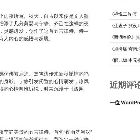
《禅悦二首·其
个雨夜所写。秋天，自古以来便是文人墨
增添了几分萧瑟与宁静。齐己在这样的夜
《生查子·旅夜
，灵感迸发，创作了这首五言律诗。诗中
《西湖春晓》
诗人内心的感悟与超脱。
《点绛唇·寄南
《眼儿媚·中元
感仿佛被启迪。篱笆边传来新秋蟋蟀的鸣
的身影。宁静引发闲置的心情萌发，凉风
近期评
得的心情向谁诉说，时常沉浸于《漆园
一位 WordPr
夜宁静美景的五言律诗。首句“夜雨洗河汉”
新与银河的浩瀚相结合，营造出一种宁静