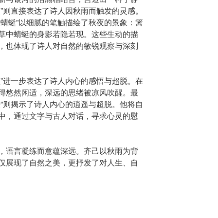
灵”则直接表达了诗人因秋雨而触发的灵感。
老蜻蜓”以细腻的笔触描绘了秋夜的景象：篱
草中蜻蜓的身影若隐若现。这些生动的描
，也体现了诗人对自然的敏锐观察与深刻
醒”进一步表达了诗人内心的感悟与超脱。在
得悠然闲适，深远的思绪被凉风吹醒。最
经”则揭示了诗人内心的逍遥与超脱。他将自
中，通过文字与古人对话，寻求心灵的慰
，语言凝练而意蕴深远。齐己以秋雨为背
仅展现了自然之美，更抒发了对人生、自