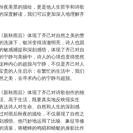
秋夜美景的描绘，更是他人生哲学和诗歌
的深度解读，我们可以更加深入地理解齐
《新秋雨后》体现了齐己对自然之美的赞
的洗涤下，银河变得清澈明亮，诗人也因
的敏感捕捉和深刻感悟，体现了齐己对自
的宁静与美丽中，诗人的心境也变得悠然
这种内心的超脱与宁静，不仅是齐己对人
宝贵的人生启示：在繁忙的生活中，我们
然之美，去寻求内心的宁静与超脱。
《新秋雨后》体现了齐己对诗歌创作的独
活、高于生活，既要真实地反映现实生
表达诗人对生命、自然和人生的深刻感
过对雨后秋夜的描绘，不仅展现了自然之
刻感悟。他巧妙地运用了比喻、象征等修
的清泉，将蟋蟀的鸣唱和蜻蜓的身影比作