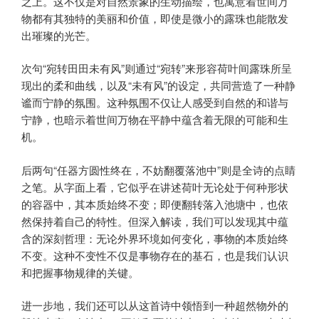
之上。这不仅是对自然景象的生动描绘，也寓意着世间万
物都有其独特的美丽和价值，即使是微小的露珠也能散发
出璀璨的光芒。
次句“宛转田田未有风”则通过“宛转”来形容荷叶间露珠所呈
现出的柔和曲线，以及“未有风”的设定，共同营造了一种静
谧而宁静的氛围。这种氛围不仅让人感受到自然的和谐与
宁静，也暗示着世间万物在平静中蕴含着无限的可能和生
机。
后两句“任器方圆性终在，不妨翻覆落池中”则是全诗的点睛
之笔。从字面上看，它似乎在讲述荷叶无论处于何种形状
的容器中，其本质始终不变；即便翻转落入池塘中，也依
然保持着自己的特性。但深入解读，我们可以发现其中蕴
含的深刻哲理：无论外界环境如何变化，事物的本质始终
不变。这种不变性不仅是事物存在的基石，也是我们认识
和把握事物规律的关键。
进一步地，我们还可以从这首诗中领悟到一种超然物外的