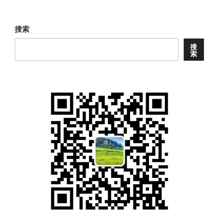
文
章
搜索
搜
索