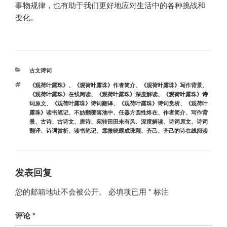
事物规律，也有助于我们更好地应对生活中的各种挑战和
变化。
分
古文诗词
类
标
《观荷叶露珠》
、
《观荷叶露珠》作者简介
、
《观荷叶露珠》写作背景
、
签
《观荷叶露珠》在线阅读
、
《观荷叶露珠》深度解读
、
《观荷叶露珠》诗
词原文
、
《观荷叶露珠》诗词翻译
、
《观荷叶露珠》诗词赏析
、
《观荷叶
露珠》读书笔记
、
不妨翻覆落池中
、
任器方圆性终在
、
作者简介
、
写作背
景
、
古诗
、
古诗文
、
唐诗
、
宛转田田未有风
、
深度解读
、
诗词原文
、
诗词
翻译
、
诗词赏析
、
读书笔记
、
霏微晓露成珠颗
、
齐己
、
齐己的诗在线阅读
发表回复
您的邮箱地址不会被公开。
必填项已用
*
标注
评论
*