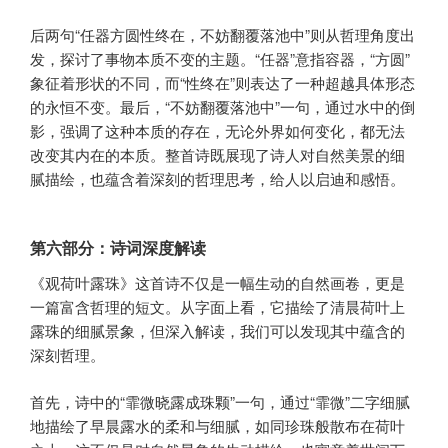
后两句“任器方圆性终在，不妨翻覆落池中”则从哲理角度出
发，探讨了事物本质不变的主题。“任器”意指容器，“方圆”
象征着形状的不同，而“性终在”则表达了一种超越具体形态
的永恒不变。最后，“不妨翻覆落池中”一句，通过水中的倒
影，强调了这种本质的存在，无论外界如何变化，都无法
改变其内在的本质。整首诗既展现了诗人对自然美景的细
腻描绘，也蕴含着深刻的哲理思考，给人以启迪和感悟。
第六部分：诗词深度解读
《观荷叶露珠》这首诗不仅是一幅生动的自然画卷，更是
一篇富含哲理的短文。从字面上看，它描绘了清晨荷叶上
露珠的细腻景象，但深入解读，我们可以发现其中蕴含的
深刻哲理。
首先，诗中的“霏微晓露成珠颗”一句，通过“霏微”二字细腻
地描绘了早晨露水的柔和与细腻，如同珍珠般散布在荷叶