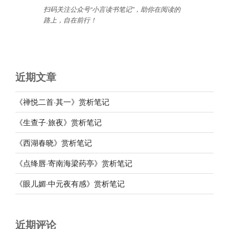
扫码关注公众号“小言读书笔记”，助你在阅读的
路上，自在前行
！
近期文章
《禅悦二首·其一》赏析笔记
《生查子·旅夜》赏析笔记
《西湖春晓》赏析笔记
《点绛唇·寄南海梁药亭》赏析笔记
《眼儿媚·中元夜有感》赏析笔记
近期评论