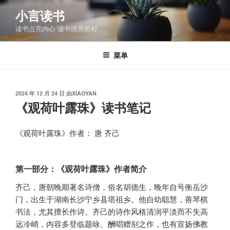
跳
小言读书
至
读书点亮内心 读书照亮前程
内
容
菜单
发
2024 年 12 月 24 日
由
XIAOYAN
布
《观荷叶露珠》读书笔记
于
《观荷叶露珠》作者： 唐 齐己
第一部分：《观荷叶露珠》作者简介
齐己，唐朝晚期著名诗僧，俗名胡德生，晚年自号衡岳沙
门，出生于湖南长沙宁乡县塔祖乡。他自幼聪慧，善琴棋
书法，尤其擅长作诗。齐己的诗作风格清润平淡而不失高
远冷峭，内容多登临题咏、酬唱赠别之作，也有宣扬佛教