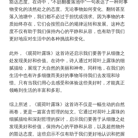
豁达态度。在诗中，“不妨翻覆落池中”一句表达了一种对事
物变化的淡然处之的态度。无论事物如何变化、翻转甚至
落入池塘中，我们都不必过于担忧或强求。因为事物的本
质始终存在，它们会按照自己的规律运转和发展。这种态
度不仅有助于我们保持内心的平静和从容，也有助于我们
更好地应对生活中的各种挑战和变化。
此外，《观荷叶露珠》这首诗还启示我们要善于从细微之
处发现美好和价值。在诗中，诗人通过对荷叶上露珠的细
腻描绘，展现了大自然的美丽和神奇。同样地，在我们的
生活中也有许多细微而美好的事物等待我们去发现和珍
惜。只有当我们用心去感受和体验这些美好时，才能真正
领略到生活的丰富和多彩。
综上所述，《观荷叶露珠》这首诗不仅是一幅生动的自然
画卷，更是一篇富含哲理的短文。它通过对荷叶上露珠的
细腻描绘和深刻哲理的探讨，启示我们要善于从细微之处
发现美好和价值，保持内心的平静和从容，以及超然物外
的豁达态度。这些启示不仅有助于我们更好地认识和把握