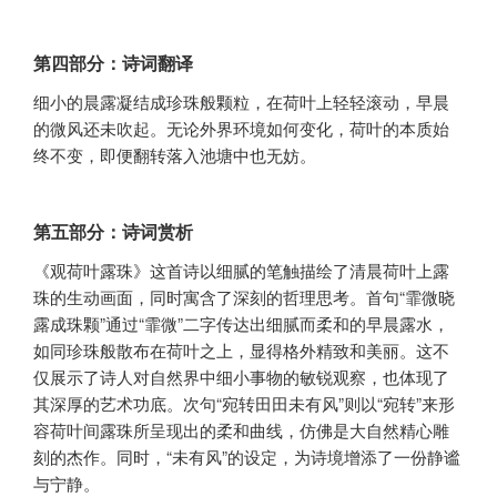
第四部分：诗词翻译
细小的晨露凝结成珍珠般颗粒，在荷叶上轻轻滚动，早晨
的微风还未吹起。无论外界环境如何变化，荷叶的本质始
终不变，即便翻转落入池塘中也无妨。
第五部分：诗词赏析
《观荷叶露珠》这首诗以细腻的笔触描绘了清晨荷叶上露
珠的生动画面，同时寓含了深刻的哲理思考。首句“霏微晓
露成珠颗”通过“霏微”二字传达出细腻而柔和的早晨露水，
如同珍珠般散布在荷叶之上，显得格外精致和美丽。这不
仅展示了诗人对自然界中细小事物的敏锐观察，也体现了
其深厚的艺术功底。次句“宛转田田未有风”则以“宛转”来形
容荷叶间露珠所呈现出的柔和曲线，仿佛是大自然精心雕
刻的杰作。同时，“未有风”的设定，为诗境增添了一份静谧
与宁静。