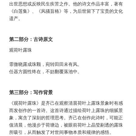
出世思想或反映民生疾苦之作。他的诗文作品丰富，著有
《白莲集》、《风骚旨格》等，为后世留下了宝贵的文化
遗产。
第二部分：古诗原文
观荷叶露珠
霏微晓露成珠颗，宛转田田未有风。
任器方圆性终在，不妨翻覆落池中。
第三部分：写作背景
《观荷叶露珠》是齐己在观察清晨荷叶上露珠景象时有感
而发创作的一首诗。这首诗通过描绘荷叶上露珠的细腻景
象，寓含了深刻的哲理思考。齐己在创作此诗时，可能正
值清晨，他漫步于荷塘边，被眼前荷叶上晶莹剔透的露珠
所吸引，从而触发了对世间事物本质和规律的感悟。