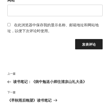
在此浏览器中保存我的显示名称、邮箱地址和网站地
址，以便下次评论时使用。
文
上
上一篇
章
一
读书笔记：《病中勉送小师往清凉山礼大圣》
导
篇
航
文
下
下一篇
章
一
《早秋雨后晚望》读书笔记
篇