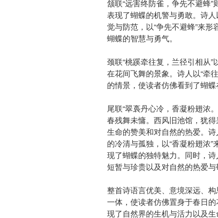
颔联“远害终防雀，争先不避蜂
表现了蝴蝶的机警与勇敢。诗人
觉与防范，以“争先不避蜂”来
蝴蝶的智慧与勇气。
颈联“桃蹊牵往复，兰径引相从
在花间飞舞的景象。诗人以“牵往
的情景，使读者仿佛看到了蝴蝶
尾联“翠裛丹心冷，香凝粉翅浓
春残舞未慵。西风旧池馆，犹得
生命的赞美和对自然的热爱。诗
的冷清与孤独，以“香凝粉翅浓
现了蝴蝶的独特魅力。同时，诗
短暂与珍贵以及对自然的热爱与
整首诗语言优美、意境深远、构
一体，使读者仿佛置身于春日的
现了自然界的生机与活力以及生