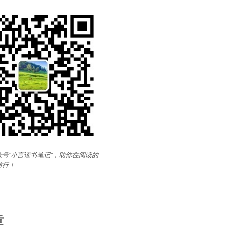
号“小言读书笔记”，助你在阅读的
前行
！
章