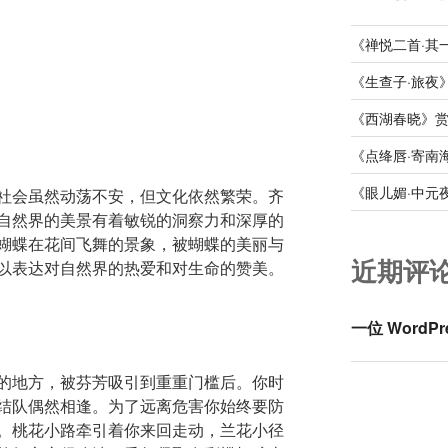
《禅悦二首·其
《生查子·旅夜
《西湖春晓》
《点绛唇·寄南
《眼儿媚·中元
社会虽然动荡不安，但文化依然繁荣。齐
自然界的美景有着敏锐的洞察力和深厚的
蝴蝶在花间飞舞的景象，被蝴蝶的美丽与
近期评
以表达对自然界的热爱和对生命的赞美。
一位 WordPr
的地方，被芬芳吸引到重重门槛后。你时
结队偶然相逢。为了远离危害你始终要防
。桃花小路牵引着你来回走动，兰花小径