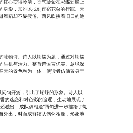
的红心变得冷清，香气凝聚在彩蝶翅膀上
的身影，却难以找到夜宿花朵的行踪。天
逝舞蹈却不显疲倦。西风吹拂着旧日的池
的咏物诗。诗人以蝴蝶为题，通过对蝴蝶
的生机与活力。整首诗语言优美、意境深
春天的景色融为一体，使读者仿佛置身于
”以问句开篇，引出了蝴蝶的形象。诗人以
对花香的迷恋和对色彩的追逐，生动地展现了
飞还独出，成队偶相逢”两句进一步描绘了蝴
自外出，时而成群结队偶然相逢，形象地