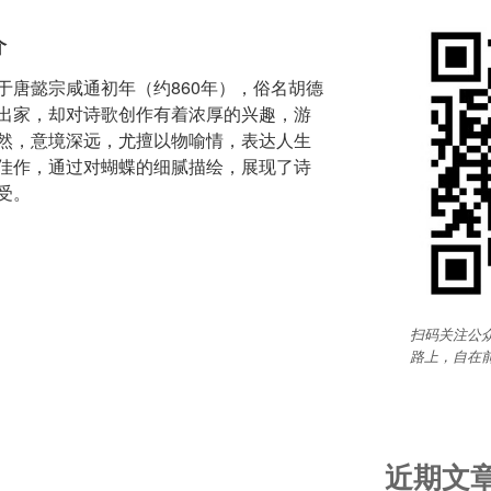
介
于唐懿宗咸通初年（约860年），俗名胡德
出家，却对诗歌创作有着浓厚的兴趣，游
然，意境深远，尤擅以物喻情，表达人生
佳作，通过对蝴蝶的细腻描绘，展现了诗
受。
扫码关注公众
路上，自在
近期文