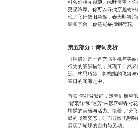
引领你相互跟随。绿叶覆盖下你
更显浓厚。你可以寻找穿越树林
晚了飞行依旧急促，春天即将消
塘和亭台，你还能采摘到荷花。
第五部分：诗词赏析
《蝴蝶》是一首充满生机与美丽
行为的细腻描绘，展现了自然界
远、构思巧妙，将蝴蝶的飞舞与
春日的花海之中。
首联“何处背繁红，迷芳到槛重
“背繁红”和“迷芳”来形容蝴蝶
蝴蝶的美丽与活力。接着，“分
蝶的飞舞姿态，时而分散飞翔独
展现了蝴蝶的自由与灵动。