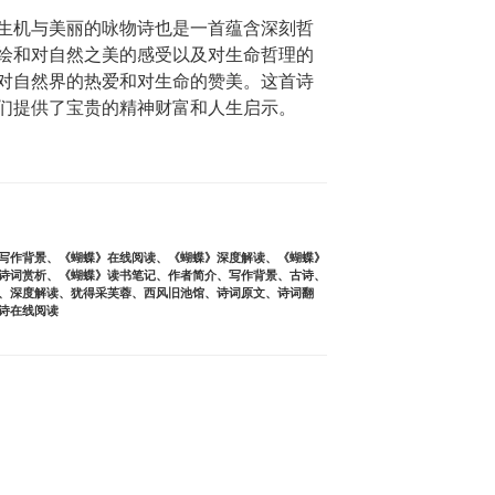
生机与美丽的咏物诗也是一首蕴含深刻哲
绘和对自然之美的感受以及对生命哲理的
对自然界的热爱和对生命的赞美。这首诗
们提供了宝贵的精神财富和人生启示。
写作背景
、
《蝴蝶》在线阅读
、
《蝴蝶》深度解读
、
《蝴蝶》
诗词赏析
、
《蝴蝶》读书笔记
、
作者简介
、
写作背景
、
古诗
、
、
深度解读
、
犹得采芙蓉
、
西风旧池馆
、
诗词原文
、
诗词翻
诗在线阅读