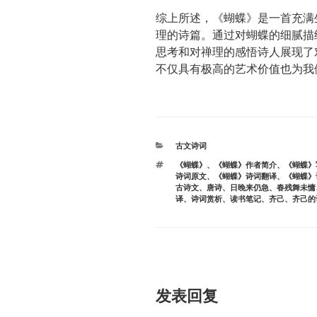
综上所述，《蝴蝶》是一首充满
理的诗篇。通过对蝴蝶的细腻描
思考和对禅理的感悟诗人展现了
不仅具有极高的艺术价值也为我
分
古文诗词
类
标
《蝴蝶》
、
《蝴蝶》作者简介
、
《蝴蝶》
签
诗词原文
、
《蝴蝶》诗词翻译
、
《蝴蝶》
古诗文
、
唐诗
、
日晚来仍急
、
春残舞未慵
译
、
诗词赏析
、
读书笔记
、
齐己
、
齐己的
发表回复