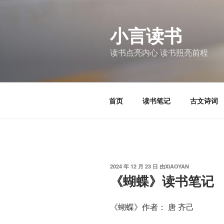
跳
至
小言读书
内
容
读书点亮内心 读书照亮前程
首页
读书笔记
古文诗词
发
2024 年 12 月 23 日
由
XIAOYAN
布
《蝴蝶》读书笔记
于
《蝴蝶》作者： 唐 齐己