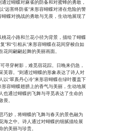
”则通过蝴蝶对麻雀的防备和对蜜蜂的勇敢，
以“远害终防雀”来形容蝴蝶对潜在危险的警
形容蝴蝶对挑战的勇敢与无畏，生动地展现了
”以桃花小路和兰花小径为背景，描绘了蝴蝶
复”和“引相从”来形容蝴蝶在花间穿梭自如
在花间翩翩起舞的美丽画面。
。可寻穿树影，难觅宿花踪。日晚来仍急，
采芙蓉。”则通过蝴蝶的形象表达了诗人对
人以“翠裛丹心冷”来形容蝴蝶在绿叶覆盖下
”来形容蝴蝶翅膀上的香气与美丽，生动地展
人也通过蝴蝶的飞舞与寻觅表达了生命的
敬畏。
思巧妙，将蝴蝶的飞舞与春天的景色融为
花海之中。诗人通过对蝴蝶的细腻描绘展
命的美丽与珍贵。