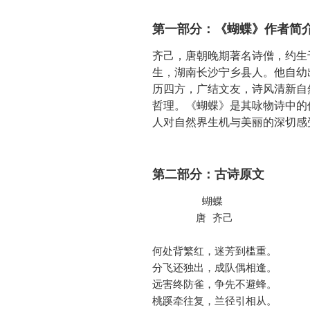
第一部分：《蝴蝶》作者简
齐己，唐朝晚期著名诗僧，约生
生，湖南长沙宁乡县人。他自幼
历四方，广结文友，诗风清新自
哲理。《蝴蝶》是其咏物诗中的
人对自然界生机与美丽的深切感
第二部分：古诗原文
        蝴蝶

       唐 齐己

何处背繁红，迷芳到槛重。

分飞还独出，成队偶相逢。

远害终防雀，争先不避蜂。

桃蹊牵往复，兰径引相从。
