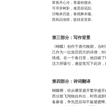
翠裛丹心冷，香凝粉翅浓。

可寻穿树影，难觅宿花踪。

日晚来仍急，春残舞未慵。

西风旧池馆，犹得采芙蓉。
第三部分：写作背景
《蝴蝶》创作于唐代晚期，当时
己作为一位游历四方的诗僧，对
情感。在一个春日里，他目睹了
活力所吸引，遂提笔写下此诗，
第四部分：诗词翻译
蝴蝶啊，你从哪里避开繁华盛开
而分散飞翔独自外出，时而成群
备麻雀，争先恐后却不躲避蜜蜂