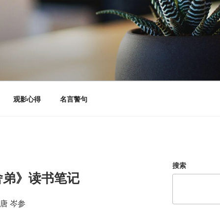
观影心得
名言警句
搜索
舍弟》读书笔记
唐 岑参