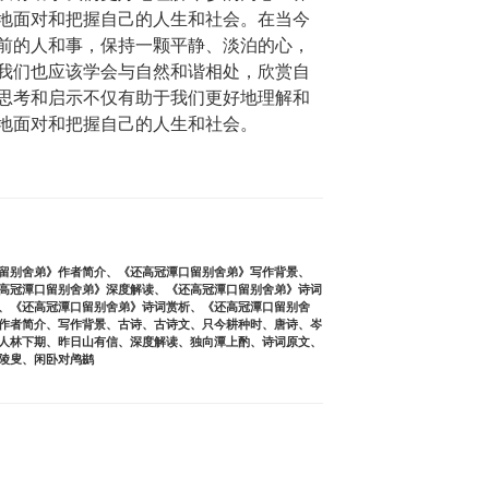
地面对和把握自己的人生和社会。在当今
前的人和事，保持一颗平静、淡泊的心，
我们也应该学会与自然和谐相处，欣赏自
思考和启示不仅有助于我们更好地理解和
地面对和把握自己的人生和社会。
留别舍弟》作者简介
、
《还高冠潭口留别舍弟》写作背景
、
高冠潭口留别舍弟》深度解读
、
《还高冠潭口留别舍弟》诗词
、
《还高冠潭口留别舍弟》诗词赏析
、
《还高冠潭口留别舍
作者简介
、
写作背景
、
古诗
、
古诗文
、
只今耕种时
、
唐诗
、
岑
人林下期
、
昨日山有信
、
深度解读
、
独向潭上酌
、
诗词原文
、
陵叟
、
闲卧对鸬鹚