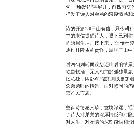
句，围绕“还”字展开，前四句
抒发了诗人对弟弟的深厚情感和
诗的开篇“昨日山有信，只今耕
中的来信提醒诗人，眼下已到耕
的隐居生活。接下来，“遥传杜
通过杜陵叟的责怪，展现了山中
后四句则转而设想还山后的情景
独自饮酒、无人相约的孤独景象
忆汝处，闲卧对鸬鹚”则以更加
念弟弟时的情景。面对悠闲的鸬
恋难以言表。
整首诗情感真挚，意境深远，通
了诗人对弟弟的深厚情感和对隐
对人生、对友情的深刻感悟和珍