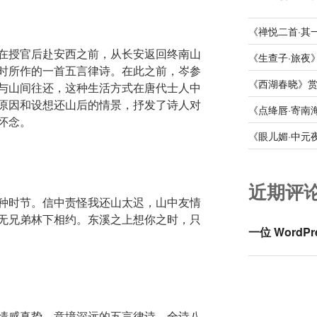
《禅悦二首·其
在授官后赴安西之前，从长安返回终南山
《生查子·旅夜
时所作的一首五言律诗。在此之前，岑参
《西湖春晓》
与山间往还，这种生活方式在唐代士人中
原因和设想还山后的情景，抒发了诗人对
《点绛唇·寄南
怀念。
《眼儿媚·中元
近期评
种时节。信中责怪我还山太迟，山中友情
无兄弟林下相约。东溪之上想你之时，只
一位 WordPr
情感真挚、意境深远的五言律诗。全诗八