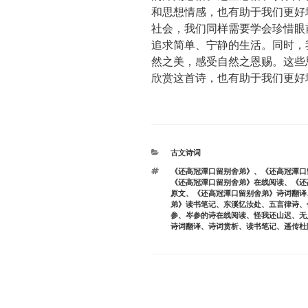
和思想情感，也有助于我们更好
社会，我们同样需要学会珍惜眼
追求简单、宁静的生活。同时，
然之美，感受自然之恩赐。这些
欣赏这首诗，也有助于我们更好
分
古文诗词
类
标
《还高冠潭口留别舍弟》
、
《还高冠潭口
签
《还高冠潭口留别舍弟》在线阅读
、
《还
原文
、
《还高冠潭口留别舍弟》诗词翻译
弟》读书笔记
、
东溪忆汝处
、
五言律诗
、
参
、
岑参的诗在线阅读
、
怪我还山迟
、
无
诗词翻译
、
诗词赏析
、
读书笔记
、
遥传杜