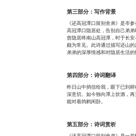
第三部分：写作背景
《还高冠潭口留别舍弟》是岑参
高冠潭口隐居处，告别自己弟弟
曾隐居终南山高冠潭，时于长安
颇为常见。此诗通过描写还山的
弟弟的深厚情感和对隐居生活的
第四部分：诗词翻译
昨日山中捎信给我，眼下已到耕
深意切。如今独向潭上饮酒，再
能对着鸽鹤闲卧。
第五部分：诗词赏析
《还高冠潭口留别舍弟》是一首