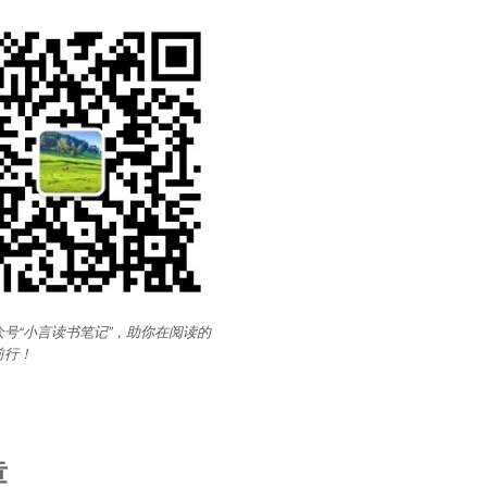
号“小言读书笔记”，助你在阅读的
前行
！
章