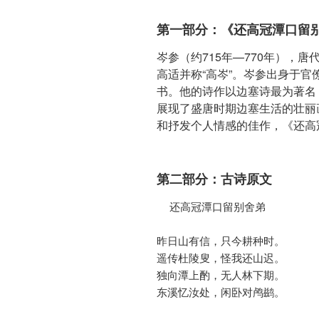
第一部分：《还高冠潭口留
岑参（约715年—770年），
高适并称“高岑”。岑参出身于
书。他的诗作以边塞诗最为著名
展现了盛唐时期边塞生活的壮丽
和抒发个人情感的佳作，《还高
第二部分：古诗原文
  还高冠潭口留别舍弟

昨日山有信，只今耕种时。

遥传杜陵叟，怪我还山迟。

独向潭上酌，无人林下期。

东溪忆汝处，闲卧对鸬鹚。