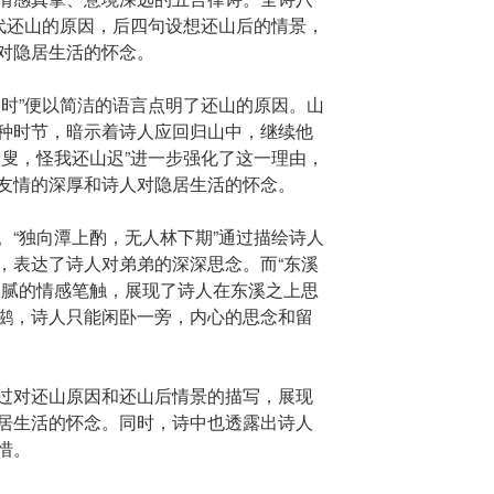
交代还山的原因，后四句设想还山后的情景，
对隐居生活的怀念。
种时”便以简洁的语言点明了还山的原因。山
种时节，暗示着诗人应回归山中，继续他
陵叟，怪我还山迟”进一步强化了这一理由，
友情的深厚和诗人对隐居生活的怀念。
。“独向潭上酌，无人林下期”通过描绘诗人
，表达了诗人对弟弟的深深思念。而“东溪
细腻的情感笔触，展现了诗人在东溪之上思
鹚，诗人只能闲卧一旁，内心的思念和留
过对还山原因和还山后情景的描写，展现
居生活的怀念。同时，诗中也透露出诗人
惜。