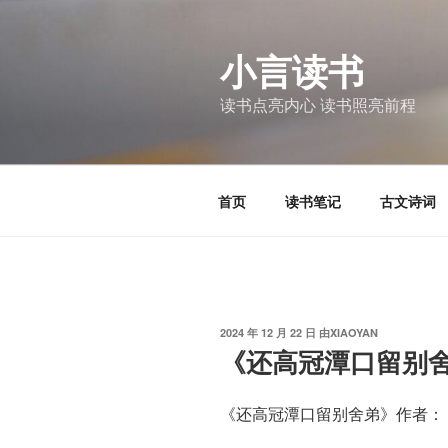
跳
至
小言读书
内
容
读书点亮内心 读书照亮前程
首页
读书笔记
古文诗词
发
2024 年 12 月 22 日
由
XIAOYAN
布
《还高冠潭口留别
于
《还高冠潭口留别舍弟》作者： 