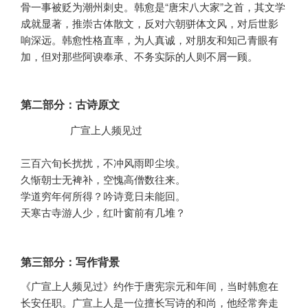
骨一事被贬为潮州刺史。韩愈是“唐宋八大家”之首，其文学
成就显著，推崇古体散文，反对六朝骈体文风，对后世影
响深远。韩愈性格直率，为人真诚，对朋友和知己青眼有
加，但对那些阿谀奉承、不务实际的人则不屑一顾。
第二部分：古诗原文
        广宣上人频见过

三百六旬长扰扰，不冲风雨即尘埃。

久惭朝士无裨补，空愧高僧数往来。

学道穷年何所得？吟诗竟日未能回。

天寒古寺游人少，红叶窗前有几堆？
第三部分：写作背景
《广宣上人频见过》约作于唐宪宗元和年间，当时韩愈在
长安任职。广宣上人是一位擅长写诗的和尚，他经常奔走