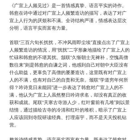
《广宣上人频见过》是一首情感真挚、语言平实的诗作。
韩愈在诗中通过对广宣上人频繁造访的描写，表达了对广
宣上人行为的厌烦和不满。全诗结构严谨，情感表达层次
分明，语言平实而富有力量。
首联“三百六旬长扰扰，不冲风雨即尘埃”直接点出了广宣上
人频繁造访的情况，用“扰扰”二字形象地描绘了广宣上人的
忙碌和韩愈的不堪其扰。颔联“久惭朝士无裨补，空愧高僧
数往来”则是韩愈的自谦之词，他感到自己对朝中大臣没有
什么助益，更辜负了高僧的屡屡造访，这里既有对广宣上
人的不满，也有对自己的自责和无奈。颈联“学道穷年何所
得？吟诗竟日未能回”进一步表达了韩愈对广宣上人的不
满，他认为广宣上人虽然整日吟诗求名，却没有真正的收
获和成就。尾联“天寒古寺游人少，红叶窗前有几堆”则以景
结情，通过描绘古寺的冷清和红叶的堆积，暗示了广宣上
人应该回到寺院研读经典、打理庙宇，而不是天天投机钻
营。
整首诗情感真挚，语言平实而富有力量，既表达了韩愈对