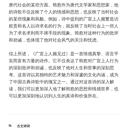
唐代社会的某些方面。韩愈作为唐代文学家和思想家，他
的诗歌不仅反映了个人的情感和思想，也反映了当时社会
的某些现象和风貌。例如，诗中提到的广宣上人频繁造访
权贵和名人以诗求名的行为，就反映了当时社会上一些人
为了求名求利而不择手段的现象。韩愈对这种行为的批评
和劝诫，也体现了他对社会风气的关注和忧虑。
综上所述，《广宣上人频见过》是一首情感真挚、语言平
实而富有力量的诗作。它不仅表达了韩愈对广宣上人行为
的深刻批评和劝诫，也反映了他对人生和世事的深刻思
考。这首诗以其独特的艺术魅力和深邃的文化内涵，成为
了中国古典诗歌中的瑰宝之一。通过对这首诗的深入解
读，我们可以更加深入地了解韩愈的思想和情感世界，也
可以更加深刻地认识到人生的真谛和价值所在。
分
古文诗词
类