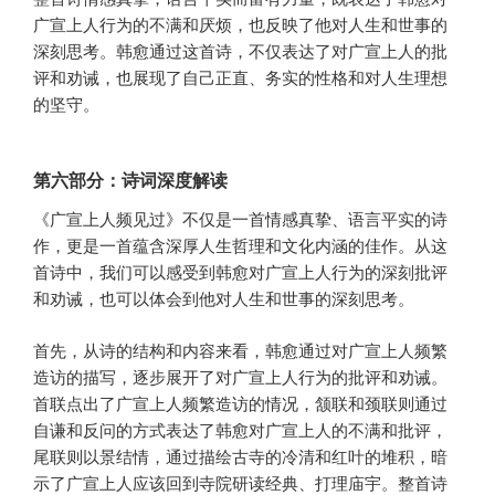
广宣上人行为的不满和厌烦，也反映了他对人生和世事的
深刻思考。韩愈通过这首诗，不仅表达了对广宣上人的批
评和劝诫，也展现了自己正直、务实的性格和对人生理想
的坚守。
第六部分：诗词深度解读
《广宣上人频见过》不仅是一首情感真挚、语言平实的诗
作，更是一首蕴含深厚人生哲理和文化内涵的佳作。从这
首诗中，我们可以感受到韩愈对广宣上人行为的深刻批评
和劝诫，也可以体会到他对人生和世事的深刻思考。
首先，从诗的结构和内容来看，韩愈通过对广宣上人频繁
造访的描写，逐步展开了对广宣上人行为的批评和劝诫。
首联点出了广宣上人频繁造访的情况，颔联和颈联则通过
自谦和反问的方式表达了韩愈对广宣上人的不满和批评，
尾联则以景结情，通过描绘古寺的冷清和红叶的堆积，暗
示了广宣上人应该回到寺院研读经典、打理庙宇。整首诗