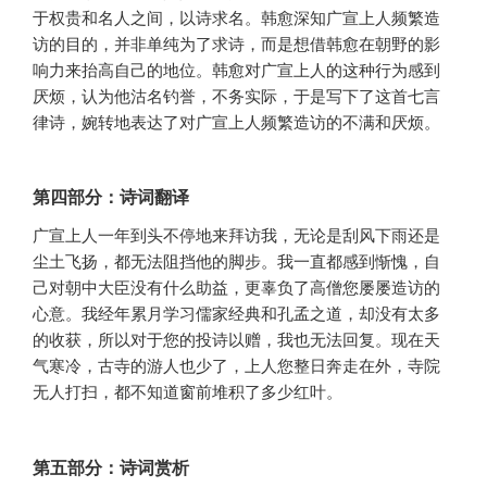
于权贵和名人之间，以诗求名。韩愈深知广宣上人频繁造
访的目的，并非单纯为了求诗，而是想借韩愈在朝野的影
响力来抬高自己的地位。韩愈对广宣上人的这种行为感到
厌烦，认为他沽名钓誉，不务实际，于是写下了这首七言
律诗，婉转地表达了对广宣上人频繁造访的不满和厌烦。
第四部分：诗词翻译
广宣上人一年到头不停地来拜访我，无论是刮风下雨还是
尘土飞扬，都无法阻挡他的脚步。我一直都感到惭愧，自
己对朝中大臣没有什么助益，更辜负了高僧您屡屡造访的
心意。我经年累月学习儒家经典和孔孟之道，却没有太多
的收获，所以对于您的投诗以赠，我也无法回复。现在天
气寒冷，古寺的游人也少了，上人您整日奔走在外，寺院
无人打扫，都不知道窗前堆积了多少红叶。
第五部分：诗词赏析