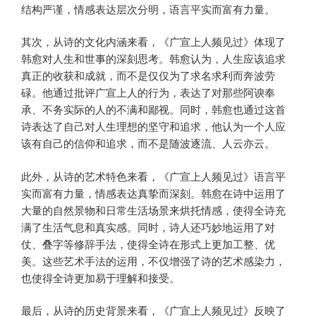
结构严谨，情感表达层次分明，语言平实而富有力量。
其次，从诗的文化内涵来看，《广宣上人频见过》体现了
韩愈对人生和世事的深刻思考。韩愈认为，人生应该追求
真正的收获和成就，而不是仅仅为了求名求利而奔波劳
碌。他通过批评广宣上人的行为，表达了对那些阿谀奉
承、不务实际的人的不满和鄙视。同时，韩愈也通过这首
诗表达了自己对人生理想的坚守和追求，他认为一个人应
该有自己的信仰和追求，而不是随波逐流、人云亦云。
此外，从诗的艺术特色来看，《广宣上人频见过》语言平
实而富有力量，情感表达真挚而深刻。韩愈在诗中运用了
大量的自然景物和日常生活场景来烘托情感，使得全诗充
满了生活气息和真实感。同时，诗人还巧妙地运用了对
仗、叠字等修辞手法，使得全诗在形式上更加工整、优
美。这些艺术手法的运用，不仅增强了诗的艺术感染力，
也使得全诗更加易于理解和接受。
最后，从诗的历史背景来看，《广宣上人频见过》反映了