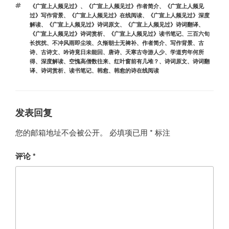
标
《广宣上人频见过》
、
《广宣上人频见过》作者简介
、
《广宣上人频见
签
过》写作背景
、
《广宣上人频见过》在线阅读
、
《广宣上人频见过》深度
解读
、
《广宣上人频见过》诗词原文
、
《广宣上人频见过》诗词翻译
、
《广宣上人频见过》诗词赏析
、
《广宣上人频见过》读书笔记
、
三百六旬
长扰扰
、
不冲风雨即尘埃
、
久惭朝士无裨补
、
作者简介
、
写作背景
、
古
诗
、
古诗文
、
吟诗竟日未能回
、
唐诗
、
天寒古寺游人少
、
学道穷年何所
得
、
深度解读
、
空愧高僧数往来
、
红叶窗前有几堆？
、
诗词原文
、
诗词翻
译
、
诗词赏析
、
读书笔记
、
韩愈
、
韩愈的诗在线阅读
发表回复
您的邮箱地址不会被公开。
必填项已用
*
标注
评论
*