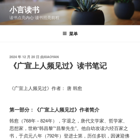
跳
小言读书
至
读书点亮内心 读书照亮前程
内
容
菜单
发
2024 年 12 月 20 日
由
XIAOYAN
布
《广宣上人频见过》读书笔记
于
《广宣上人频见过》作者： 唐 韩愈
第一部分：《广宣上人频见过》作者简介
韩愈（768年－824年），字退之，唐代文学家、哲学家、
思想家，世称“韩昌黎”“昌黎先生”。他自幼攻读六经百家之
书，于贞元八年（792年）登进士第，历任多职，因谏迎佛