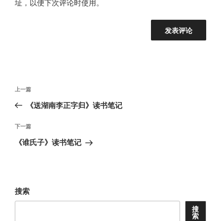
址，以便下次评论时使用。
文
上
上一篇
章
一
《送湖南李正字归》读书笔记
导
篇
航
文
下
下一篇
章
一
《谁氏子》读书笔记
篇
文
章
搜索
搜
索