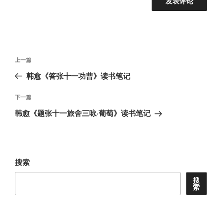
文
上
上一篇
章
一
韩愈《答张十一功曹》读书笔记
导
篇
航
文
下
下一篇
章
一
韩愈《题张十一旅舍三咏·葡萄》读书笔记
篇
文
章
搜索
搜
索