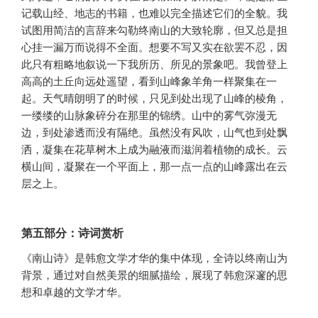
记载山经、地志的书籍，也难以完全描述它们的全貌。我
试图用简洁的言辞来勾勒终南山的大致轮廓，但又总是担
心挂一漏万而说得不全面。想要不写又实在欲罢不忍，因
此只有粗略地叙说一下我所历、所见的景象吧。我曾登上
高高的土丘向远处遥望，看到山峰象羊角一样聚集在一
起。天气晴朗明了的时候，只见到处出现了山峰的棱角，
一缕缕的山脉象碎分在那里的锦绣。山中的雾气弥漫无
边，到处渗透而没有隔绝。虽然没有风吹，山气也到处飘
洒，凝集在花草树木上成为融液而滋润着植物的成长。云
横山间，凝聚在一个平面上，那一点一点的山峰露出在云
层之上。
第五部分：诗词赏析
《南山诗》是韩愈文学才华的集中体现，全诗以终南山为
背景，通过对自然美景的细腻描绘，展现了韩愈深邃的思
想和卓越的文学才华。