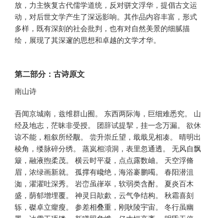
放，力主恢复古代儒学道统，反对骈文浮华，提倡古文运
动，对后世文学产生了深远影响。其作品内容丰富，形式
多样，既有深刻的社会批判，也有对自然美景的细腻描
绘，展现了其深邃的思想和卓越的文学才华。
第二部分：古诗原文
南山诗
吾闻京城南，兹维群山囿。 东西两际海，巨细难悉究。 山
经及地志，茫昧非受授。 团辞试提挈，挂一念万漏。 欲休
谅不能，粗叙所经觏。 尝升崇丘望，戢戢见相凑。 晴明出
棱角，缕脉碎分绣。 蒸岚相澒洞，表里忽通透。 无风自飘
簸，融液煦柔茂。 横云时平凝，点点露数岫。 天空浮脩
眉，浓绿画新就。 孤撑有巉绝，海浴褰鹏噣。 春阳潜沮
洳，濯濯吐深秀。 岩峦虽嵂崒，软弱类含酎。 夏炎百木
盛，荫郁增埋覆。 神灵日歊歔，云气争结构。 秋霜喜刻
轹，磔卓立癯瘦。 参差相叠重，刚耿陵宇宙。 冬行虽幽