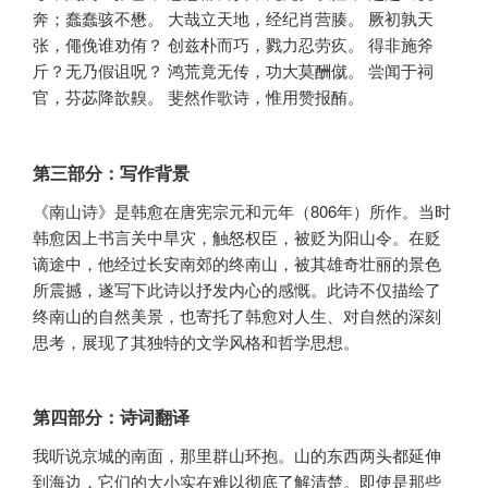
奔；蠢蠢骇不懋。 大哉立天地，经纪肖营腠。 厥初孰天
张，僶俛谁劝侑？ 创兹朴而巧，戮力忍劳疚。 得非施斧
斤？无乃假诅呪？ 鸿荒竟无传，功大莫酬僦。 尝闻于祠
官，芬苾降歆齅。 斐然作歌诗，惟用赞报酭。
第三部分：写作背景
《南山诗》是韩愈在唐宪宗元和元年（806年）所作。当时
韩愈因上书言关中旱灾，触怒权臣，被贬为阳山令。在贬
谪途中，他经过长安南郊的终南山，被其雄奇壮丽的景色
所震撼，遂写下此诗以抒发内心的感慨。此诗不仅描绘了
终南山的自然美景，也寄托了韩愈对人生、对自然的深刻
思考，展现了其独特的文学风格和哲学思想。
第四部分：诗词翻译
我听说京城的南面，那里群山环抱。山的东西两头都延伸
到海边，它们的大小实在难以彻底了解清楚。即使是那些