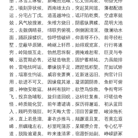
墨，冰雪工琢镂。 新曦照危峨，亿丈恒高袤。 明昏无停
态，顷刻异状候。 西南雄太白，突起莫间簉。 藩都配德
运，分宅占丁戊。 逍遥越坤位，诋讦陷乾窦。 空虚寒兢
兢，风气较搜漱。 朱维方烧日，阴霰纵腾糅。 昆明大池
北，去觌偶晴昼。 绵联穷俯视，倒侧困清沤。 微澜动水
面，踊跃躁猱狖。 惊呼惜破碎，仰喜呀不仆。 前寻径杜
墅，坌蔽毕原陋。 崎岖上轩昂，始得观览富。 行行将遂
穷，岭陆烦互走。 勃然思坼裂，拥掩难恕宥。 巨灵与夸
蛾，远贾期必售。 还疑造物意，固护蓄精祐。 力虽能排
斡，雷电怯呵诟。 攀缘脱手足，蹭蹬抵积甃。 茫如试矫
首，堛塞生怐诟。 威容丧萧爽，近新迷远旧。 拘官计日
用，欲进不可又。 因缘窥其湫，凝湛閟阴兽。 鱼虾可俯
掇，神物安敢寇。 林柯有脱叶，欲堕鸟惊救。 争衔弯环
飞，投弃急哺鷇。 旋归道回睨，达枿壮复奏。 吁嗟信奇
怪，峙质能化贸。 前年遭谴谪，探历得邂逅。 初从蓝田
入，顾眄劳颈脰。 时天晦大雪，泪目苦蒙瞀。 峻涂拖长
冰，直上若悬溜。 褰衣步推马，颠蹶退且复。 苍黄忘遐
睎，所瞩镵左右。 杉篁咤蒲苏，杲耀攒介胄。 专心忆平
道，脱险逾避臭。 昨来逢清霁，宿愿忻始副。 峥嵘跻冢