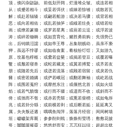
顶，倏闪杂鼯鼬。 前低划开阔，烂漫堆众皱。 或连若相
从；或蹙若相斗； 或妥若弭伏；或竦若惊雊； 或散若瓦
解；或赴若辐辏； 或翩若船游；或决若马骤； 或背若相
恶；或向若相佑； 或乱若抽笋；或嵲若炷灸； 或错若绘
画；或缭若篆籀； 或罗若星离；或蓊若云逗； 或浮若波
涛；或碎若锄耨； 或如贲育伦，赌胜勇前购； 先强势已
出，后钝嗔浢譳； 或如帝王尊，丛集朝贱幼， 虽亲不亵
狎，虽远不悖谬； 或如临食案，肴核纷饤饾； 又如游九
原，坟墓包椁柩； 或纍若盆甖；或揭若登豆； 或覆若曝
鳖；或颓若寝兽； 或蛇若藏龙；或翼若搏鹫； 或齐若友
朋；或随若先后； 或迸若流落；或顾若宿留； 或戾若仇
雠；或密若婚媾； 或俨若峨冠；或翻若舞袖； 或屹若战
阵；或围若蒐狩； 或靡然东注；或偃然北首； 或如火熺
焰；或若气饙馏； 或行而不辍；或遗而不收； 或斜而不
倚；或弛而不彀； 或赤若秃鬝；或熏若柴槱； 或如龟坼
兆；或若卦分繇； 或前横若剥；或后断若姤； 延延离又
属，夬夬叛还遘； 喁喁鱼闯萍，落落月经宿； 訚訚树墙
垣；巘巘架库厩； 参参削剑戟；焕焕衔莹琇； 敷敷花披
萼；闟闟屋摧霤； 悠悠舒而安；兀兀狂以狃； 超超出犹