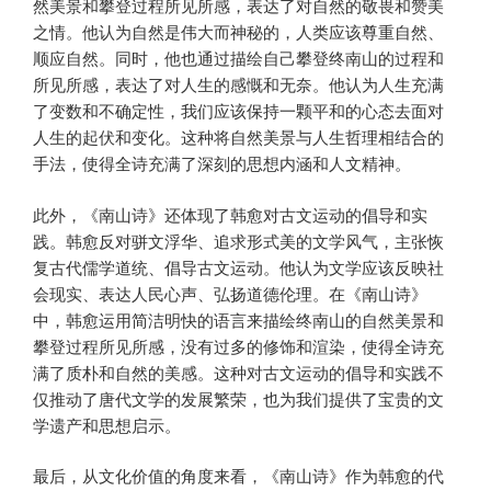
然美景和攀登过程所见所感，表达了对自然的敬畏和赞美
之情。他认为自然是伟大而神秘的，人类应该尊重自然、
顺应自然。同时，他也通过描绘自己攀登终南山的过程和
所见所感，表达了对人生的感慨和无奈。他认为人生充满
了变数和不确定性，我们应该保持一颗平和的心态去面对
人生的起伏和变化。这种将自然美景与人生哲理相结合的
手法，使得全诗充满了深刻的思想内涵和人文精神。
此外，《南山诗》还体现了韩愈对古文运动的倡导和实
践。韩愈反对骈文浮华、追求形式美的文学风气，主张恢
复古代儒学道统、倡导古文运动。他认为文学应该反映社
会现实、表达人民心声、弘扬道德伦理。在《南山诗》
中，韩愈运用简洁明快的语言来描绘终南山的自然美景和
攀登过程所见所感，没有过多的修饰和渲染，使得全诗充
满了质朴和自然的美感。这种对古文运动的倡导和实践不
仅推动了唐代文学的发展繁荣，也为我们提供了宝贵的文
学遗产和思想启示。
最后，从文化价值的角度来看，《南山诗》作为韩愈的代