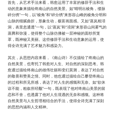
首先，从艺术手法来看，韩愈运用了丰富的修辞手法和生
动的意象来描绘终南山的自然美景。如“晴明出棱角，缕脉
碎分绣”一句，以“棱角”和“碎分绣”来形容山峰的棱角分明和
山脉的细腻曲折，形象生动，极富画面感。又如“蒸岚相澒
洞，表里忽通透”一句，以“蒸岚”和“澒洞”来形容山间雾气的
蒸腾和弥漫，使得整个山脉仿佛被一层神秘的面纱所笼
罩，既神秘又美丽。这些修辞手法和生动意象的运用，使
得全诗充满了艺术魅力和感染力。
其次，从思想内容来看，《南山诗》不仅描绘了终南山的
自然美景，也寄托了韩愈对人生、对自然的深刻思考。韩
愈通过描绘终南山的雄伟壮丽和变幻莫测，表达了对自然
的敬畏和赞美之情。同时，他也通过描绘自己攀登终南山
的过程和所见所感，表达了对人生的感慨和无奈。如“欲休
谅不能，粗叙所经觏”一句，既表现了他对终南山美景的留
恋和不舍，也透露了他对人生境遇的无奈和感慨。这种将
自然美景与人生哲理相结合的手法，使得全诗充满了深刻
的思想内涵和人文精神。