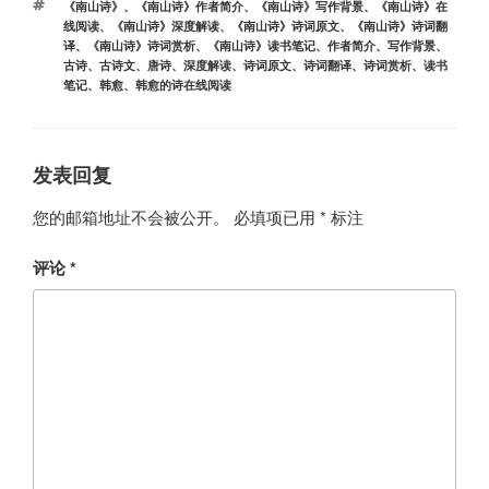
标
《南山诗》
、
《南山诗》作者简介
、
《南山诗》写作背景
、
《南山诗》在
签
线阅读
、
《南山诗》深度解读
、
《南山诗》诗词原文
、
《南山诗》诗词翻
译
、
《南山诗》诗词赏析
、
《南山诗》读书笔记
、
作者简介
、
写作背景
、
古诗
、
古诗文
、
唐诗
、
深度解读
、
诗词原文
、
诗词翻译
、
诗词赏析
、
读书
笔记
、
韩愈
、
韩愈的诗在线阅读
发表回复
您的邮箱地址不会被公开。
必填项已用
*
标注
评论
*