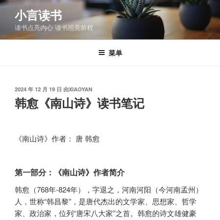
跳
小言读书
至
读书点亮内心 读书照亮前程
内
容
菜单
发
2024 年 12 月 19 日
由
XIAOYAN
布
韩愈《南山诗》读书笔记
于
《南山诗》作者： 唐 韩愈
第一部分：《南山诗》作者简介
韩愈（768年-824年），字退之，河南河阳（今河南孟州）
人，世称“韩昌黎”，是唐代杰出的文学家、思想家、哲学
家、政治家，位列“唐宋八大家”之首。韩愈的诗文雄健豪