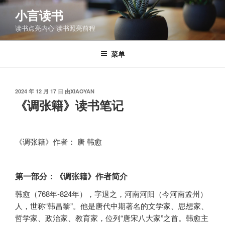
跳
小言读书
至
读书点亮内心 读书照亮前程
内
容
菜单
发
2024 年 12 月 17 日
由
XIAOYAN
布
《调张籍》读书笔记
于
《调张籍》作者： 唐 韩愈
第一部分：《调张籍》作者简介
韩愈（768年-824年），字退之，河南河阳（今河南孟州）
人，世称“韩昌黎”。他是唐代中期著名的文学家、思想家、
哲学家、政治家、教育家，位列“唐宋八大家”之首。韩愈主