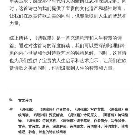
审美追求，感受那个时代诗人的豪情壮志和深刻见解。同
时，这首诗也为我们提供了宝贵的文化遗产和精神财富，
让我们在欣赏诗歌之美的同时，也能汲取到人生的智慧和
力量。
综上所述，《调张籍》是一首充满哲理和人生智慧的诗
篇。通过对这首诗的深度解读，我们可以更深刻地理解韩
愈的内心世界和他对诗歌艺术的独特见解。同时，这首诗
也为我们提供了宝贵的人生启示和艺术启示，让我们在欣
赏诗歌之美的同时，也能汲取到人生的智慧和力量。
分
古文诗词
类
标
《调张籍》
、
《调张籍》作者简介
、
《调张籍》写作背景
、
《调张籍》在
签
线阅读
、
《调张籍》深度解读
、
《调张籍》诗词原文
、
《调张籍》诗词翻
译
、
《调张籍》诗词赏析
、
《调张籍》读书笔记
、
作者简介
、
写作背景
、
古诗
、
古诗文
、
唐诗
、
深度解读
、
诗词原文
、
诗词翻译
、
诗词赏析
、
读书
笔记
、
韩愈
、
韩愈的诗在线阅读