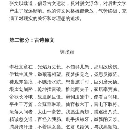
张文以载道，倡导古文运动，反对骈文浮华，对后世文学
产生了深远影响。他的诗文风格雄健豪放，气势磅礴，充
满了对现实的关怀和对理想的追求。
第二部分：古诗原文
                  调张籍 

李杜文章在，光焰万丈长。不知群儿愚，那用故谤伤。

伊我生其后，举颈遥相望。夜梦多见之，昼思反微茫。

徒观斧凿痕，不瞩治水航。想当施手时，巨刃磨天扬。

垠崖划崩豁，乾坤摆雷硠。惟此两夫子，家居率荒凉。

帝欲长吟哦，故遣起且僵。剪翎送笼中，使看百鸟翔。

平生千万篇，金薤垂琳琅。仙官敕六丁，雷电下取将。

流落人间者，太山一毫芒。我愿生两翅，捕逐出八荒。

精诚忽交通，百怪入我肠。刺手拔鲸牙，举瓢酌天浆。

腾身跨汗漫，不着织女襄。乞君飞霞佩，与我高颉颃。