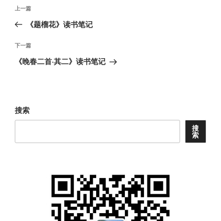
文
上
上一篇
章
一
《题榴花》读书笔记
导
篇
航
文
下
下一篇
章
一
《晚春二首·其二》读书笔记
篇
文
章
搜索
搜
索