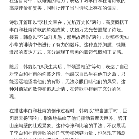
在这首诗中，以雄健的笔力，表达了对李白和杜甫诗歌的
高度评价和赞美，同时批评了当时诗坛上存在的偏见。
诗歌开篇即以“李杜文章在，光焰万丈长”两句，高度概括了
李白和杜甫诗歌的辉煌成就，犹如万丈光芒照耀了诗坛。
接着，韩愈以“不知群儿愚，那用故谤伤”两句，对那些无知
小辈的诽谤中伤进行了有力的驳斥。这种直抒胸臆、慷慨
激昂的表达方式，充分展现了韩愈的豪迈气概和正义感。
随后，韩愈以“伊我生其后，举颈遥相望”等句，表达了自己
对李白和杜甫的仰慕之情。他感叹自己生在他们之后，只
能远远地望着他们的背影，无法亲眼目睹他们的风采。这
种对前辈的敬仰和追思之情，在诗歌中得到了充分的体
现。
在描述李白和杜甫的创作过程时，韩愈以“想当施手时，巨
刃磨天扬”等句，形象地描绘了他们挥动着摩天巨斧、劈开
山崖峭壁的壮观景象。这种夸张和比喻的手法，不仅展现
了李白和杜甫诗歌的雄浑气势和磅礴力量，也体现了韩愈