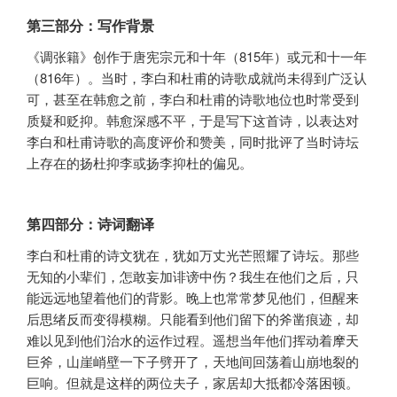
第三部分：写作背景
《调张籍》创作于唐宪宗元和十年（815年）或元和十一年
（816年）。当时，李白和杜甫的诗歌成就尚未得到广泛认
可，甚至在韩愈之前，李白和杜甫的诗歌地位也时常受到
质疑和贬抑。韩愈深感不平，于是写下这首诗，以表达对
李白和杜甫诗歌的高度评价和赞美，同时批评了当时诗坛
上存在的扬杜抑李或扬李抑杜的偏见。
第四部分：诗词翻译
李白和杜甫的诗文犹在，犹如万丈光芒照耀了诗坛。那些
无知的小辈们，怎敢妄加诽谤中伤？我生在他们之后，只
能远远地望着他们的背影。晚上也常常梦见他们，但醒来
后思绪反而变得模糊。只能看到他们留下的斧凿痕迹，却
难以见到他们治水的运作过程。遥想当年他们挥动着摩天
巨斧，山崖峭壁一下子劈开了，天地间回荡着山崩地裂的
巨响。但就是这样的两位夫子，家居却大抵都冷落困顿。