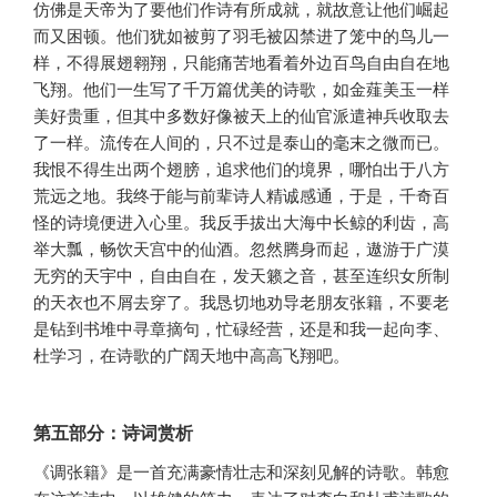
仿佛是天帝为了要他们作诗有所成就，就故意让他们崛起
而又困顿。他们犹如被剪了羽毛被囚禁进了笼中的鸟儿一
样，不得展翅翱翔，只能痛苦地看着外边百鸟自由自在地
飞翔。他们一生写了千万篇优美的诗歌，如金薤美玉一样
美好贵重，但其中多数好像被天上的仙官派遣神兵收取去
了一样。流传在人间的，只不过是泰山的毫末之微而已。
我恨不得生出两个翅膀，追求他们的境界，哪怕出于八方
荒远之地。我终于能与前辈诗人精诚感通，于是，千奇百
怪的诗境便进入心里。我反手拔出大海中长鲸的利齿，高
举大瓢，畅饮天宫中的仙酒。忽然腾身而起，遨游于广漠
无穷的天宇中，自由自在，发天籁之音，甚至连织女所制
的天衣也不屑去穿了。我恳切地劝导老朋友张籍，不要老
是钻到书堆中寻章摘句，忙碌经营，还是和我一起向李、
杜学习，在诗歌的广阔天地中高高飞翔吧。
第五部分：诗词赏析
《调张籍》是一首充满豪情壮志和深刻见解的诗歌。韩愈