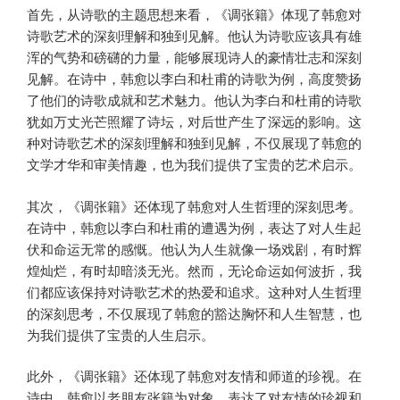
首先，从诗歌的主题思想来看，《调张籍》体现了韩愈对
诗歌艺术的深刻理解和独到见解。他认为诗歌应该具有雄
浑的气势和磅礴的力量，能够展现诗人的豪情壮志和深刻
见解。在诗中，韩愈以李白和杜甫的诗歌为例，高度赞扬
了他们的诗歌成就和艺术魅力。他认为李白和杜甫的诗歌
犹如万丈光芒照耀了诗坛，对后世产生了深远的影响。这
种对诗歌艺术的深刻理解和独到见解，不仅展现了韩愈的
文学才华和审美情趣，也为我们提供了宝贵的艺术启示。
其次，《调张籍》还体现了韩愈对人生哲理的深刻思考。
在诗中，韩愈以李白和杜甫的遭遇为例，表达了对人生起
伏和命运无常的感慨。他认为人生就像一场戏剧，有时辉
煌灿烂，有时却暗淡无光。然而，无论命运如何波折，我
们都应该保持对诗歌艺术的热爱和追求。这种对人生哲理
的深刻思考，不仅展现了韩愈的豁达胸怀和人生智慧，也
为我们提供了宝贵的人生启示。
此外，《调张籍》还体现了韩愈对友情和师道的珍视。在
诗中，韩愈以老朋友张籍为对象，表达了对友情的珍视和