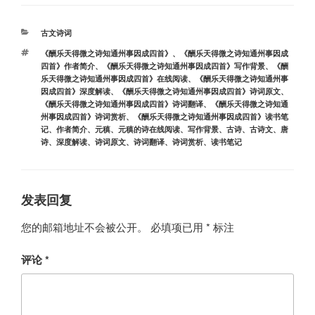
分
古文诗词
类
标
《酬乐天得微之诗知通州事因成四首》
、
《酬乐天得微之诗知通州事因成
签
四首》作者简介
、
《酬乐天得微之诗知通州事因成四首》写作背景
、
《酬
乐天得微之诗知通州事因成四首》在线阅读
、
《酬乐天得微之诗知通州事
因成四首》深度解读
、
《酬乐天得微之诗知通州事因成四首》诗词原文
、
《酬乐天得微之诗知通州事因成四首》诗词翻译
、
《酬乐天得微之诗知通
州事因成四首》诗词赏析
、
《酬乐天得微之诗知通州事因成四首》读书笔
记
、
作者简介
、
元稹
、
元稹的诗在线阅读
、
写作背景
、
古诗
、
古诗文
、
唐
诗
、
深度解读
、
诗词原文
、
诗词翻译
、
诗词赏析
、
读书笔记
发表回复
您的邮箱地址不会被公开。
必填项已用
*
标注
评论
*