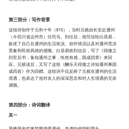
第三部分：写作背景
这组诗创作于元和十年（815），当时元稹由长安赴通州
（今四川省达州市）任司马。到任后，他写信给白居易，
叙述了自己在通州的生活状况、创作情况以及对通州荒凉
景象和民俗风情的感慨。白居易收到信后，写了《得微之
到官后书，备知通州之事，怅然有感，因成四章》来回
应。元稹读后，又写了这组《酬乐天得微之诗知通州事因
成四首》作为回赠。这组诗不仅反映了元稹在通州的生活
境遇，也表达了他对友人的深深思念和对人生境遇的无奈
感慨。
第四部分：诗词翻译
其一
茅檐屋舍竹篱笆围绕着通州，老虎怕偏蹄蛇两头。