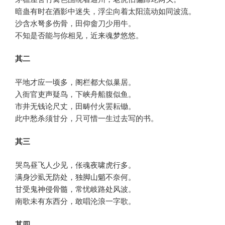
暗蛊有时在酒影中迷失，浮尘向着太阳流动如同波流。
沙含水弩多伤骨，田仰畬刀少用牛。
不知是否能与你相见，近来魂梦悠悠。
其二
平地才应一顷多，阁栏都大似巢居。
入衙官吏声疑鸟，下峡舟船腹似鱼。
市井无钱论尺丈，田畴付火罢耘锄。
此中愁杀须甘分，只可惜一生过去写的书。
其三
哭鸟昼飞人少见，伥魂夜啸虎行多。
满身沙虱无防处，独脚山魈不奈何。
甘受鬼神侵骨髓，常忧岐路处风波。
南歌未有东西分，敢唱沦浪一字歌。
其四