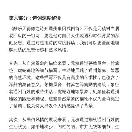
第六部分：诗词深度解读
《酬乐天得微之诗知通州事因成四首》不仅是元稹对白居
易回应的一组诗，更是他对自己人生境遇和时代背景的深
刻反思。通过对这组诗的深度解读，我们可以更全面地理
解元稹的思想情感和艺术风格。
首先，从自然景象的描绘来看，元稹通过茅檐屋舍、竹篱
笆、虎蛇遍地等细节描写，生动地展现了通州荒凉、险恶
的自然环境。这些描写不仅具有高度的艺术性，也蕴含了
深刻的象征意义。茅檐屋舍、竹篱笆等简陋的建筑，象征
着通州百姓的艰苦生活；虎蛇遍地等景象，则象征着通州
地区的险恶和神秘。这些自然景象的描绘不仅为全诗奠定
了基调，也为诗人抒发个人情感提供了背景。
其次，从民俗风情的展现来看，元稹通过描绘通州百姓的
生活状况，如平地稀少、阁栏简陋、市井无钱等细节，生