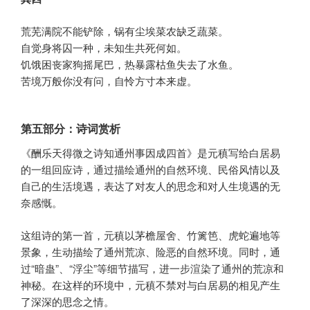
荒芜满院不能铲除，锅有尘埃菜农缺乏蔬菜。
自觉身将囚一种，未知生共死何如。
饥饿困丧家狗摇尾巴，热暴露枯鱼失去了水鱼。
苦境万般你没有问，自怜方寸本来虚。
第五部分：诗词赏析
《酬乐天得微之诗知通州事因成四首》是元稹写给白居易
的一组回应诗，通过描绘通州的自然环境、民俗风情以及
自己的生活境遇，表达了对友人的思念和对人生境遇的无
奈感慨。
这组诗的第一首，元稹以茅檐屋舍、竹篱笆、虎蛇遍地等
景象，生动描绘了通州荒凉、险恶的自然环境。同时，通
过“暗蛊”、“浮尘”等细节描写，进一步渲染了通州的荒凉和
神秘。在这样的环境中，元稹不禁对与白居易的相见产生
了深深的思念之情。