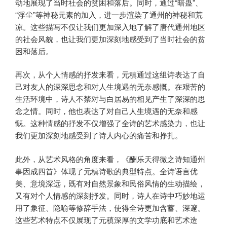
动地展现了当时社会的贫困和落后。同时，通过“暗蛊”、
“浮尘”等神秘元素的加入，进一步渲染了通州的神秘和荒
凉。这些描写不仅让我们更加深入地了解了唐代通州地区
的社会风貌，也让我们更加深刻地感受到了当时社会的贫
困和落后。
再次，从个人情感的抒发来看，元稹通过这组诗表达了自
己对友人的深深思念和对人生境遇的无奈感慨。在艰苦的
生活环境中，诗人不禁对与白居易的相见产生了深深的思
念之情。同时，他也表达了对自己人生境遇的无奈和感
慨。这种情感的抒发不仅增强了全诗的艺术感染力，也让
我们更加深刻地感受到了诗人内心的痛苦和挣扎。
此外，从艺术风格的角度来看，《酬乐天得微之诗知通州
事因成四首》体现了元稹诗歌的典型特点。全诗语言优
美、意境深远，既有对自然景象和民俗风情的生动描绘，
又有对个人情感的深刻抒发。同时，诗人在诗中巧妙地运
用了象征、隐喻等修辞手法，使得全诗更加含蓄、深邃。
这些艺术特点不仅展现了元稹深厚的文学功底和艺术造