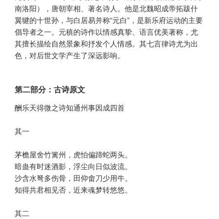
南洛阳），唐朝宰相、著名诗人。他是北魏昭成帝拓跋什
翼犍的十世孙，与白居易并称“元白”，是新乐府运动的主要
倡导者之一。元稹的诗作以情感真挚、语言优美著称，尤
其擅长描绘自然景象和抒发个人情感。其七言律诗尤为出
色，对后世文学产生了深远影响。
第二部分：古诗原文
酬乐天得微之诗知通州事因成四首 

其一

茅檐屋舍竹篱州，虎怕偏蹄蛇两头。

暗蛊有时迷酒影，浮尘向日似波流。

沙含水弩多伤骨，田仰畬刀少用牛。

知得共君相见否，近来魂梦转悠悠。

其二
