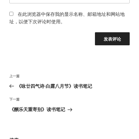
在此浏览器中保存我的显示名称、邮箱地址和网站地
址，以便下次评论时使用。
文
上
上一篇
章
一
《咏廿四气诗·白露八月节》读书笔记
导
篇
航
文
下
下一篇
章
一
《酬乐天重寄别》读书笔记
篇
文
章