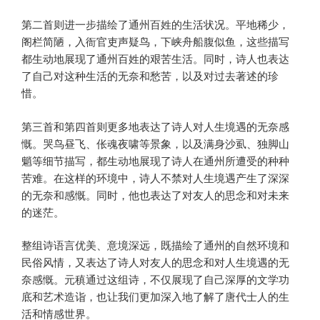
第二首则进一步描绘了通州百姓的生活状况。平地稀少，
阁栏简陋，入衙官吏声疑鸟，下峡舟船腹似鱼，这些描写
都生动地展现了通州百姓的艰苦生活。同时，诗人也表达
了自己对这种生活的无奈和愁苦，以及对过去著述的珍
惜。
第三首和第四首则更多地表达了诗人对人生境遇的无奈感
慨。哭鸟昼飞、伥魂夜啸等景象，以及满身沙虱、独脚山
魈等细节描写，都生动地展现了诗人在通州所遭受的种种
苦难。在这样的环境中，诗人不禁对人生境遇产生了深深
的无奈和感慨。同时，他也表达了对友人的思念和对未来
的迷茫。
整组诗语言优美、意境深远，既描绘了通州的自然环境和
民俗风情，又表达了诗人对友人的思念和对人生境遇的无
奈感慨。元稹通过这组诗，不仅展现了自己深厚的文学功
底和艺术造诣，也让我们更加深入地了解了唐代士人的生
活和情感世界。