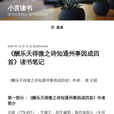
跳
小言读书
至
读书点亮内心 读书照亮前程
内
容
菜单
发
2024 年 12 月 16 日
由
XIAOYAN
布
《酬乐天得微之诗知通州事因成四
于
首》读书笔记
《酬乐天得微之诗知通州事因成四首》作者： 唐 元稹
第一部分：《酬乐天得微之诗知通州事因成四首》作者
简介
元稹（779-831），字微之，别字威明，唐代洛阳人（今河