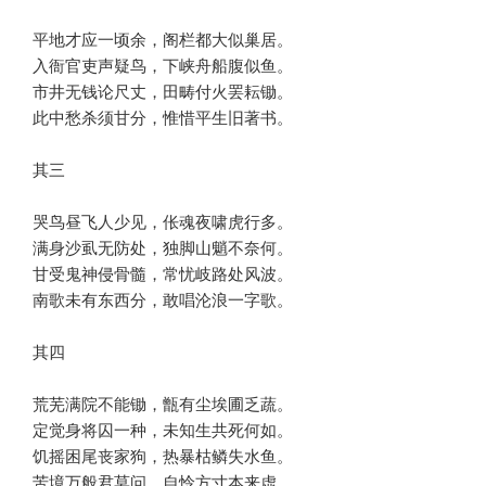
平地才应一顷余，阁栏都大似巢居。

入衙官吏声疑鸟，下峡舟船腹似鱼。

市井无钱论尺丈，田畴付火罢耘锄。

此中愁杀须甘分，惟惜平生旧著书。

其三

哭鸟昼飞人少见，伥魂夜啸虎行多。

满身沙虱无防处，独脚山魈不奈何。

甘受鬼神侵骨髓，常忧岐路处风波。

南歌未有东西分，敢唱沦浪一字歌。 

其四

荒芜满院不能锄，甑有尘埃圃乏蔬。

定觉身将囚一种，未知生共死何如。

饥摇困尾丧家狗，热暴枯鳞失水鱼。

苦境万般君莫问，自怜方寸本来虚。