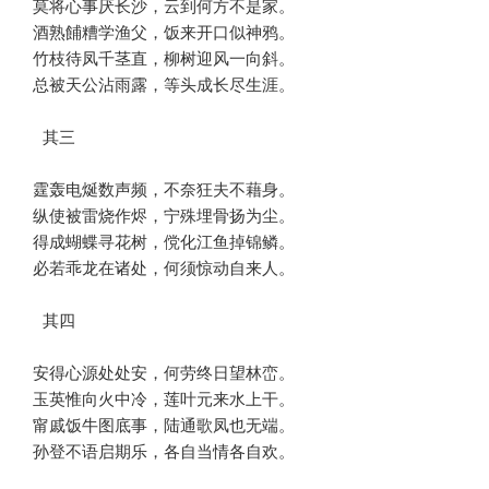
莫将心事厌长沙，云到何方不是家。

酒熟餔糟学渔父，饭来开口似神鸦。

竹枝待凤千茎直，柳树迎风一向斜。

总被天公沾雨露，等头成长尽生涯。

 其三 

霆轰电烻数声频，不奈狂夫不藉身。

纵使被雷烧作烬，宁殊埋骨扬为尘。

得成蝴蝶寻花树，傥化江鱼掉锦鳞。

必若乖龙在诸处，何须惊动自来人。

 其四 

安得心源处处安，何劳终日望林峦。

玉英惟向火中冷，莲叶元来水上干。

甯戚饭牛图底事，陆通歌凤也无端。

孙登不语启期乐，各自当情各自欢。
