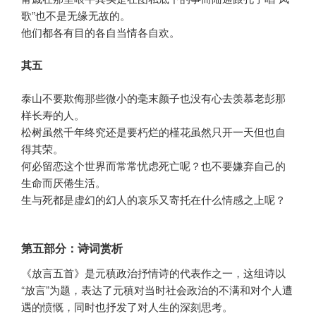
歌”也不是无缘无故的。
他们都各有目的各自当情各自欢。
其五
泰山不要欺侮那些微小的毫末颜子也没有心去羡慕老彭那
样长寿的人。
松树虽然千年终究还是要朽烂的槿花虽然只开一天但也自
得其荣。
何必留恋这个世界而常常忧虑死亡呢？也不要嫌弃自己的
生命而厌倦生活。
生与死都是虚幻的幻人的哀乐又寄托在什么情感之上呢？
第五部分：诗词赏析
《放言五首》是元稹政治抒情诗的代表作之一，这组诗以
“放言”为题，表达了元稹对当时社会政治的不满和对个人遭
遇的愤慨，同时也抒发了对人生的深刻思考。