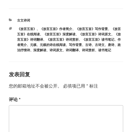
分
古文诗词
类
标
《放言五首》
、
《放言五首》作者简介
、
《放言五首》写作背景
、
《放言
签
五首》在线阅读
、
《放言五首》深度解读
、
《放言五首》诗词原文
、
《放
言五首》诗词翻译
、
《放言五首》诗词赏析
、
《放言五首》读书笔记
、
作
者简介
、
元稹
、
元稹的诗在线阅读
、
写作背景
、
古诗
、
古诗文
、
唐诗
、
政
治抒情诗
、
深度解读
、
诗词原文
、
诗词翻译
、
诗词赏析
、
读书笔记
发表回复
您的邮箱地址不会被公开。
必填项已用
*
标注
评论
*