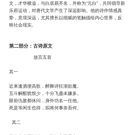
文，才华横溢，与白居易齐名，并称为“元白”，共同倡导新
乐府运动，对唐代文学产生了深远影响。他的诗作情感真
挚，意境深远，尤其擅长以细腻的笔触描绘内心世界，反
映社会现实。
第二部分：古诗原文
         放言五首 

其一 

近来逢酒便高歌，醉舞诗狂渐欲魔。

五斗解酲犹恨少，十分飞盏未嫌多。

眼前仇敌都休问，身外功名一任他。

死是等闲生也得，拟将何事奈吾何。

 其二 
