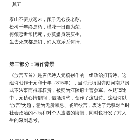
 其五 

泰山不要欺毫末，颜子无心羡老彭。

松树千年终是朽，槿花一日自为荣。

何须恋世常忧死，亦莫嫌身漫厌生。

生去死来都是幻，幻人哀乐系何情。
第三部分：写作背景
《放言五首》是唐代诗人元稹创作的一组政治抒情诗。这
组诗创作于元和十年（815年），当时元稹因弹劾河南尹房
式不法事而得罪权贵，被贬为江陵府士曹参军。在贬谪途
中，元稹心情郁闷，借酒消愁，创作了这组诗。这组诗以
“放言”为题，意为无所顾忌、畅所欲言，表达了元稹对当时
社会政治的不满和对个人遭遇的愤慨，同时也抒发了对人
生的深刻思考。