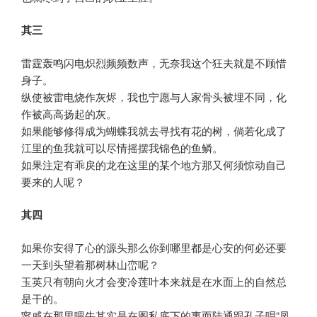
其三
雷霆轰鸣闪电炽烈频频数声，无奈我这个狂夫就是不顾惜
身子。
纵使被雷电烧作灰烬，我也宁愿与人家骨头被埋不同，化
作被高高扬起的灰。
如果能够修得成为蝴蝶我就去寻找有花的树，倘若化成了
江里的鱼我就可以尽情摇摆我锦色的鱼鳞。
如果注定有乖戾的龙在这里的某个地方那又何须惊动自己
要来的人呢？
其四
如果你安得了心的源头那么你到哪里都是心安的何必还要
一天到头望着那树林山峦呢？
玉英只有朝向火才会变冷莲叶本来就是在水面上的自然总
是干的。
甯戚在那里喂牛其实是在图私底下的事而陆通跟孔子唱“凤