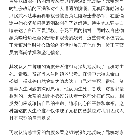
首先从政治抒情的角度来看这组诗深刻地反映了元稹对当
时社会政治的不满和对个人遭遇的愤慨。元稹因弹劾河南
尹房式不法事而得罪权贵被贬为江陵府士曹参军。在贬谪
途中他心情郁闷借酒消愁创作了这组诗。诗中他以狂夫自
喻表达了自己不畏强权、宁死不屈的精神；同时以自然物
象为喻暗喻社会的黑暗和权贵的残暴。这些诗句不仅表达
了元稹对当时社会政治的不满也展现了他作为一位正直官
员的高尚情操和坚定信念。
其次从人生哲理的角度来看这组诗深刻地反映了元稹对生
死、贵贱、贫富等人生问题的思考。在诗中元稹以泰山、
松树、槿花等自然物象为喻表达了自己对生死、贵贱、贫
富等人生问题的深刻思考。他认为生死、贵贱、贫富都是
相对的、无常的因此不必过分执着于这些外在的东西。相
反我们应该珍惜自己的生命、追求内心的平静和幸福。这
种豁达的人生态度不仅体现了元稹的智慧也对我们现代人
具有深刻的启示意义。
再次从情感世界的角度来看这组诗深刻地反映了元稹对家