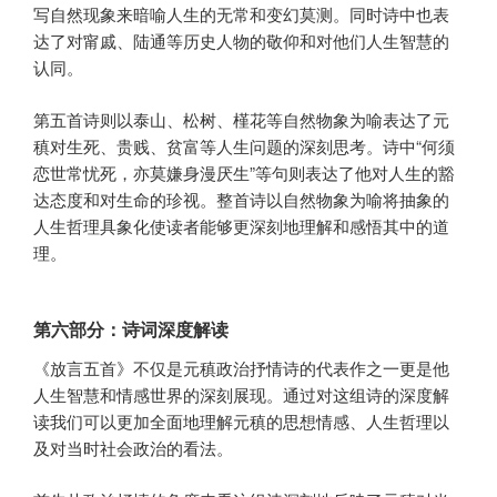
写自然现象来暗喻人生的无常和变幻莫测。同时诗中也表
达了对甯戚、陆通等历史人物的敬仰和对他们人生智慧的
认同。
第五首诗则以泰山、松树、槿花等自然物象为喻表达了元
稹对生死、贵贱、贫富等人生问题的深刻思考。诗中“何须
恋世常忧死，亦莫嫌身漫厌生”等句则表达了他对人生的豁
达态度和对生命的珍视。整首诗以自然物象为喻将抽象的
人生哲理具象化使读者能够更深刻地理解和感悟其中的道
理。
第六部分：诗词深度解读
《放言五首》不仅是元稹政治抒情诗的代表作之一更是他
人生智慧和情感世界的深刻展现。通过对这组诗的深度解
读我们可以更加全面地理解元稹的思想情感、人生哲理以
及对当时社会政治的看法。