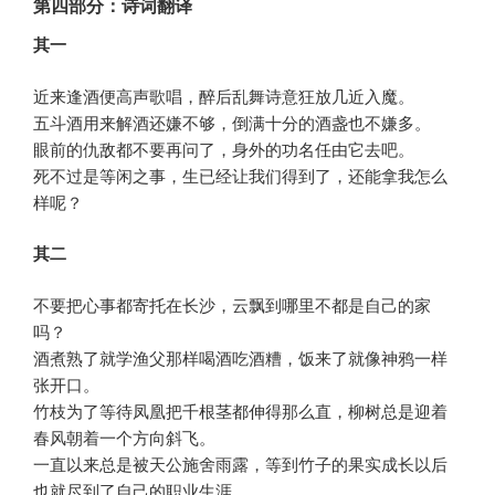
第四部分：诗词翻译
其一
近来逢酒便高声歌唱，醉后乱舞诗意狂放几近入魔。
五斗酒用来解酒还嫌不够，倒满十分的酒盏也不嫌多。
眼前的仇敌都不要再问了，身外的功名任由它去吧。
死不过是等闲之事，生已经让我们得到了，还能拿我怎么
样呢？
其二
不要把心事都寄托在长沙，云飘到哪里不都是自己的家
吗？
酒煮熟了就学渔父那样喝酒吃酒糟，饭来了就像神鸦一样
张开口。
竹枝为了等待凤凰把千根茎都伸得那么直，柳树总是迎着
春风朝着一个方向斜飞。
一直以来总是被天公施舍雨露，等到竹子的果实成长以后
也就尽到了自己的职业生涯。