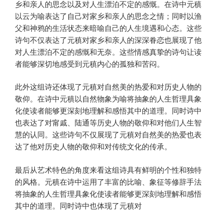
乡和亲人的思念以及对人生漂泊不定的感慨。在诗中元稹
以云为喻表达了自己对家乡和亲人的思念之情；同时以渔
父和神鸦的生活状态来暗喻自己的人生境遇和心态。这些
诗句不仅表达了元稹对家乡和亲人的深深眷恋也展现了他
对人生漂泊不定的感慨和无奈。这些情感真挚的诗句让读
者能够深切地感受到元稹内心的孤独和苦闷。
此外这组诗还体现了元稹对自然美的热爱和对历史人物的
敬仰。在诗中元稹以自然物象为喻将抽象的人生哲理具象
化使读者能够更深刻地理解和感悟其中的道理。同时诗中
也表达了对甯戚、陆通等历史人物的敬仰和对他们人生智
慧的认同。这些诗句不仅展现了元稹对自然美的热爱也表
达了他对历史人物的敬仰和对传统文化的传承。
最后从艺术特色的角度来看这组诗具有鲜明的个性和独特
的风格。元稹在诗中运用了丰富的比喻、象征等修辞手法
将抽象的人生哲理具象化使读者能够更深刻地理解和感悟
其中的道理。同时诗中也体现了元稹对