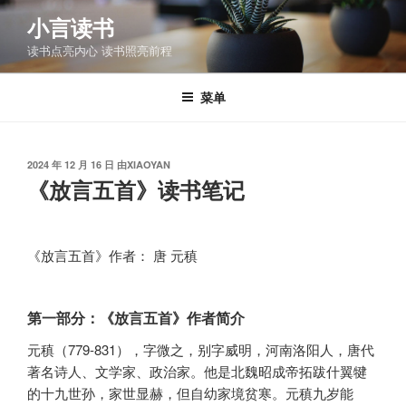
跳
小言读书
至
读书点亮内心 读书照亮前程
内
容
菜单
发
2024 年 12 月 16 日
由
XIAOYAN
布
《放言五首》读书笔记
于
《放言五首》作者： 唐 元稹
第一部分：《放言五首》作者简介
元稹（779-831），字微之，别字威明，河南洛阳人，唐代
著名诗人、文学家、政治家。他是北魏昭成帝拓跋什翼犍
的十九世孙，家世显赫，但自幼家境贫寒。元稹九岁能