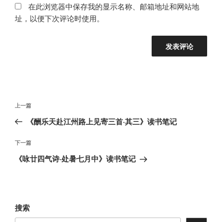
在此浏览器中保存我的显示名称、邮箱地址和网站地
址，以便下次评论时使用。
文
上
上一篇
章
一
《酬乐天赴江州路上见寄三首·其三》读书笔记
导
篇
航
文
下
下一篇
章
一
《咏廿四气诗·处暑七月中》读书笔记
篇
文
章
搜索