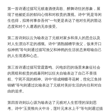
第一首诗通过描写元稹逢酒便高歌、醉舞诗狂的形象，展
现了他被贬后的郁闷心情和对权贵的蔑视。诗中“死是等闲
生也得，拟将何事奈吾何”一句更是表达了他对生死的豁达
态度和对个人遭遇的无奈接受。
第二首诗则以云为喻表达了元稹对家乡和亲人的思念以及
对人生漂泊不定的感慨。诗中“酒熟餔糟学渔父，饭来开口
似神鸦”等句则通过描写渔父和神鸦的生活状态来暗喻自己
的人生境遇和心态。
第三首诗通过描写雷霆轰鸣、闪电炽烈的场景来象征社会
的黑暗和权贵的残暴同时以狂夫自喻表达了自己不畏强
权、宁死不屈的精神。诗中“得成蝴蝶寻花树，傥化江鱼掉
锦鳞”等句则通过比喻表达了元稹对美好生活的向往和对自
由的追求。
第四首诗则以心源为喻表达了元稹对人生哲理的深刻思
考。诗中“玉英惟向火中冷，莲叶元来水上干”等句则通过描