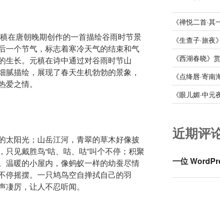
《禅悦二首·其
元稹在唐朝晚期创作的一首描绘谷雨时节景
《生查子·旅夜
后一个节气，标志着寒冷天气的结束和气
《西湖春晓》
的生长。元稹在诗中通过对谷雨时节山
细腻描绘，展现了春天生机勃勃的景象，
《点绛唇·寄南
热爱之情。
《眼儿媚·中元
近期评
的太阳光；山岳江河，青翠的草木好像披
，只见戴胜鸟“咕、咕、咕”叫个不停；积聚
一位 WordPr
。温暖的小屋内，像蚂蚁一样的幼蚕尽情
不停摇摆。一只鸠鸟空自掸拭自己的羽
声凄厉，让人不忍听闻。