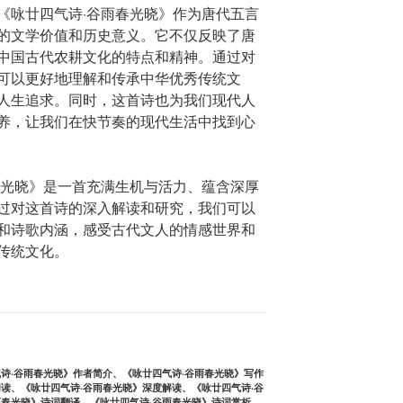
《咏廿四气诗·谷雨春光晓》作为唐代五言
的文学价值和历史意义。它不仅反映了唐
中国古代农耕文化的特点和精神。通过对
可以更好地理解和传承中华优秀传统文
人生追求。同时，这首诗也为我们现代人
养，让我们在快节奏的现代生活中找到心
春光晓》是一首充满生机与活力、蕴含深厚
过对这首诗的深入解读和研究，我们可以
和诗歌内涵，感受古代文人的情感世界和
传统文化。
诗·谷雨春光晓》作者简介
、
《咏廿四气诗·谷雨春光晓》写作
阅读
、
《咏廿四气诗·谷雨春光晓》深度解读
、
《咏廿四气诗·谷
雨春光晓》诗词翻译
、
《咏廿四气诗·谷雨春光晓》诗词赏析
、