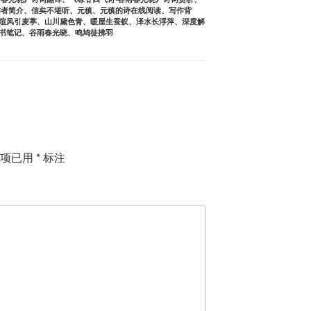
作者简介
、
信矣不堪听
、
元稹
、
元稹的诗在线阅读
、
写作背
喧风引麦葶
、
山川黛色青
、
暖屋生蚕蚁
、
泽水长浮萍
、
深度解
书笔记
、
谷雨春光晓
、
鸣鸠徒拂羽
填项已用
*
标注