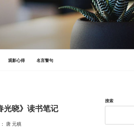
观影心得
名言警句
搜索
春光晓》读书笔记
： 唐 元稹