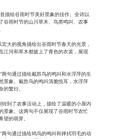
一首描绘谷雨时节美好景象的佳作。全诗以
了谷雨时节的山川草木、鸟类鸣叫、农事
。
”以宏大的视角描绘出谷雨时节春天的光景，
岳江河和草木都披上了青色的衣裳，展现
萍”两句通过描绘戴胜鸟的鸣叫和水浮萍的生
然景象。戴胜鸟的鸣叫清脆悦耳，水浮萍
命的繁衍。
句则转到了农事活动上，描绘了温暖的小屋内
的景象。这两句不仅展现了谷雨时节农忙
希望的萌芽。
听”两句通过描绘鸠鸟的鸣叫和掸拭羽毛的动