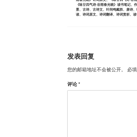
《咏廿四气诗·谷雨春光晓》读书笔记
、
景
、
古诗
、
古诗文
、
叶间鸣戴胜
、
唐诗
、
读
、
诗词原文
、
诗词翻译
、
诗词赏析
、
读
发表回复
您的邮箱地址不会被公开。
必
评论
*