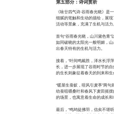
第五部分：诗词赏析
《咏廿四气诗·谷雨春光晓》是
细腻的笔触和生动的描绘，展现
活动等景象，充满了生机与活力
首句“谷雨春光晓，山川黛色青
如同破晓的太阳光一般明媚，山
出春天特有的生机与活力。
接着，“叶间鸣戴胜，泽水长浮
长，进一步展现了谷雨时节的自
的生长则象征着春天的到来和生
“暖屋生蚕蚁，喧风引麦葶”两
幼蚕咀嚼桑叶和春风下麦田摇摆
的场景，也寓意着生命的成长和
最后，“鸣鸠徒拂羽，信矣不堪