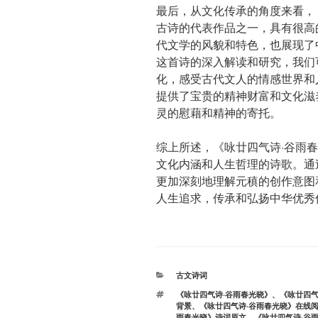
最后，从文化传承的角度来看，
古诗的代表作品之一，具有很高
代文学的风貌和特色，也展现了
这首诗的深入解读和研究，我们
化，感受古代文人的情感世界和
提供了宝贵的精神财富和文化滋
灵的慰藉和精神的寄托。
综上所述，《咏廿四气诗·谷雨
文化内涵和人生哲理的诗歌。通
更加深刻地理解元稹的创作意图
人生追求，传承和弘扬中华优秀
分
古文诗词
类
标
《咏廿四气诗·谷雨春光晓》
、
《咏廿四气
签
背景
、
《咏廿四气诗·谷雨春光晓》在线
雨春光晓》诗词原文
、
《咏廿四气诗·谷