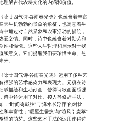
地理解古代农耕文化的内涵和价值。
《咏廿四气诗·谷雨春光晓》也蕴含着丰富
春天生机勃勃的景象的象征，也寓意着生
诗中通过对自然景象和农事活动的描绘，
热爱之情。同时，诗中也蕴含着对勤劳和
期许和憧憬。这些人生哲理和启示对于我
值和意义。它们提醒我们要珍惜生命、热
未来。
《咏廿四气诗·谷雨春光晓》运用了多种艺
有很强的艺术感染力和表现力。元稹在诗
细腻描绘和生动刻画，使得诗歌画面感强
，诗中还运用了对比、拟人等修辞手法，
，“叶间鸣戴胜”与“泽水长浮萍”的对比，
和丰富性；“暖屋生蚕蚁”与“喧风引麦葶”
希望的萌芽。这些艺术手法的运用使得诗