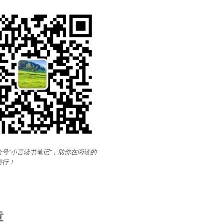
号“小言读书笔记”，助你在阅读的
前行
！
章