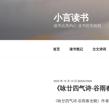
跳
至
小言读书
内
容
读书点亮内心 读书照亮前程
首页
读书笔记
古文诗词
发
2024 年 12 月 13 日
由
XIAOYAN
布
《咏廿四气诗·谷雨
于
《咏廿四气诗·谷雨春光晓》作者