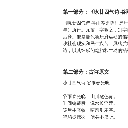
第一部分：《咏廿四气诗·谷
《咏廿四气诗·谷雨春光晓》是唐
年）所作。元稹，字微之，别字
后裔。他是唐代新乐府运动的倡
映社会现实和民生疾苦，风格质
诗，以其细腻的笔触和生动的描
第二部分：古诗原文
咏廿四气诗·谷雨春光晓
谷雨春光晓，山川黛色青。
叶间鸣戴胜，泽水长浮萍。
暖屋生蚕蚁，喧风引麦葶。
鸣鸠徒拂羽，信矣不堪听。