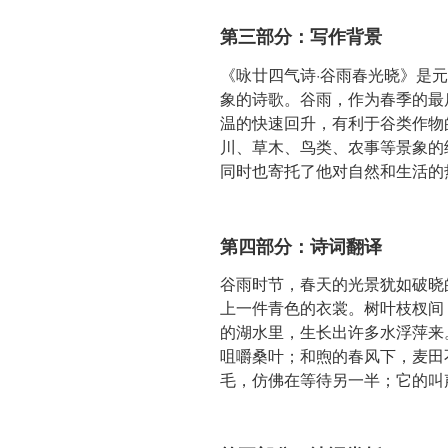
第三部分：写作背景
《咏廿四气诗·谷雨春光晓》是
象的诗歌。谷雨，作为春季的最
温的快速回升，有利于谷类作物
川、草木、鸟类、农事等景象的
同时也寄托了他对自然和生活的
第四部分：诗词翻译
谷雨时节，春天的光景犹如破晓
上一件青色的衣裳。树叶枝杈间
的湖水里，生长出许多水浮萍来
咀嚼桑叶；和煦的春风下，麦田
毛，仿佛在等待另一半；它的叫