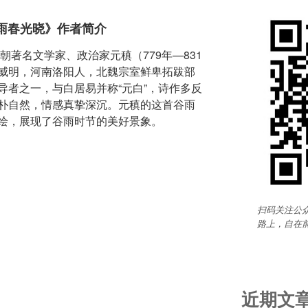
雨春光晓》作者简介
朝著名文学家、政治家元稹（779年—831
威明，河南洛阳人，北魏宗室鲜卑拓跋部
导者之一，与白居易并称“元白”，诗作多反
朴自然，情感真挚深沉。元稹的这首谷雨
绘，展现了谷雨时节的美好景象。
扫码关注公众
路上，自在
近期文