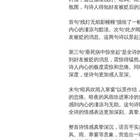
氛围，与诗人得知好友被贬后的
首句“残灯无焰影幢幢”描绘了
内心的凄凉与黯淡。次句“此夕
友被贬的消息。这两句诗以景起
第三句“垂死病中惊坐起”是全
到好友被贬的消息，震惊得猛然
诗人内心的极度震惊和悲痛。同
深度，使诗句更加感人至深。
末句“暗风吹雨入寒窗”以景作
的悲痛。暗夜的风雨吹进寒冷的
感到内心的凄凉与无助。这句诗
全诗的情感表达更加深刻、真挚
整首诗情感真挚深沉，语言平实
风、雨、寒窗等意象，营造出一