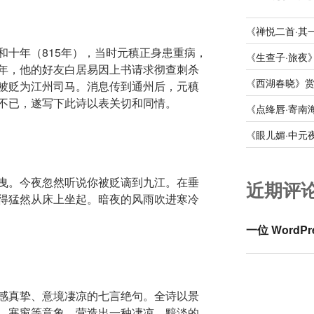
《禅悦二首·其
和十年（815年），当时元稹正身患重病，
《生查子·旅夜
年，他的好友白居易因上书请求彻查刺杀
《西湖春晓》
被贬为江州司马。消息传到通州后，元稹
不已，遂写下此诗以表关切和同情。
《点绛唇·寄南
《眼儿媚·中元
曳。今夜忽然听说你被贬谪到九江。在垂
近期评
得猛然从床上坐起。暗夜的风雨吹进寒冷
一位 WordPr
感真挚、意境凄凉的七言绝句。全诗以景
、寒窗等意象，营造出一种凄凉、黯淡的