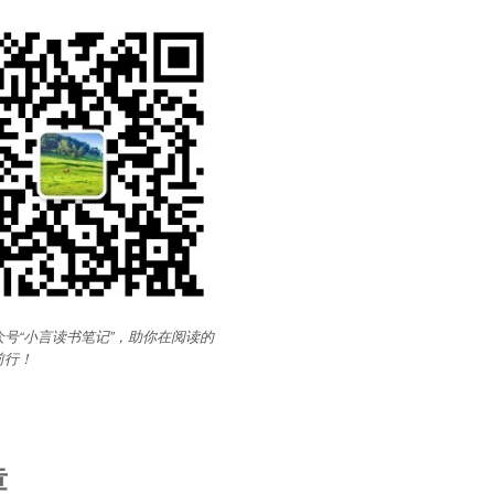
号“小言读书笔记”，助你在阅读的
前行
！
章