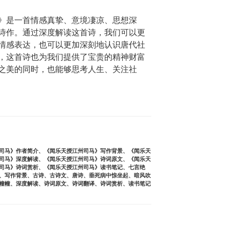
》是一首情感真挚、意境凄凉、思想深
诗作。通过深度解读这首诗，我们可以更
情感表达，也可以更加深刻地认识唐代社
，这首诗也为我们提供了宝贵的精神财富
之美的同时，也能够思考人生、关注社
司马》作者简介
、
《闻乐天授江州司马》写作背景
、
《闻乐天
司马》深度解读
、
《闻乐天授江州司马》诗词原文
、
《闻乐天
司马》诗词赏析
、
《闻乐天授江州司马》读书笔记
、
七言绝
、
写作背景
、
古诗
、
古诗文
、
唐诗
、
垂死病中惊坐起
、
暗风吹
幢幢
、
深度解读
、
诗词原文
、
诗词翻译
、
诗词赏析
、
读书笔记