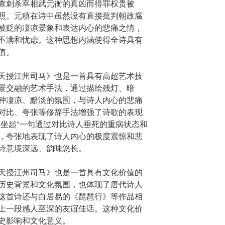
查刺杀宰相武元衡的真凶而得罪权贵被
照。元稹在诗中虽然没有直接批判朝政腐
被贬的凄凉景象和表达内心的悲痛之情，
不满和忧虑。这种思想内涵使得全诗具有
值。
天授江州司马》也是一首具有高超艺术技
景交融的艺术手法，通过描绘残灯、暗
种凄凉、黯淡的氛围，与诗人内心的悲痛
对比、夸张等修辞手法增强了诗歌的表现
惊坐起”一句通过对比诗人垂死的重病状态和
，夸张地表现了诗人内心的极度震惊和悲
诗意境深远、韵味悠长。
天授江州司马》也是一首具有文化价值的
历史背景和文化氛围，也体现了唐代诗人
这首诗还与白居易的《琵琶行》等作品相
上一段感人至深的友谊佳话。这种文化价
史影响和文化意义。