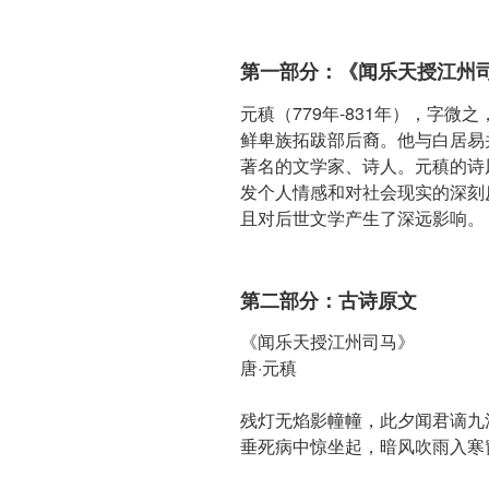
第一部分：《闻乐天授江州
元稹（779年-831年），字
鲜卑族拓跋部后裔。他与白居易
著名的文学家、诗人。元稹的诗
发个人情感和对社会现实的深刻
且对后世文学产生了深远影响。
第二部分：古诗原文
《闻乐天授江州司马》
唐·元稹
残灯无焰影幢幢，此夕闻君谪九
垂死病中惊坐起，暗风吹雨入寒