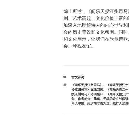
综上所述，《闻乐天授江州司马
刻、艺术高超、文化价值丰富的
加深入地理解诗人的内心世界和
会的历史背景和文化氛围。同时
和文化启示，让我们在欣赏诗歌
会、珍视友谊。
分
古文诗词
类
标
《闻乐天授江州司马》
、
《闻乐天授江州
签
授江州司马》在线阅读
、
《闻乐天授江州
授江州司马》诗词翻译
、
《闻乐天授江州
句
、
作者简介
、
元稹
、
元稹的诗在线阅读
雨入寒窗
、
此夕闻君谪九江
、
残灯无焰影