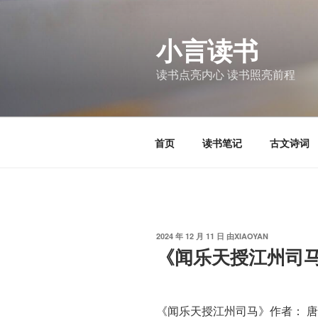
跳
至
小言读书
内
容
读书点亮内心 读书照亮前程
首页
读书笔记
古文诗词
发
2024 年 12 月 11 日
由
XIAOYAN
布
《闻乐天授江州司
于
《闻乐天授江州司马》作者： 唐