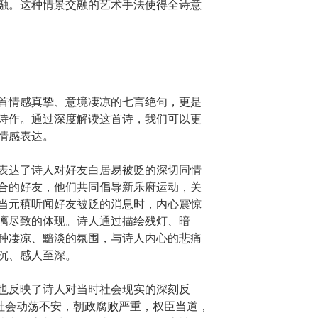
融。这种情景交融的艺术手法使得全诗意
首情感真挚、意境凄凉的七言绝句，更是
诗作。通过深度解读这首诗，我们可以更
情感表达。
表达了诗人对好友白居易被贬的深切同情
合的好友，他们共同倡导新乐府运动，关
当元稹听闻好友被贬的消息时，内心震惊
漓尽致的体现。诗人通过描绘残灯、暗
种凄凉、黯淡的氛围，与诗人内心的悲痛
沉、感人至深。
也反映了诗人对当时社会现实的深刻反
朝社会动荡不安，朝政腐败严重，权臣当道，