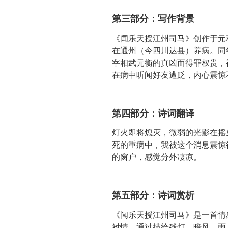
第三部分：写作背景
《闻乐天授江州司马》创作于元
在通州（今四川达县）养病。同
宰相武元衡的真凶而得罪权贵，
在病中听闻好友遭贬，内心震惊
第四部分：诗词翻译
灯火即将熄灭，微弱的光影在摇
死的重病中，我被这个消息震惊
的窗户，感觉分外凄凉。
第五部分：诗词赏析
《闻乐天授江州司马》是一首情
衬情，通过描绘残灯、暗风、雨