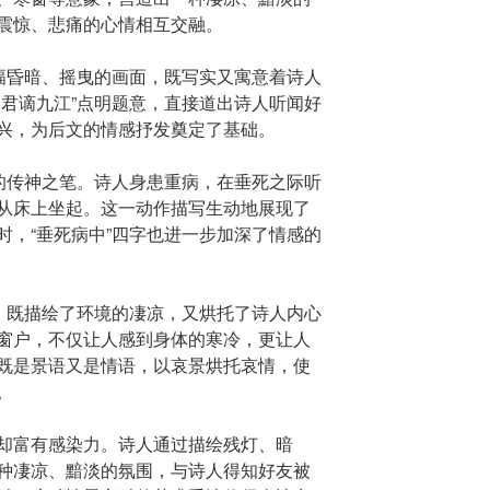
震惊、悲痛的心情相互交融。
一幅昏暗、摇曳的画面，既写实又寓意着诗人
闻君谪九江”点明题意，直接道出诗人听闻好
兴，为后文的情感抒发奠定了基础。
诗的传神之笔。诗人身患重病，在垂死之际听
从床上坐起。这一动作描写生动地展现了
时，“垂死病中”四字也进一步加深了情感的
结，既描绘了环境的凄凉，又烘托了诗人内心
窗户，不仅让人感到身体的寒冷，更让人
既是景语又是情语，以哀景烘托哀情，使
。
却富有感染力。诗人通过描绘残灯、暗
种凄凉、黯淡的氛围，与诗人得知好友被