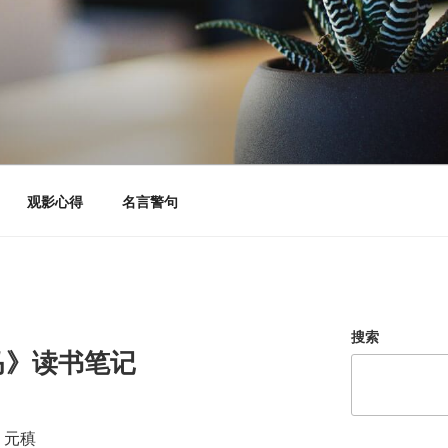
观影心得
名言警句
搜索
马》读书笔记
 元稹