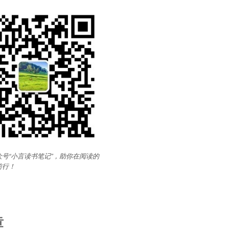
号“小言读书笔记”，助你在阅读的
前行
！
章