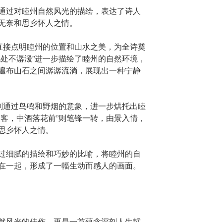
通过对睦州自然风光的描绘，表达了诗人
无奈和思乡怀人之情。
”直接点明睦州的位置和山水之美，为全诗奠
无处不潺湲”进一步描绘了睦州的自然环境，
遍布山石之间潺潺流淌，展现出一种宁静
”则通过鸟鸣和野烟的意象，进一步烘托出睦
陵客，中酒落花前”则笔锋一转，由景入情，
思乡怀人之情。
过细腻的描绘和巧妙的比喻，将睦州的自
在一起，形成了一幅生动而感人的画面。
然风光的佳作，更是一首蕴含深刻人生哲