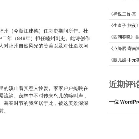
《禅悦二首·其
《生查子·旅夜
睦州（今浙江建德）任刺史期间所作。杜
《西湖春晓》
中二年（848年）担任睦州刺史。此诗创作
人对睦州自然风光的赞美以及对仕途坎坷
《点绛唇·寄南
《眼儿媚·中元
近期评
里的溪山着实惹人怜爱。家家户户掩映在
潺流淌。茂林中不时传来鸟儿的啼叫声，
一位 WordPr
。暮春时节的我客居于此，被这美景深深
前。