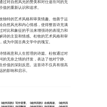
通过对自然风光的赞美和对仕途坎坷的无
价值的重新认识和追求。
牧独特的艺术风格和审美情趣。他善于运
绘自然风光和内心情感，使得整首诗充满
过对比和象征的手法来增强诗的表现力和
解诗的主旨和情感。杜牧的艺术风格和审
，成为中国古典文学中的瑰宝。
诗情画意和人生哲理的诗篇。杜牧通过对
坷的无奈之情的抒发，表达了他对宁静、
生价值的深刻反思。这首诗不仅具有很高
远的影响和启示。
《睦州四韵》写作背景
、
《睦州四韵》在线阅读
、
《睦州四
《睦州四韵》诗词翻译
、
《睦州四韵》诗词赏析
、
《睦州四