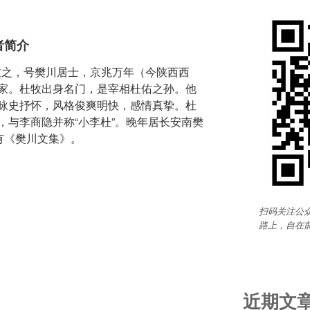
者简介
字牧之，号樊川居士，京兆万年（今陕西西
家。杜牧出身名门，是宰相杜佑之孙。他
咏史抒怀，风格俊爽明快，感情真挚。杜
，与李商隐并称“小李杜”。晚年居长安南樊
有《樊川文集》。
扫码关注公众
路上，自在
近期文