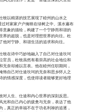
杜牧以精湛的技艺展现了睦州的山水之
，通过对家家户户掩映在绿树之中、溪水遍布
等意象的描绘，构建了一个宁静而和谐的
世界的超脱，也是对理想世界的向往。杜
了他对宁静、和谐生活的追求和向往。
杜牧在诗中巧妙地融入了自己对仕途坎坷
位官员，杜牧虽然有着崇高的社会地位和
和无奈却难以言表。他在睦州任职期间，
掩饰自己对仕途坎坷的无奈和思乡怀人之
诗的情感深度，也使得读者能够更好地理
牧对人生、仕途和内心世界的深刻反思。
风光和自己内心的疲惫与无奈，表达了他
为，真正的幸福不在于功名利禄的追逐，