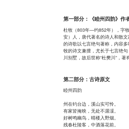
第一部分：《睦州四韵》作
杜牧（803年—约852年），
安）人，唐代著名的诗人和散文
的诗歌以七言绝句著称，内容多
牧的诗文兼擅，尤长于七言绝句
川别墅，故后世称“杜樊川”，著
第二部分：古诗原文
睦州四韵
州在钓台边，溪山实可怜。
有家皆掩映，无处不潺湲。
好树鸣幽鸟，晴楼入野烟。
残春杜陵客，中酒落花前。