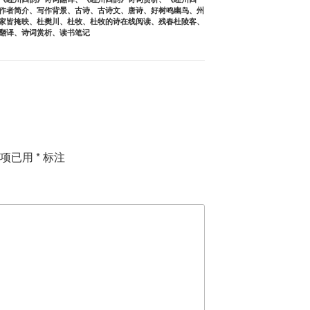
作者简介
、
写作背景
、
古诗
、
古诗文
、
唐诗
、
好树鸣幽鸟
、
州
家皆掩映
、
杜樊川
、
杜牧
、
杜牧的诗在线阅读
、
残春杜陵客
、
翻译
、
诗词赏析
、
读书笔记
填项已用
*
标注