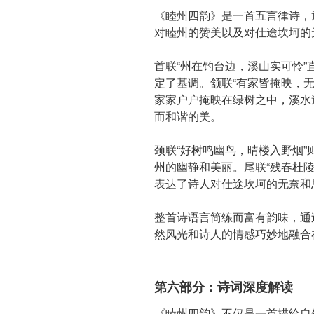
《睦州四韵》是一首五言律诗，
对睦州的赞美以及对仕途坎坷的
首联“州在钓台边，溪山实可怜
定了基调。颔联“有家皆掩映，
家家户户掩映在绿树之中，溪水
而和谐的美。
颈联“好树鸣幽鸟，晴楼入野烟
州的幽静和美丽。尾联“残春杜
表达了诗人对仕途坎坷的无奈和
整首诗语言简练而富有韵味，通
然风光和诗人的情感巧妙地融合
第六部分：诗词深度解读
《睦州四韵》不仅是一首描绘自