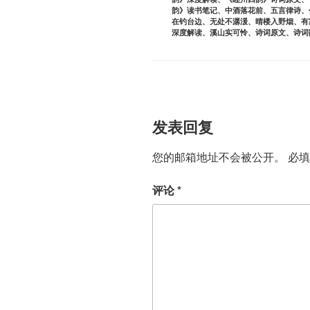
韵》读书笔记
、
中酒落花前
、
五言律诗
、
在钓台边
、
无处不潺湲
、
晴楼入野烟
、
有
深度解读
、
溪山实可怜
、
诗词原文
、
诗词
发表回复
您的邮箱地址不会被公开。
必
评论
*