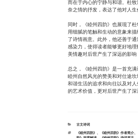
而在于内心的宁静与和谐。杜牧
奈之情的抒发，表达了他对人生
同时，《睦州四韵》也展现了杜
用细腻的笔触和生动的意象来描
了诗情画意。此外，他还善于通
感染力，使得读者能够更好地理
美情趣对后世产生了深远的影响
总之，《睦州四韵》是一首充满
睦州自然风光的赞美和对仕途坎
和谐生活的追求和向往以及对人
的艺术价值，更对后世产生了深
分
古文诗词
类
标
《睦州四韵》
、
《睦州四韵》作者简介
、
签
韵》深度解读
、
《睦州四韵》诗词原文
、