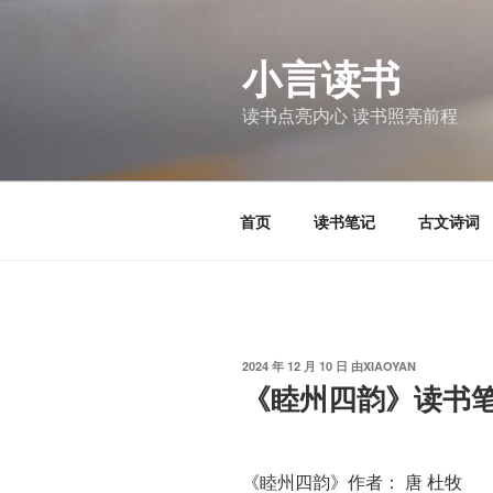
跳
至
小言读书
内
容
读书点亮内心 读书照亮前程
首页
读书笔记
古文诗词
发
2024 年 12 月 10 日
由
XIAOYAN
布
《睦州四韵》读书
于
《睦州四韵》作者： 唐 杜牧