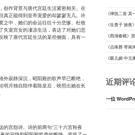
，创作背景与唐代宫廷生活紧密相关。在
《禅悦二首·其
但真正能得到皇帝宠爱的却寥寥无几。许
寞之中，她们的命运往往十分悲惨。杜牧
《生查子·旅夜
了失宠宫女的凄凉生活，表达了对她们悲
《西湖春晓》
反映了唐代宫廷生活的某些侧面，具有一
《点绛唇·寄南
《眼儿媚·中元
格外寂静深沉，昭阳殿的歌声早已断绝，
近期评
轮明月独自陪伴着陈皇后，映照出她在长
。
一位 WordPr
远的宫怨诗。诗的前两句“三十六宫秋夜
秋夜的寂静和昭阳殿歌声的断绝，营造了一