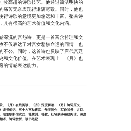
杜牧高超的诗歌技艺。他通过简洁明快的
的痛苦无奈表现得淋漓尽致。同时，他也
使得诗歌的意境更加悠远和丰富。整首诗
，具有很高的艺术价值和文化内涵。
感深沉的宫怨诗，更是一首富含哲理和文
牧不仅表达了对宫女悲惨命运的同情，也
的不公。同时，这首诗也反映了唐代宫廷
史和文化价值。在艺术表现上，《月》也
邃的情感表达能力。
景
、
《月》在线阅读
、
《月》深度解读
、
《月》诗词原文
、
》读书笔记
、
三十六宫秋夜深
、
作者简介
、
写作背景
、
古诗
、
、
昭阳歌断信沈沈
、
杜樊川
、
杜牧
、
杜牧的诗在线阅读
、
深度
翻译
、
诗词赏析
、
读书笔记