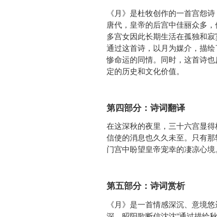
《月》是杜牧创作的一首宫怨诗
唐代，皇帝的后宫中佳丽众多，
多宫女因此长期生活在孤独和寂
通过这首诗，以月为媒介，描绘
惨命运的同情。同时，这首诗也
定的历史和文化价值。
第四部分：诗词翻译
在这深秋的夜里，三十六宫显得
信使的消息也久久未至。只有那
门宫中盼望皇帝宠幸的凄凉心境
第五部分：诗词赏析
《月》是一首情感深沉、意境悠
深，昭阳歌断信沈沈”通过描绘