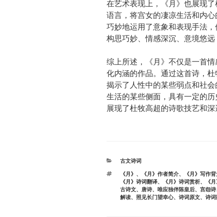
在艺术表现上，《月》也展现了
语言，将宫女的凄凉生活和内心
巧妙地运用了意象和表现手法，
构思巧妙、情感深沉、意境悠远
综上所述，《月》不仅是一首情
化内涵的作品。通过这首诗，杜
揭示了人性中的某些弱点和社会
生活的某些侧面，具有一定的历
展现了杜牧高超的诗歌技艺和深
分
古文诗词
类
标
《月》
、
《月》作者简介
、
《月》写作背
签
《月》诗词翻译
、
《月》诗词赏析
、
《月
古诗文
、
唐诗
、
唯应独伴陈皇后
、
宫怨诗
解读
、
照见长门望幸心
、
诗词原文
、
诗词