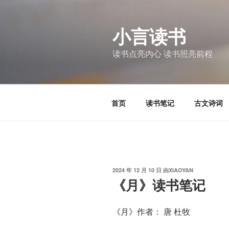
跳
至
小言读书
内
容
读书点亮内心 读书照亮前程
首页
读书笔记
古文诗词
发
2024 年 12 月 10 日
由
XIAOYAN
布
《月》读书笔记
于
《月》作者： 唐 杜牧