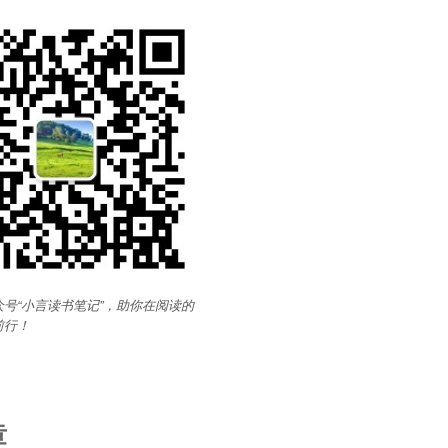
号“小言读书笔记”，助你在阅读的
前行
！
章