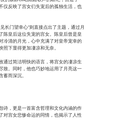
不仅反映了宫女们失宠后的孤独生活，也
照见长门望幸心”则直接点出了主题，通过月
了陈皇后这位失宠的宫女。陈皇后曾是皇
对冷清的月光，心中充满了对皇帝宠幸的
映照下显得更加凄凉和无奈。
牧通过简洁明快的语言，将宫女的凄凉生
尽致。同时，他也巧妙地运用了月亮这一
含蓄而深沉。
怨诗，更是一首富含哲理和文化内涵的作
了对宫女悲惨命运的同情，也揭示了人性