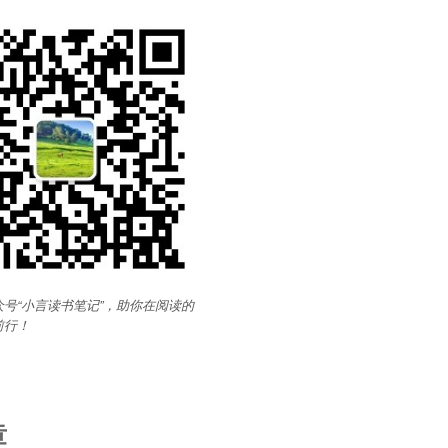
号“小言读书笔记”，助你在阅读的
前行
！
章