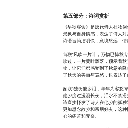
第五部分：诗词赏析
《早秋客舍》是唐代诗人杜牧创
景象与自身情感，表达了诗人对
诗语言简洁明快，意境悠远，情
首联“风吹一片叶，万物已惊秋
吹过，一片黄叶飘落，预示着秋
物，让它们都感受到了秋意的降
了秋天的美丽与哀愁，也表达了
颔联“独夜他乡泪，年年为客愁
他乡度过漫漫长夜，泪水不禁滑
诗直接抒发了诗人在他乡的孤独
更加思念故乡和亲朋好友，这种
心的痛苦和无奈。