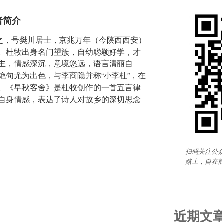
者简介
字牧之，号樊川居士，京兆万年（今陕西西安）
。杜牧出身名门望族，自幼聪颖好学，才
主，情感深沉，意境悠远，语言清丽自
绝句尤为出色，与李商隐并称“小李杜”，在
。《早秋客舍》是杜牧创作的一首五言律
自身情感，表达了诗人对故乡的深切思念
扫码关注公众
路上，自在
近期文