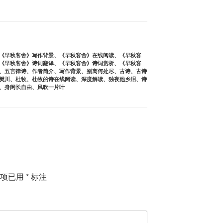
《早秋客舍》写作背景
、
《早秋客舍》在线阅读
、
《早秋客
《早秋客舍》诗词翻译
、
《早秋客舍》诗词赏析
、
《早秋客
、
五言律诗
、
作者简介
、
写作背景
、
别离何处尽
、
古诗
、
古诗
樊川
、
杜牧
、
杜牧的诗在线阅读
、
深度解读
、
独夜他乡泪
、
诗
、
身闲长自由
、
风吹一片叶
填项已用
*
标注