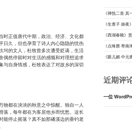
《禅悦二首·其
《生查子·旅夜
《西湖春晓》
当时正值唐代中期，政治、经济、文化都
平日久，但也孕育了诗人内心隐隐的忧伤
《点绛唇·寄南
坎坷的文人，杜牧曾多次遭受贬谪，生活
《眼儿媚·中元
舍偶然停留时对生活的感慨和对理想追求
象与自身情感，杜牧表达了对故乡的深切
近期评
一位 WordPr
万物都在泱泱的秋意之中惊醒。独自一人
滑落，每年都在为客居他乡而忧愁。这长
时能停止摇落？真不如那磻溪边的垂钓老
。