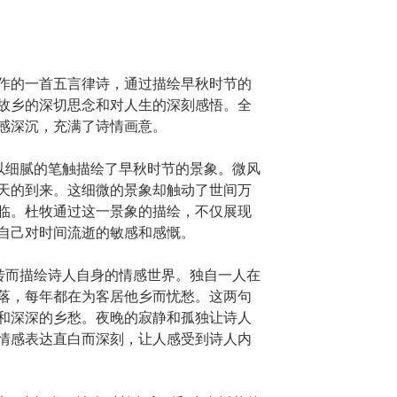
作的一首五言律诗，通过描绘早秋时节的
故乡的深切思念和对人生的深刻感悟。全
感深沉，充满了诗情画意。
”以细腻的笔触描绘了早秋时节的景象。微风
天的到来。这细微的景象却触动了世间万
临。杜牧通过这一景象的描绘，不仅展现
自己对时间流逝的敏感和感慨。
”转而描绘诗人自身的情感世界。独自一人在
落，每年都在为客居他乡而忧愁。这两句
和深深的乡愁。夜晚的寂静和孤独让诗人
情感表达直白而深刻，让人感受到诗人内