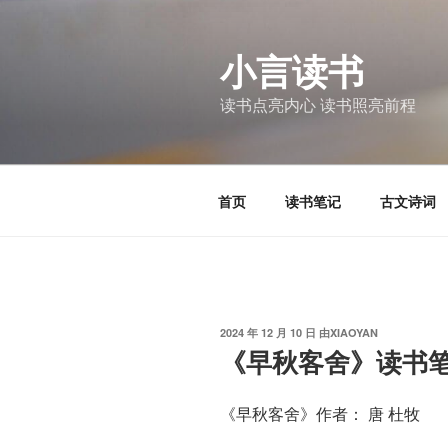
跳
至
小言读书
内
容
读书点亮内心 读书照亮前程
首页
读书笔记
古文诗词
发
2024 年 12 月 10 日
由
XIAOYAN
布
《早秋客舍》读书
于
《早秋客舍》作者： 唐 杜牧