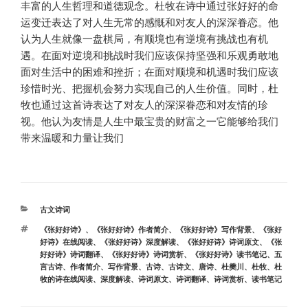
丰富的人生哲理和道德观念。杜牧在诗中通过张好好的命
运变迁表达了对人生无常的感慨和对友人的深深眷恋。他
认为人生就像一盘棋局，有顺境也有逆境有挑战也有机
遇。在面对逆境和挑战时我们应该保持坚强和乐观勇敢地
面对生活中的困难和挫折；在面对顺境和机遇时我们应该
珍惜时光、把握机会努力实现自己的人生价值。同时，杜
牧也通过这首诗表达了对友人的深深眷恋和对友情的珍
视。他认为友情是人生中最宝贵的财富之一它能够给我们
带来温暖和力量让我们
分
古文诗词
类
标
《张好好诗》
、
《张好好诗》作者简介
、
《张好好诗》写作背景
、
《张好
签
好诗》在线阅读
、
《张好好诗》深度解读
、
《张好好诗》诗词原文
、
《张
好好诗》诗词翻译
、
《张好好诗》诗词赏析
、
《张好好诗》读书笔记
、
五
言古诗
、
作者简介
、
写作背景
、
古诗
、
古诗文
、
唐诗
、
杜樊川
、
杜牧
、
杜
牧的诗在线阅读
、
深度解读
、
诗词原文
、
诗词翻译
、
诗词赏析
、
读书笔记