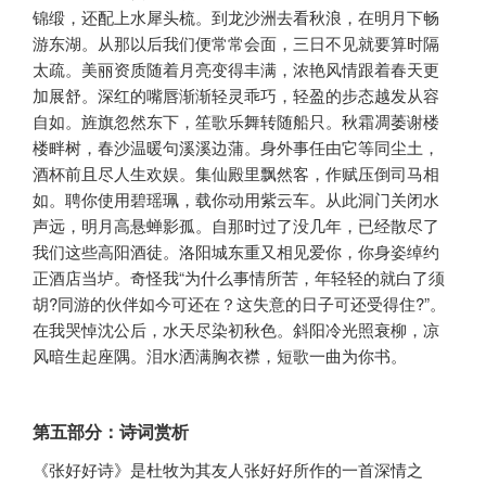
锦缎，还配上水犀头梳。到龙沙洲去看秋浪，在明月下畅
游东湖。从那以后我们便常常会面，三日不见就要算时隔
太疏。美丽资质随着月亮变得丰满，浓艳风情跟着春天更
加展舒。深红的嘴唇渐渐轻灵乖巧，轻盈的步态越发从容
自如。旌旗忽然东下，笙歌乐舞转随船只。秋霜凋萎谢楼
楼畔树，春沙温暖句溪溪边蒲。身外事任由它等同尘土，
酒杯前且尽人生欢娱。集仙殿里飘然客，作赋压倒司马相
如。聘你使用碧瑶珮，载你动用紫云车。从此洞门关闭水
声远，明月高悬蝉影孤。自那时过了没几年，已经散尽了
我们这些高阳酒徒。洛阳城东重又相见爱你，你身姿绰约
正酒店当垆。奇怪我“为什么事情所苦，年轻轻的就白了须
胡?同游的伙伴如今可还在？这失意的日子可还受得住?”。
在我哭悼沈公后，水天尽染初秋色。斜阳冷光照衰柳，凉
风暗生起座隅。泪水洒满胸衣襟，短歌一曲为你书。
第五部分：诗词赏析
《张好好诗》是杜牧为其友人张好好所作的一首深情之