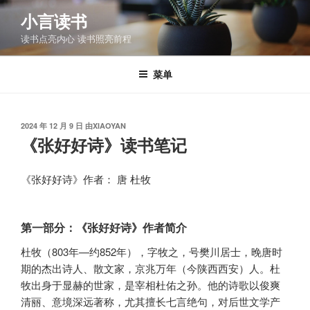
跳
小言读书
至
读书点亮内心 读书照亮前程
内
容
菜单
发
2024 年 12 月 9 日
由
XIAOYAN
布
《张好好诗》读书笔记
于
《张好好诗》作者： 唐 杜牧
第一部分：《张好好诗》作者简介
杜牧（803年—约852年），字牧之，号樊川居士，晚唐时
期的杰出诗人、散文家，京兆万年（今陕西西安）人。杜
牧出身于显赫的世家，是宰相杜佑之孙。他的诗歌以俊爽
清丽、意境深远著称，尤其擅长七言绝句，对后世文学产