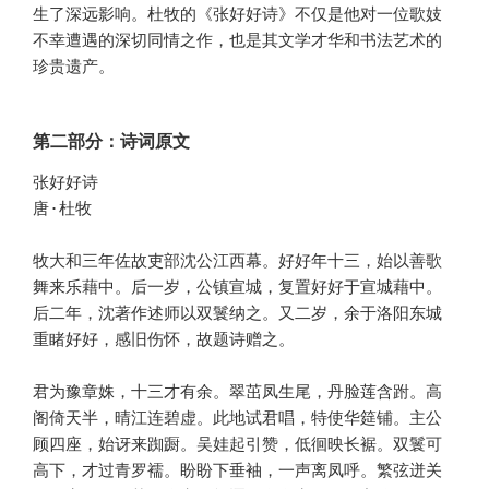
生了深远影响。杜牧的《张好好诗》不仅是他对一位歌妓
不幸遭遇的深切同情之作，也是其文学才华和书法艺术的
珍贵遗产。
第二部分：诗词原文
张好好诗

唐·杜牧

牧大和三年佐故吏部沈公江西幕。好好年十三，始以善歌
舞来乐藉中。后一岁，公镇宣城，复置好好于宣城藉中。
后二年，沈著作述师以双鬟纳之。又二岁，余于洛阳东城
重睹好好，感旧伤怀，故题诗赠之。 

君为豫章姝，十三才有余。翠茁凤生尾，丹脸莲含跗。高
阁倚天半，晴江连碧虚。此地试君唱，特使华筵铺。主公
顾四座，始讶来踟蹰。吴娃起引赞，低徊映长裾。双鬟可
高下，才过青罗襦。盼盼下垂袖，一声离凤呼。繁弦迸关