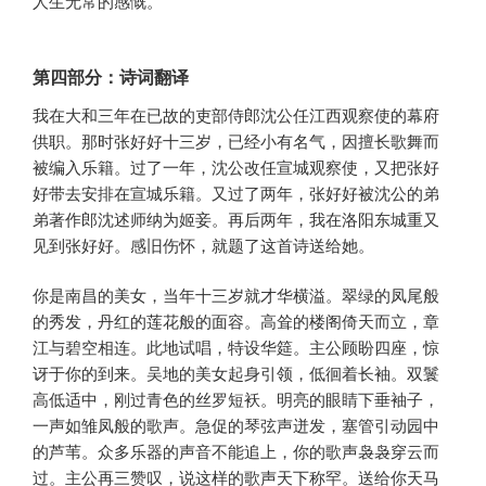
人生无常的感慨。
第四部分：诗词翻译
我在大和三年在已故的吏部侍郎沈公任江西观察使的幕府
供职。那时张好好十三岁，已经小有名气，因擅长歌舞而
被编入乐籍。过了一年，沈公改任宣城观察使，又把张好
好带去安排在宣城乐籍。又过了两年，张好好被沈公的弟
弟著作郎沈述师纳为姬妾。再后两年，我在洛阳东城重又
见到张好好。感旧伤怀，就题了这首诗送给她。
你是南昌的美女，当年十三岁就才华横溢。翠绿的凤尾般
的秀发，丹红的莲花般的面容。高耸的楼阁倚天而立，章
江与碧空相连。此地试唱，特设华筵。主公顾盼四座，惊
讶于你的到来。吴地的美女起身引领，低徊着长袖。双鬟
高低适中，刚过青色的丝罗短袄。明亮的眼睛下垂袖子，
一声如雏凤般的歌声。急促的琴弦声迸发，塞管引动园中
的芦苇。众多乐器的声音不能追上，你的歌声袅袅穿云而
过。主公再三赞叹，说这样的歌声天下称罕。送给你天马