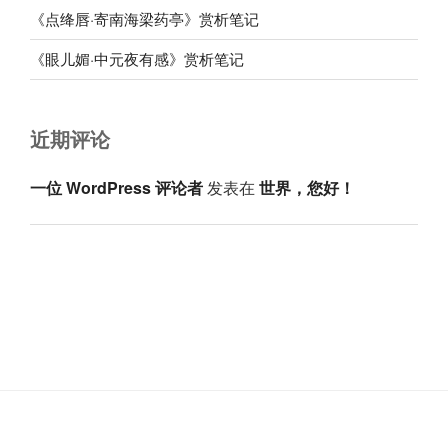
《点绛唇·寄南海梁药亭》赏析笔记
《眼儿媚·中元夜有感》赏析笔记
近期评论
一位 WordPress 评论者
发表在
世界，您好！