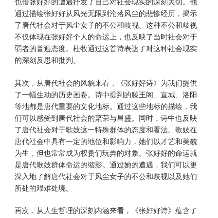
也借张好好的遭遇抒发了自己对社会现实的深刻关切。他
通过描绘张好好从风光无限到沦落风尘的悲惨经历，揭示
了唐代社会对于风尘女子的不公和歧视。这种不公和歧视
不仅体现在张好好个人的命运上，也反映了当时社会对于
弱者的普遍态度。杜牧通过这首诗表达了对这种社会现实
的深刻反思和批判。
其次，从唐代社会的风貌来看，《张好好诗》为我们提供
了一幅生动的历史画卷。诗中提到的滕王阁、宣城、洛阳
等地都是唐代重要的文化地标。通过这些地标的描绘，我
们可以感受到唐代社会的繁荣与昌盛。同时，诗中也反映
了唐代社会对于歌妓这一特殊群体的态度和看法。歌妓在
唐代社会中具有一定的地位和影响力，她们以才艺和美貌
为生，但也常常成为权贵们玩弄的对象。张好好的命运就
是唐代歌妓群体命运的缩影。通过她的遭遇，我们可以更
深入地了解唐代社会对于风尘女子的不公和歧视以及她们
所处的艰难处境。
再次，从人生哲理的深刻内涵来看，《张好好诗》蕴含了