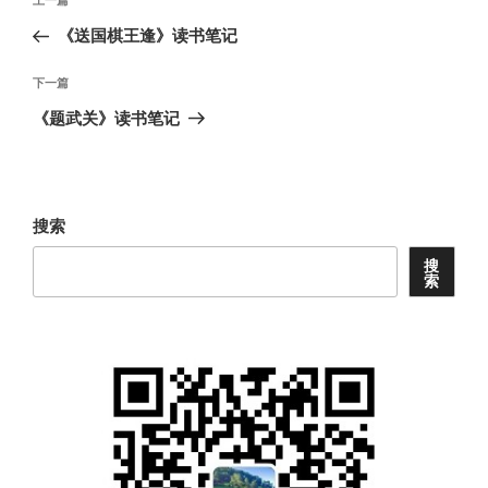
上
章
一
《送国棋王逢》读书笔记
导
篇
航
文
下
下一篇
章
一
《题武关》读书笔记
篇
文
章
搜索
搜
索