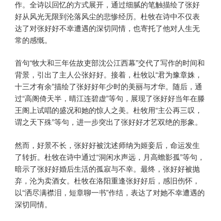
作。全诗以回忆的方式展开，通过细腻的笔触描绘了张好
好从风光无限到沦落风尘的悲惨经历。杜牧在诗中不仅表
达了对张好好不幸遭遇的深切同情，也寄托了他对人生无
常的感慨。
首句“牧大和三年佐故吏部沈公江西幕”交代了写作的时间和
背景，引出了主人公张好好。接着，杜牧以“君为豫章姝，
十三才有余”描绘了张好好年少时的美丽与才华。随后，通
过“高阁倚天半，晴江连碧虚”等句，展现了张好好当年在滕
王阁上试唱的盛况和她的惊人之美。杜牧用“主公再三叹，
谓之天下殊”等句，进一步突出了张好好才艺双绝的形象。
然而，好景不长，张好好被沈述师纳为姬妾后，命运发生
了转折。杜牧在诗中通过“洞闲水声远，月高蟾影孤”等句，
暗示了张好好婚后生活的孤寂与不幸。最终，张好好被抛
弃，沦为卖酒女。杜牧在洛阳重逢张好好后，感旧伤怀，
以“洒尽满襟泪，短章聊一书”作结，表达了对她不幸遭遇的
深切同情。