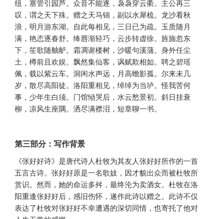
纽，塞管引园芦。众音不能逐，袅袅穿云衢。主公再三
叹，谓之天下殊。赠之天马锦，副以水犀梳。龙沙看秋
浪，明月游东湖。自此每相见，三日已为疏。玉质随月
满，艳态逐春舒。绛唇渐轻巧，云步转虚徐。旌旆忽东
下，笙歌随舳舻。霜凋谢楼树，沙暖句溪蒲。身外任尘
土，樽前且欢娱。飘然集仙客，讽赋欺相如。聘之碧瑶
佩，载以紫云车。洞闲水声远，月高蟾影孤。尔来未几
岁，散尽高阳徒。洛阳重相见，绰绰为当垆。怪我苦何
事，少年生白须。门馆恸哭后，水云愁景初。斜日挂衰
柳，凉风生座隅。洒尽满襟泪，短章聊一书。
第三部分：写作背景
《张好好诗》是唐代诗人杜牧为其友人张好好所作的一首
五言古诗。张好好原是一名歌妓，因才貌出众而被杜牧所
赏识。然而，她的命运多舛，最终沦为卖酒女。杜牧在洛
阳重逢张好好后，感旧伤怀，遂作此诗以赠之。此诗不仅
表达了杜牧对张好好不幸遭遇的深切同情，也寄托了他对