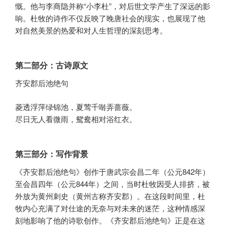
慨。他与李商隐并称“小李杜”，对后世文学产生了深远的影
响。杜牧的诗作不仅反映了晚唐社会的现实，也展现了他
对自然美景的热爱和对人生哲理的深刻思考。
第二部分：古诗原文
齐安郡后池绝句
菱透浮萍绿锦池，夏莺千啭弄蔷薇。
尽日无人看微雨，鸳鸯相对浴红衣。
第三部分：写作背景
《齐安郡后池绝句》创作于唐武宗会昌二年（公元842年）
至会昌四年（公元844年）之间，当时杜牧因受人排挤，被
外放为黄州刺史（黄州古称齐安郡）。在这段时间里，杜
牧内心充满了对仕途的无奈与对未来的迷茫，这种情感深
刻地影响了他的诗歌创作。《齐安郡后池绝句》正是在这