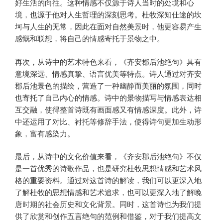
好生活的向往。这种情感不仅源于诗人当时的处境和心
境，也源于他对人生哲理的深刻思考。杜牧深知仕途的坎
坷与人生的无常，因此在面对自然美景时，他更容易产生
感慨和联想，将自己的情感寄托于景物之中。
再次，从诗中的艺术特色来看，《齐安郡后池绝句》具有
意境深远、情感真挚、语言优美等特点。诗人通过对齐安
郡后池景色的描绘，营造了一种幽静而美丽的氛围，同时
也寄托了自己内心的情感。诗中的景物描写与情感表达相
互交融，使得整首诗既有画面感又有情感深度。此外，诗
中还运用了对比、衬托等修辞手法，使得诗句更加生动形
象，富有感染力。
最后，从诗中的文化价值来看，《齐安郡后池绝句》不仅
是一首优秀的诗歌作品，也是研究杜牧思想情感和艺术风
格的重要资料。通过对这首诗的解读，我们可以更深入地
了解杜牧的思想情感和艺术追求，也可以更深入地了解晚
唐时期的社会历史和文化背景。同时，这首诗也为我们提
供了欣赏和创作五言绝句的范例和借鉴，对于我们提高文