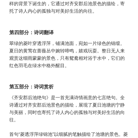
样的背景下诞生的，它通过对齐安郡后池景色的描绘，寄
托了诗人内心的孤独与对美好生活的向往。
第四部分：诗词翻译
翠绿的菱叶穿透浮萍，铺满池面，宛如一片绿色的锦缎。
夏日的黄莺在蔷薇丛中婉转啼鸣，嬉戏玩耍。整日无人来
观赏这细雨蒙蒙的景色，只有鸳鸯相对浴于水中，它们的
红色羽毛在绿水中格外醒目。
第五部分：诗词赏析
《齐安郡后池绝句》是一首充满诗情画意的七言绝句。全
诗通过对齐安郡后池景色的描绘，展现了夏日池塘的宁静
与美丽，同时也寄托了诗人内心的孤独与对美好生活的向
往。
首句“菱透浮萍绿锦池”以细腻的笔触描绘了池塘的景色。菱