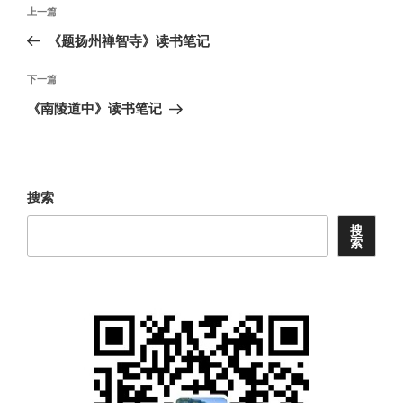
文
上
上一篇
章
一
《题扬州禅智寺》读书笔记
导
篇
航
文
下
下一篇
章
一
《南陵道中》读书笔记
篇
文
章
搜索
搜
索