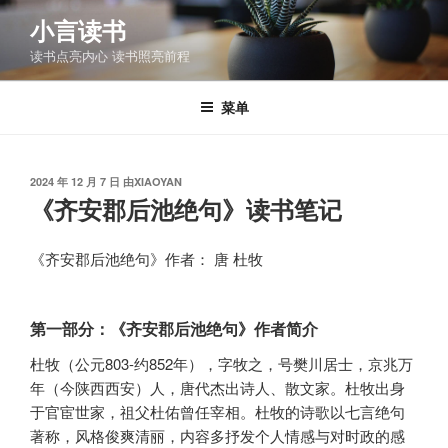
跳
小言读书
至
读书点亮内心 读书照亮前程
内
容
菜单
发
2024 年 12 月 7 日
由
XIAOYAN
布
《齐安郡后池绝句》读书笔记
于
《齐安郡后池绝句》作者： 唐 杜牧
第一部分：《齐安郡后池绝句》作者简介
杜牧（公元803-约852年），字牧之，号樊川居士，京兆万
年（今陕西西安）人，唐代杰出诗人、散文家。杜牧出身
于官宦世家，祖父杜佑曾任宰相。杜牧的诗歌以七言绝句
著称，风格俊爽清丽，内容多抒发个人情感与对时政的感