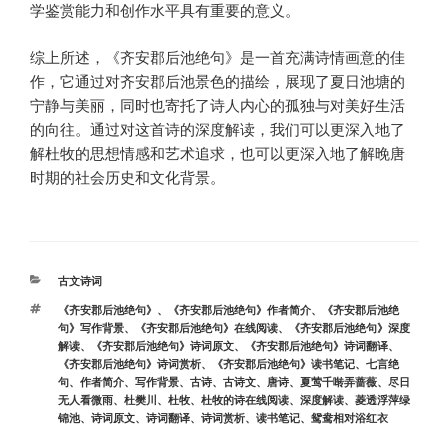
学鉴赏能力和创作水平具有重要的意义。
综上所述，《齐安郡后池绝句》是一首充满诗情画意的佳
作，它通过对齐安郡后池景色的描绘，展现了夏日池塘的
宁静与美丽，同时也寄托了诗人内心的孤独与对美好生活
的向往。通过对这首诗的深度解读，我们可以更深入地了
解杜牧的思想情感和艺术追求，也可以更深入地了解晚唐
时期的社会历史和文化背景。
分
古文诗词
类
标
《齐安郡后池绝句》
、
《齐安郡后池绝句》作者简介
、
《齐安郡后池绝
签
句》写作背景
、
《齐安郡后池绝句》在线阅读
、
《齐安郡后池绝句》深度
解读
、
《齐安郡后池绝句》诗词原文
、
《齐安郡后池绝句》诗词翻译
、
《齐安郡后池绝句》诗词赏析
、
《齐安郡后池绝句》读书笔记
、
七言绝
句
、
作者简介
、
写作背景
、
古诗
、
古诗文
、
唐诗
、
夏莺千啭弄蔷薇
、
尽日
无人看微雨
、
杜樊川
、
杜牧
、
杜牧的诗在线阅读
、
深度解读
、
菱透浮萍绿
锦池
、
诗词原文
、
诗词翻译
、
诗词赏析
、
读书笔记
、
鸳鸯相对浴红衣