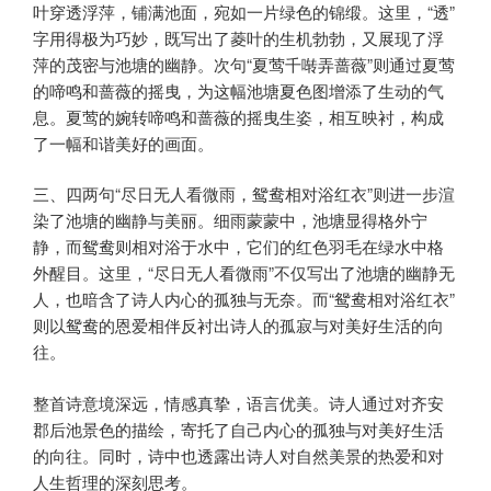
叶穿透浮萍，铺满池面，宛如一片绿色的锦缎。这里，“透”
字用得极为巧妙，既写出了菱叶的生机勃勃，又展现了浮
萍的茂密与池塘的幽静。次句“夏莺千啭弄蔷薇”则通过夏莺
的啼鸣和蔷薇的摇曳，为这幅池塘夏色图增添了生动的气
息。夏莺的婉转啼鸣和蔷薇的摇曳生姿，相互映衬，构成
了一幅和谐美好的画面。
三、四两句“尽日无人看微雨，鸳鸯相对浴红衣”则进一步渲
染了池塘的幽静与美丽。细雨蒙蒙中，池塘显得格外宁
静，而鸳鸯则相对浴于水中，它们的红色羽毛在绿水中格
外醒目。这里，“尽日无人看微雨”不仅写出了池塘的幽静无
人，也暗含了诗人内心的孤独与无奈。而“鸳鸯相对浴红衣”
则以鸳鸯的恩爱相伴反衬出诗人的孤寂与对美好生活的向
往。
整首诗意境深远，情感真挚，语言优美。诗人通过对齐安
郡后池景色的描绘，寄托了自己内心的孤独与对美好生活
的向往。同时，诗中也透露出诗人对自然美景的热爱和对
人生哲理的深刻思考。