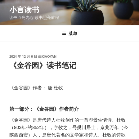
跳
小言读书
至
读书点亮内心 读书照亮前程
内
容
菜单
发
2024 年 12 月 6 日
由
XIAOYAN
布
《金谷园》读书笔记
于
《金谷园》作者： 唐 杜牧
第一部分：《金谷园》作者简介
《金谷园》是唐代诗人杜牧创作的一首即景生情诗。杜牧
（803年-约852年），字牧之，号樊川居士，京兆万年（今
陕西西安）人，是唐代著名的文学家和诗人。杜牧的诗歌