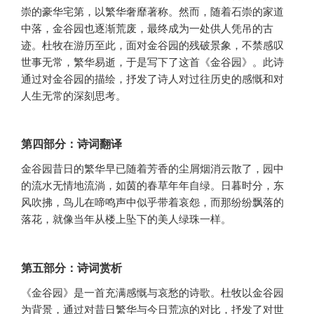
崇的豪华宅第，以繁华奢靡著称。然而，随着石崇的家道
中落，金谷园也逐渐荒废，最终成为一处供人凭吊的古
迹。杜牧在游历至此，面对金谷园的残破景象，不禁感叹
世事无常，繁华易逝，于是写下了这首《金谷园》。此诗
通过对金谷园的描绘，抒发了诗人对过往历史的感慨和对
人生无常的深刻思考。
第四部分：诗词翻译
金谷园昔日的繁华早已随着芳香的尘屑烟消云散了，园中
的流水无情地流淌，如茵的春草年年自绿。日暮时分，东
风吹拂，鸟儿在啼鸣声中似乎带着哀怨，而那纷纷飘落的
落花，就像当年从楼上坠下的美人绿珠一样。
第五部分：诗词赏析
《金谷园》是一首充满感慨与哀愁的诗歌。杜牧以金谷园
为背景，通过对昔日繁华与今日荒凉的对比，抒发了对世