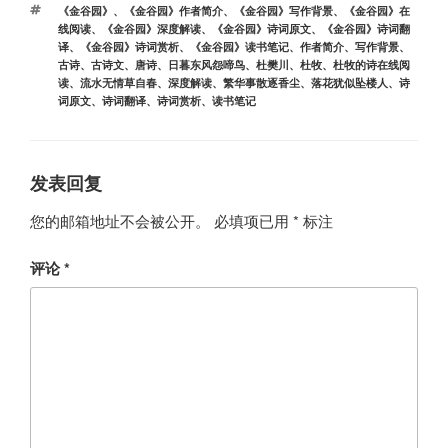
标
《金谷园》
、
《金谷园》作者简介
、
《金谷园》写作背景
、
《金谷园》在
签
线阅读
、
《金谷园》深度解读
、
《金谷园》诗词原文
、
《金谷园》诗词翻
译
、
《金谷园》诗词赏析
、
《金谷园》读书笔记
、
作者简介
、
写作背景
、
古诗
、
古诗文
、
唐诗
、
日暮东风怨啼鸟
、
杜樊川
、
杜牧
、
杜牧的诗在线阅
读
、
流水无情草自春
、
深度解读
、
繁华事散逐香尘
、
落花犹似坠楼人
、
诗
词原文
、
诗词翻译
、
诗词赏析
、
读书笔记
发表回复
您的邮箱地址不会被公开。
必填项已用
*
标注
评论
*