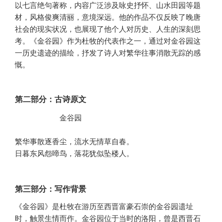
以七言绝句著称，内容广泛涉及咏史抒怀、山水田园等题
材，风格俊爽清丽，意境深远。他的作品不仅反映了晚唐
社会的现实状况，也展现了他个人对历史、人生的深刻思
考。《金谷园》作为杜牧的代表作之一，通过对金谷园这
一历史遗迹的描绘，抒发了诗人对繁华往事消散无踪的感
慨。
第二部分：古诗原文
          金谷园 

繁华事散逐香尘，流水无情草自春。

日暮东风怨啼鸟，落花犹似坠楼人。
第三部分：写作背景
《金谷园》是杜牧在游历至西晋富豪石崇的金谷园遗址
时，触景生情而作。金谷园位于当时的洛阳，曾是西晋石