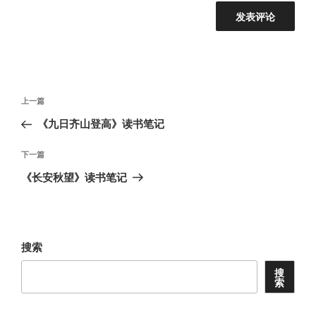
文
上
上一篇
章
一
《九日齐山登高》读书笔记
导
篇
航
文
下
下一篇
章
一
《长安秋望》读书笔记
篇
文
章
搜索
搜
索