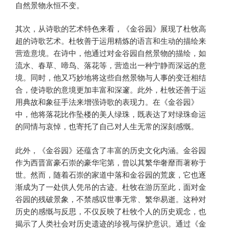
自然景物永恒不变。
其次，从诗歌的艺术特色来看，《金谷园》展现了杜牧高
超的诗歌艺术。杜牧善于运用精炼的语言和生动的描绘来
营造意境。在诗中，他通过对金谷园自然景物的描绘，如
流水、春草、啼鸟、落花等，营造出一种宁静而深远的意
境。同时，他又巧妙地将这些自然景物与人事的变迁相结
合，使诗歌的意境更加丰富和深邃。此外，杜牧还善于运
用典故和象征手法来增强诗歌的表现力。在《金谷园》
中，他将落花比作坠楼的美人绿珠，既表达了对绿珠命运
的同情与哀悼，也寄托了自己对人生无常的深刻感慨。
此外，《金谷园》还蕴含了丰富的历史文化内涵。金谷园
作为西晋富豪石崇的豪华宅第，曾以其繁华奢靡而著称于
世。然而，随着石崇的家道中落和金谷园的荒废，它也逐
渐成为了一处供人凭吊的古迹。杜牧在游历至此，面对金
谷园的残破景象，不禁感叹世事无常、繁华易逝。这种对
历史的感慨与反思，不仅反映了杜牧个人的历史观念，也
揭示了人类社会对历史遗迹的珍视与保护意识。通过《金