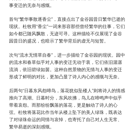
事变迁的无奈与感慨。
首句“繁华事散逐香尘”，直接点出了金谷园昔日繁华已逝的
现状。杜牧用“香尘”一词来形容那些曾经繁华的往事，它们
如今都已随风飘散，无迹可寻。这种描绘不仅展现了金谷
园昔日的盛况，也暗示了繁华背后的虚无与短暂。
次句“流水无情草自春”，进一步描绘了金谷园的现状。园中
的流水和春草似乎对人事的变迁无动于衷，它们依旧潺潺
流淌，依旧碧绿如茵。这种自然景物的无情与人事的变迁
形成了鲜明的对比，更加凸显了诗人内心的感慨与无奈。
后两句“日暮东风怨啼鸟，落花犹似坠楼人”则将诗人的情感
推向了高潮。日暮时分，东风吹拂，鸟儿在啼鸣声中似乎
带着哀怨。而那纷纷飘落的落花，更是触动了诗人的心
弦。杜牧将落花比作当年从楼上坠下的美人绿珠，既表达
了对绿珠命运的同情与哀悼，也寄托了自己对人生无常、
繁华易逝的深刻感慨。