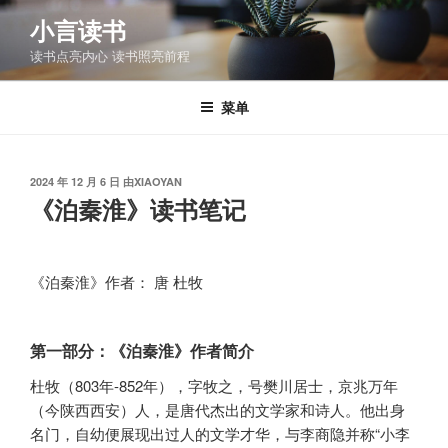
跳
小言读书
至
读书点亮内心 读书照亮前程
内
容
菜单
发
2024 年 12 月 6 日
由
XIAOYAN
布
《泊秦淮》读书笔记
于
《泊秦淮》作者： 唐 杜牧
第一部分：《泊秦淮》作者简介
杜牧（803年-852年），字牧之，号樊川居士，京兆万年
（今陕西西安）人，是唐代杰出的文学家和诗人。他出身
名门，自幼便展现出过人的文学才华，与李商隐并称“小李