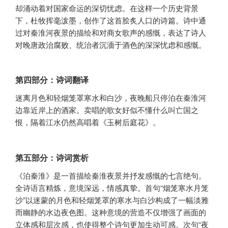
却涌动着对国家命运的深切忧虑。在这样一个历史背景
下，杜牧挥毫泼墨，创作了这首脍炙人口的诗篇。诗中通
过对秦淮河夜景的描绘和对商女歌声的感慨，表达了诗人
对晚唐政治腐败、统治者沉湎于酒色的深深忧虑和感慨。
第四部分：诗词翻译
迷离月色和轻烟笼罩寒水和白沙，夜晚船只停泊在秦淮河
边靠近岸上的酒家。卖唱的歌女好似不懂什么叫亡国之
恨，隔着江水仍然高唱着《玉树后庭花》。
第五部分：诗词赏析
《泊秦淮》是一首描绘秦淮夜景并抒发感慨的七言绝句。
全诗语言精炼，意境深远，情感真挚。首句“烟笼寒水月笼
沙”以迷蒙的月色和轻烟笼罩的寒水与白沙构成了一幅淡雅
而幽静的水边夜色图。这种意境的营造不仅增强了画面的
立体感和层次感，也使得整个诗句更加生动可感。次句“夜