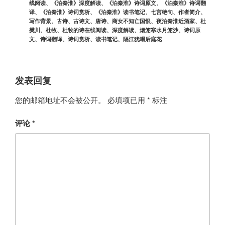
签
线阅读
、
《泊秦淮》深度解读
、
《泊秦淮》诗词原文
、
《泊秦淮》诗词翻
译
、
《泊秦淮》诗词赏析
、
《泊秦淮》读书笔记
、
七言绝句
、
作者简介
、
写作背景
、
古诗
、
古诗文
、
唐诗
、
商女不知亡国恨
、
夜泊秦淮近酒家
、
杜
樊川
、
杜牧
、
杜牧的诗在线阅读
、
深度解读
、
烟笼寒水月笼沙
、
诗词原
文
、
诗词翻译
、
诗词赏析
、
读书笔记
、
隔江犹唱后庭花
发表回复
您的邮箱地址不会被公开。
必填项已用
*
标注
评论
*