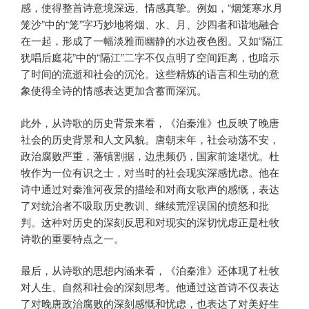
感，使得整首诗意境深远、情感真挚。例如，“烟笼寒水月
笼沙”中的“笼”字巧妙地将烟、水、月、沙四者和谐地融合
在一起，形成了一幅淡雅而幽静的水边夜色图。又如“隔江
犹唱后庭花”中的“隔江”二字不仅点明了空间距离，也暗示
了时间的流逝和社会的沉沦。这些精炼的语言和生动的意
象使得全诗的情感表达更加含蓄而深沉。
此外，从诗歌的历史背景来看，《泊秦淮》也反映了晚唐
社会的历史背景和人文风貌。唐朝末年，社会动荡不安，
政治腐败严重，藩镇割据，边患频仍，国家前途堪忧。杜
牧作为一位有识之士，对当时的社会现实深感忧虑。他在
诗中通过对秦淮河夜景的描绘和对商女歌声的感慨，表达
了对统治者不吸取历史教训、继续荒淫误国的愤怒和批
判。这种对历史的深刻反思和对现实的深切忧虑正是杜牧
诗歌的重要特点之一。
最后，从诗歌的思想内涵来看，《泊秦淮》还体现了杜牧
对人生、自然和社会的深刻思考。他通过这首诗不仅表达
了对晚唐政治腐败的深刻感慨和忧虑，也表达了对美好生