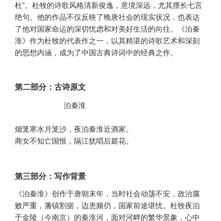
杜”。杜牧的诗歌风格清新俊逸，意境深远，尤其擅长七言
绝句。他的作品不仅反映了晚唐社会的现实状况，也表达
了他对国家命运的深切忧虑和对美好生活的向往。《泊秦
淮》作为杜牧的代表作之一，以其精湛的诗歌艺术和深刻
的思想内涵，成为了中国古典诗词中的经典之作。
第二部分：古诗原文
           泊秦淮

烟笼寒水月笼沙，夜泊秦淮近酒家。

商女不知亡国恨，隔江犹唱后庭花。
第三部分：写作背景
《泊秦淮》创作于唐朝末年，当时社会动荡不安，政治腐
败严重，藩镇割据，边患频仍，国家前途堪忧。杜牧夜泊
于金陵（今南京）的秦淮河，面对河畔的繁华景象，心中