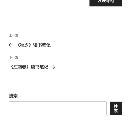
文
上
上一篇
章
一
《秋夕》读书笔记
导
篇
航
文
下
下一篇
章
一
《江南春》读书笔记
篇
文
章
搜索
搜
索