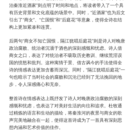
泊秦淮近酒家”则点明了时间和地点，将读者带入了一个具
有历史背景和文化底蕴的场景中。同时，“近酒家”也为后文
引出了“商女”、“亡国恨”和“后庭花”等意象，使得全诗在结
构上更加紧凑和连贯。
后两句“商女不知亡国恨，隔江犹唱后庭花”则是诗人对晚唐
政治腐败、统治者沉湎于酒色的深刻感慨和忧虑。诗人借
商女之口，表达了对统治者不吸取历史教训、继续荒淫误
国的愤怒和批判。这种寓情于景、借古讽今的手法使得全
诗的情感表达更加含蓄而深沉。同时，“隔江犹唱后庭花”一
句也暗示了当时社会的腐败和沉沦已经到了无法挽回的地
步，令人深感痛心和无奈。
整首诗在情感表达上既抒发了诗人对晚唐政治腐败的深刻
感慨和忧虑，也表达了对美好生活的向往和追求。杜牧通
过精炼的语言和生动的描绘，将秦淮河的夜景与商女的歌
声完美地融合在一起，使得这首诗成为了一首具有深刻思
想内涵和艺术价值的佳作。