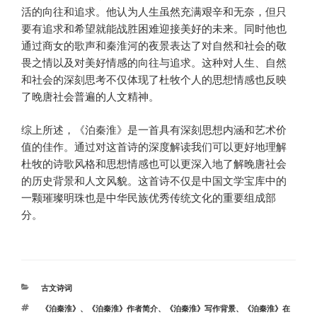
活的向往和追求。他认为人生虽然充满艰辛和无奈，但只
要有追求和希望就能战胜困难迎接美好的未来。同时他也
通过商女的歌声和秦淮河的夜景表达了对自然和社会的敬
畏之情以及对美好情感的向往与追求。这种对人生、自然
和社会的深刻思考不仅体现了杜牧个人的思想情感也反映
了晚唐社会普遍的人文精神。
综上所述，《泊秦淮》是一首具有深刻思想内涵和艺术价
值的佳作。通过对这首诗的深度解读我们可以更好地理解
杜牧的诗歌风格和思想情感也可以更深入地了解晚唐社会
的历史背景和人文风貌。这首诗不仅是中国文学宝库中的
一颗璀璨明珠也是中华民族优秀传统文化的重要组成部
分。
分
古文诗词
类
标
《泊秦淮》
、
《泊秦淮》作者简介
、
《泊秦淮》写作背景
、
《泊秦淮》在