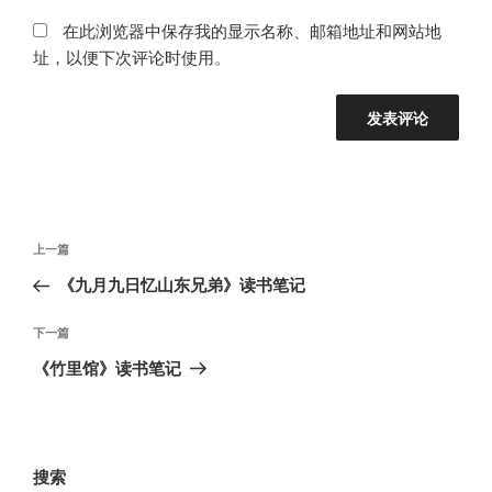
在此浏览器中保存我的显示名称、邮箱地址和网站地
址，以便下次评论时使用。
文
上
上一篇
章
一
《九月九日忆山东兄弟》读书笔记
导
篇
航
文
下
下一篇
章
一
《竹里馆》读书笔记
篇
文
章
搜索