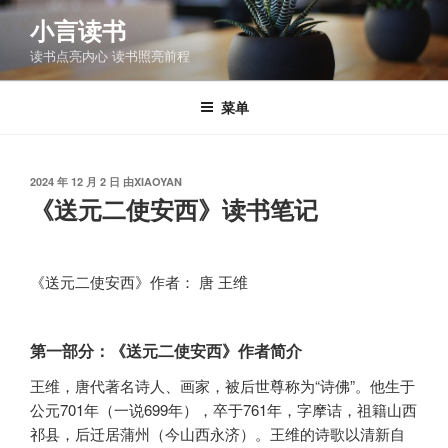
跳
小言读书
至
读书点亮内心 读书照亮前程
内
容
菜单
发
2024 年 12 月 2 日
由
XIAOYAN
布
《送元二使安西》读书笔记
于
《送元二使安西》作者： 唐 王维
第一部分：《送元二使安西》作者简介
王维，唐代著名诗人、画家，被后世尊称为“诗佛”。他生于
公元701年（一说699年），卒于761年，字摩诘，祖籍山西
祁县，后迁居蒲州（今山西永济）。王维的诗歌以清新自