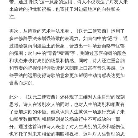
带。通过“阳关”这一意象的运用，诗人不仅表达了对友人未
来旅途的担忧和祝福，也寄托了对边疆地区的向往和关
注。
再次，从诗歌的艺术手法来看，《送元二使安西》运用了
多种修辞手法来增强诗歌的表现力。如首句中的“浥”字，通
过描绘微雨润湿尘土的景象，营造出一种清新而略带忧郁
的氛围；次句中的“青青”和“新”字，则通过形容柳树的颜色
和状态来映衬离别的场景和情感。同时，诗人还注重音韵
和节奏的把握使得诗歌读起来朗朗上口富有音乐美感。这
些手法的运用使得诗歌的意象更加鲜明生动情感表达更加
含蓄而深沉。
此外，《送元二使安西》还体现了王维对人生哲理的深刻
思考。诗人在送别友人的同时，也对人生的离别和相聚有
了更加深刻的体悟。他意识到人生就像一场旅行充满了未
知和变数而离别和相聚则是这场旅行中不可或缺的一部
分。通过这首诗作诗人表达了对人生离别的无奈和感伤但
也寄托了对未来相聚的期盼和祝福。这种对人生哲理的思