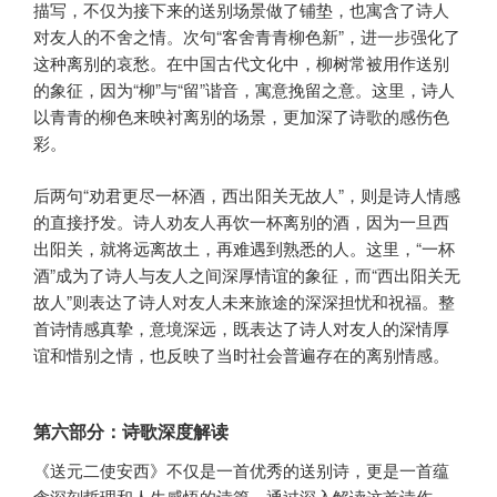
描写，不仅为接下来的送别场景做了铺垫，也寓含了诗人
对友人的不舍之情。次句“客舍青青柳色新”，进一步强化了
这种离别的哀愁。在中国古代文化中，柳树常被用作送别
的象征，因为“柳”与“留”谐音，寓意挽留之意。这里，诗人
以青青的柳色来映衬离别的场景，更加深了诗歌的感伤色
彩。
后两句“劝君更尽一杯酒，西出阳关无故人”，则是诗人情感
的直接抒发。诗人劝友人再饮一杯离别的酒，因为一旦西
出阳关，就将远离故土，再难遇到熟悉的人。这里，“一杯
酒”成为了诗人与友人之间深厚情谊的象征，而“西出阳关无
故人”则表达了诗人对友人未来旅途的深深担忧和祝福。整
首诗情感真挚，意境深远，既表达了诗人对友人的深情厚
谊和惜别之情，也反映了当时社会普遍存在的离别情感。
第六部分：诗歌深度解读
《送元二使安西》不仅是一首优秀的送别诗，更是一首蕴
含深刻哲理和人生感悟的诗篇。通过深入解读这首诗作，