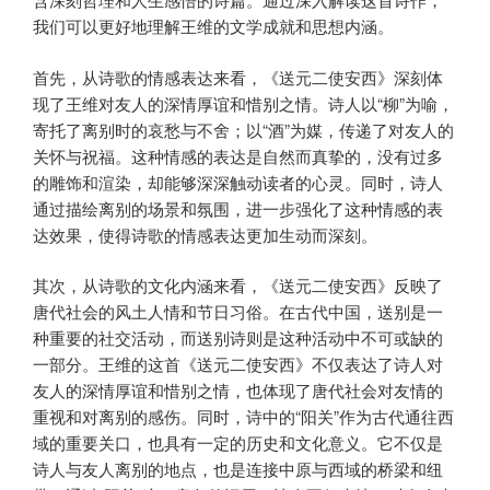
我们可以更好地理解王维的文学成就和思想内涵。
首先，从诗歌的情感表达来看，《送元二使安西》深刻体
现了王维对友人的深情厚谊和惜别之情。诗人以“柳”为喻，
寄托了离别时的哀愁与不舍；以“酒”为媒，传递了对友人的
关怀与祝福。这种情感的表达是自然而真挚的，没有过多
的雕饰和渲染，却能够深深触动读者的心灵。同时，诗人
通过描绘离别的场景和氛围，进一步强化了这种情感的表
达效果，使得诗歌的情感表达更加生动而深刻。
其次，从诗歌的文化内涵来看，《送元二使安西》反映了
唐代社会的风土人情和节日习俗。在古代中国，送别是一
种重要的社交活动，而送别诗则是这种活动中不可或缺的
一部分。王维的这首《送元二使安西》不仅表达了诗人对
友人的深情厚谊和惜别之情，也体现了唐代社会对友情的
重视和对离别的感伤。同时，诗中的“阳关”作为古代通往西
域的重要关口，也具有一定的历史和文化意义。它不仅是
诗人与友人离别的地点，也是连接中原与西域的桥梁和纽