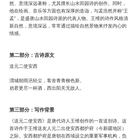
然、意境深远著称，尤其擅长山水田园诗的创作。同时，
他在绘画、音乐等方面也有深厚的造诣，与孟浩然并称“王
孟”，是盛唐山水田园诗派的代表人物。王维的诗作风格清
新自然，意境深远，常常通过描绘自然景物来抒发内心的
情感。
第二部分：古诗原文
送元二使安西
渭城朝雨浥轻尘，客舍青青柳色新。
劝君更尽一杯酒，西出阳关无故人。
第三部分：写作背景
《送元二使安西》是唐代诗人王维创作的一首送别诗。这
首诗作于王维送友人元二出使安西都护府（今新疆地区）
之际。安西都护府是唐朝在西域设立的重要军事机构，负