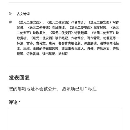
分
古文诗词
类
标
《送元二使安西》
、
《送元二使安西》作者简介
、
《送元二使安西》写作
签
背景
、
《送元二使安西》在线阅读
、
《送元二使安西》深度解读
、
《送元
二使安西》诗歌原文
、
《送元二使安西》诗歌翻译
、
《送元二使安西》诗
歌赏析
、
《送元二使安西》读书笔记
、
作者简介
、
写作背景
、
劝君更尽一
杯酒
、
古诗
、
古诗文
、
唐诗
、
客舍青青柳色新
、
深度解读
、
渭城朝雨浥轻
尘
、
王维
、
王维的诗在线阅读
、
西出阳关无故人
、
诗佛
、
诗歌原文
、
诗歌
翻译
、
诗歌赏析
、
读书笔记
、
送别诗
发表回复
您的邮箱地址不会被公开。
必填项已用
*
标注
评论
*