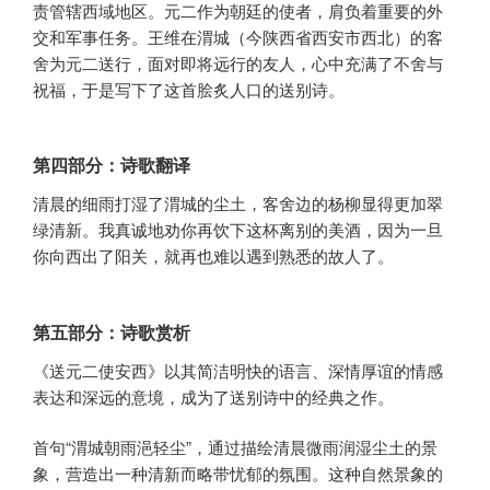
责管辖西域地区。元二作为朝廷的使者，肩负着重要的外
交和军事任务。王维在渭城（今陕西省西安市西北）的客
舍为元二送行，面对即将远行的友人，心中充满了不舍与
祝福，于是写下了这首脍炙人口的送别诗。
第四部分：诗歌翻译
清晨的细雨打湿了渭城的尘土，客舍边的杨柳显得更加翠
绿清新。我真诚地劝你再饮下这杯离别的美酒，因为一旦
你向西出了阳关，就再也难以遇到熟悉的故人了。
第五部分：诗歌赏析
《送元二使安西》以其简洁明快的语言、深情厚谊的情感
表达和深远的意境，成为了送别诗中的经典之作。
首句“渭城朝雨浥轻尘”，通过描绘清晨微雨润湿尘土的景
象，营造出一种清新而略带忧郁的氛围。这种自然景象的