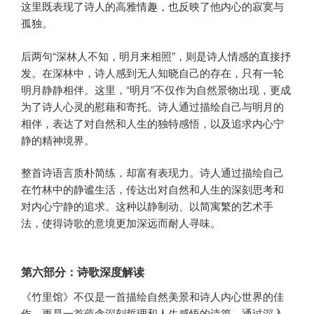
这里既表现了诗人的高雅情趣，也反映了他内心的寂寞与
孤独。
后两句“深林人不知，明月来相照”，则是诗人情感的直接抒
发。在深林中，诗人感到无人知晓自己的存在，只有一轮
明月静静相伴。这里，“明月”不仅作为自然景物出现，更成
为了诗人心灵的慰藉和寄托。诗人通过描绘自己与明月的
相伴，表达了对自然和人生的独特感悟，以及追求内心宁
静的精神境界。
整首诗语言质朴简练，却富有表现力。诗人通过描绘自己
在竹林中的静谧生活，传达出对自然和人生的深刻思考和
对内心宁静的追求。这种以静制动、以简寓繁的艺术手
法，使得诗歌的意境更加深远而耐人寻味。
第六部分：诗歌深度解读
《竹里馆》不仅是一首描绘自然美景和诗人内心世界的佳
作，更是一首蕴含深刻哲理和人生感悟的诗篇。通过深入