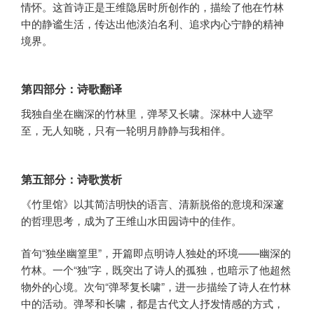
情怀。这首诗正是王维隐居时所创作的，描绘了他在竹林
中的静谧生活，传达出他淡泊名利、追求内心宁静的精神
境界。
第四部分：诗歌翻译
我独自坐在幽深的竹林里，弹琴又长啸。深林中人迹罕
至，无人知晓，只有一轮明月静静与我相伴。
第五部分：诗歌赏析
《竹里馆》以其简洁明快的语言、清新脱俗的意境和深邃
的哲理思考，成为了王维山水田园诗中的佳作。
首句“独坐幽篁里”，开篇即点明诗人独处的环境——幽深的
竹林。一个“独”字，既突出了诗人的孤独，也暗示了他超然
物外的心境。次句“弹琴复长啸”，进一步描绘了诗人在竹林
中的活动。弹琴和长啸，都是古代文人抒发情感的方式，