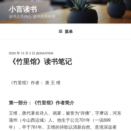
跳
小言读书
至
读书点亮内心 读书照亮前程
内
容
菜单
发
2024 年 12 月 2 日
由
XIAOYAN
布
《竹里馆》读书笔记
于
《竹里馆》作者： 唐 王 维
第一部分：《竹里馆》作者简介
王维，唐代著名诗人、画家，被誉为“诗佛”，字摩诘，河东
蒲州（今山西运城）人。他生于公元701年（一说699
年），卒于761年。王维的诗歌以清新自然、意境深远著