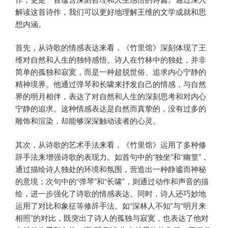
解读这首诗作，我们可以更好地理解王维的文学成就和思
想内涵。
首先，从诗歌的情感表达来看，《竹里馆》深刻体现了王
维对自然和人生的独特感悟。诗人在竹林中的独处，并非
简单的孤独和寂寞，而是一种超脱世俗、追求内心宁静的
精神境界。他通过弹琴和长啸来抒发自己的情感，与自然
界的明月相伴，表达了对自然和人生的深刻思考和对内心
宁静的追求。这种情感表达是自然而真挚的，没有过多的
雕饰和渲染，却能够深深触动读者的心灵。
其次，从诗歌的艺术手法来看，《竹里馆》运用了多种修
辞手法来增强诗歌的表现力。如首句中的“独坐”和“幽篁”，
通过描绘诗人独处的环境和氛围，营造出一种静谧而神秘
的意境；次句中的“弹琴”和“长啸”，则通过动作和声音的描
绘，进一步强化了诗歌的情感表达。同时，诗人还巧妙地
运用了对比和象征等修辞手法。如“深林人不知”与“明月来
相照”的对比，既突出了诗人的孤独与寂寞，也表达了他对