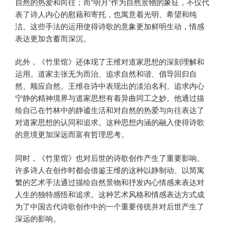
自然的热爱和向往；而“明月”作为自然景物的象征，不仅代
表了诗人内心的慰藉和寄托，也寓意着光明、希望和纯
洁。这些手法的运用使得诗歌的意象更加鲜明生动，情感
表达更加含蓄而深沉。
此外，《竹里馆》还体现了王维对道家思想的深刻理解和
运用。道家主张无为而治、追求自然和谐、倡导回归自
然、顺应自然。王维在诗中表现出的淡泊名利、追求内心
宁静的精神境界与道家思想有着异曲同工之妙。他通过描
绘自己在竹林中的静谧生活和对自然的热爱与向往表达了
对道家思想的认同和追求。这种思想内涵的融入使得诗歌
的意境更加深远而富有哲理思考。
同时，《竹里馆》也对后世的诗歌创作产生了重要影响。
许多诗人在创作时都会借鉴王维的这种以静制动、以简寓
繁的艺术手法通过描绘自然景物和抒发内心情感来表达对
人生的独特感悟和追求。这种艺术风格和情感表达方式成
为了中国古代诗歌创作中的一个重要传统并对后世产生了
深远的影响。