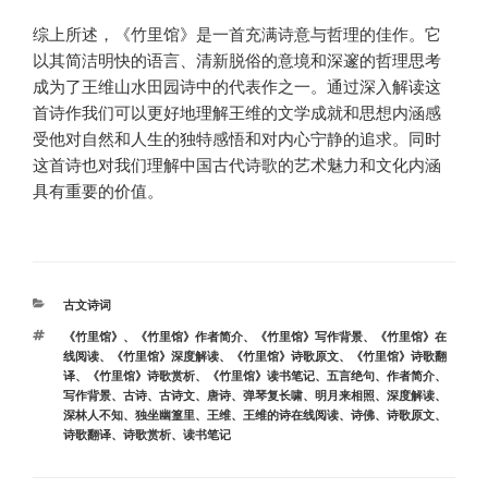
综上所述，《竹里馆》是一首充满诗意与哲理的佳作。它
以其简洁明快的语言、清新脱俗的意境和深邃的哲理思考
成为了王维山水田园诗中的代表作之一。通过深入解读这
首诗作我们可以更好地理解王维的文学成就和思想内涵感
受他对自然和人生的独特感悟和对内心宁静的追求。同时
这首诗也对我们理解中国古代诗歌的艺术魅力和文化内涵
具有重要的价值。
分
古文诗词
类
标
《竹里馆》
、
《竹里馆》作者简介
、
《竹里馆》写作背景
、
《竹里馆》在
签
线阅读
、
《竹里馆》深度解读
、
《竹里馆》诗歌原文
、
《竹里馆》诗歌翻
译
、
《竹里馆》诗歌赏析
、
《竹里馆》读书笔记
、
五言绝句
、
作者简介
、
写作背景
、
古诗
、
古诗文
、
唐诗
、
弹琴复长啸
、
明月来相照
、
深度解读
、
深林人不知
、
独坐幽篁里
、
王维
、
王维的诗在线阅读
、
诗佛
、
诗歌原文
、
诗歌翻译
、
诗歌赏析
、
读书笔记