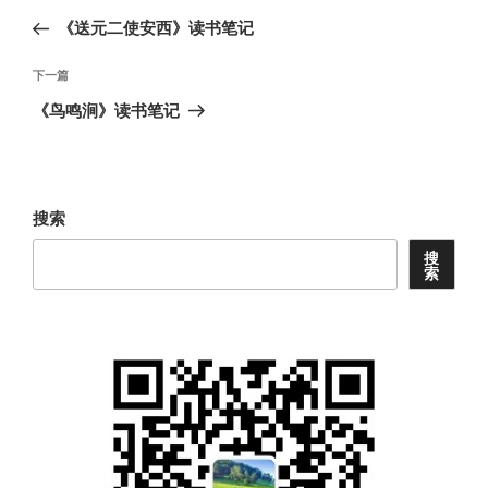
章
一
《送元二使安西》读书笔记
导
篇
航
文
下
下一篇
章
一
《鸟鸣涧》读书笔记
篇
文
章
搜索
搜
索