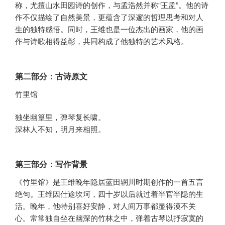
称，尤擅山水田园诗的创作，与孟浩然并称“王孟”。他的诗
作不仅描绘了自然美景，更蕴含了深邃的哲理思考和对人
生的独特感悟。同时，王维也是一位杰出的画家，他的画
作与诗歌相得益彰，共同构成了他独特的艺术风格。
第二部分：古诗原文
竹里馆
独坐幽篁里，弹琴复长啸。
深林人不知，明月来相照。
第三部分：写作背景
《竹里馆》是王维晚年隐居蓝田辋川时期创作的一首五言
绝句。王维因仕途坎坷，四十岁以后就过着半官半隐的生
活。晚年，他特别喜好安静，对人间万事都显得漠不关
心。常常独自坐在幽深的竹林之中，弹着古琴以抒寂寞的