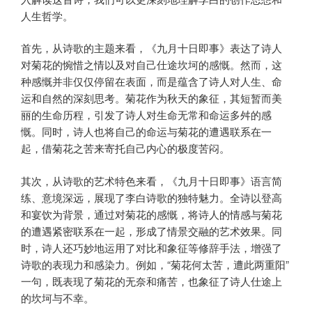
人生哲学。
首先，从诗歌的主题来看，《九月十日即事》表达了诗人
对菊花的惋惜之情以及对自己仕途坎坷的感慨。然而，这
种感慨并非仅仅停留在表面，而是蕴含了诗人对人生、命
运和自然的深刻思考。菊花作为秋天的象征，其短暂而美
丽的生命历程，引发了诗人对生命无常和命运多舛的感
慨。同时，诗人也将自己的命运与菊花的遭遇联系在一
起，借菊花之苦来寄托自己内心的极度苦闷。
其次，从诗歌的艺术特色来看，《九月十日即事》语言简
练、意境深远，展现了李白诗歌的独特魅力。全诗以登高
和宴饮为背景，通过对菊花的感慨，将诗人的情感与菊花
的遭遇紧密联系在一起，形成了情景交融的艺术效果。同
时，诗人还巧妙地运用了对比和象征等修辞手法，增强了
诗歌的表现力和感染力。例如，“菊花何太苦，遭此两重阳”
一句，既表现了菊花的无奈和痛苦，也象征了诗人仕途上
的坎坷与不幸。