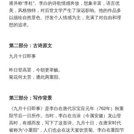
甫并称“李杜”。李白的诗歌情感奔放，想象丰富，语言优
美，风格独特，对后世文学产生了深远影响。他的作品多
以描绘自然景色、抒发个人情感为主，充满了对自由和理
想的追求。
第二部分：古诗原文
九月十日即事
昨日登高罢，今朝更举觞。
菊花何太苦，遭此两重阳。
第三部分：写作背景
《九月十日即事》是李白在唐代宗宝应元年（762年）秋重
阳节后一日所作。当时，李白在当涂（今属安徽）龙山登
高时，有感而发，写下了这首诗。九月十日，在唐宋时代
被称为“小重阳”，人们也会在这天宴饮赏菊。李白在重阳节