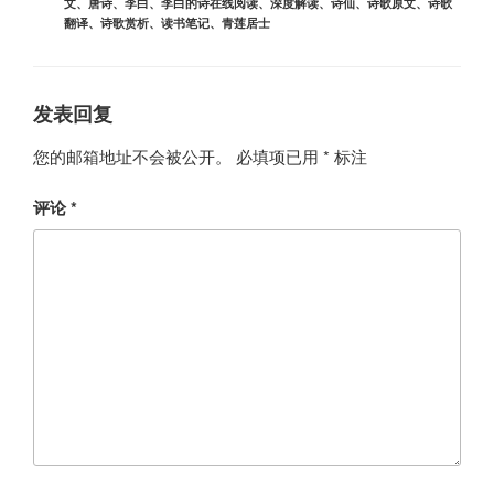
文
、
唐诗
、
李白
、
李白的诗在线阅读
、
深度解读
、
诗仙
、
诗歌原文
、
诗歌
翻译
、
诗歌赏析
、
读书笔记
、
青莲居士
发表回复
您的邮箱地址不会被公开。
必填项已用
*
标注
评论
*