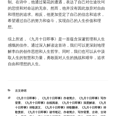
制。在诗中，他通过菊花的遭遇，表达了自己对仕途坎坷
的悲愤和对命运的无奈。然而，他并没有因此放弃对自由
和理想的追求。相反，他更加坚定了自己的信念和追求，
希望通过自己的努力和奋斗，实现自己的人生价值和理
想。
综上所述，《九月十日即事》是一首蕴含深邃哲理和人生
感慨的佳作。通过深入解读这首诗，我们可以更深刻地理
解李白的创作思想和人生哲学。同时，我们也可以从中汲
取人生的智慧和力量，勇敢面对人生的挑战和艰辛，追求
自由和理想的人生。
分
古文诗词
类
标
《九月十日即事》
、
《九月十日即事》作者简介
、
《九月十日即事》写作
签
背景
、
《九月十日即事》在线阅读
、
《九月十日即事》深度解读
、
《九月
十日即事》诗歌原文
、
《九月十日即事》诗歌翻译
、
《九月十日即事》诗
歌赏析
、
《九月十日即事》读书笔记
、
作者简介
、
写作背景
、
古诗
、
古诗