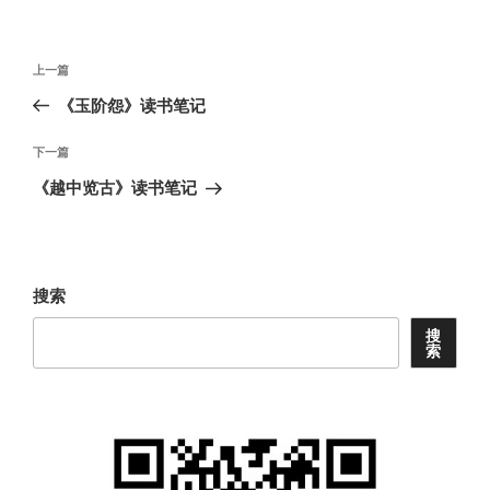
文
上
上一篇
章
一
《玉阶怨》读书笔记
导
篇
航
文
下
下一篇
章
一
《越中览古》读书笔记
篇
文
章
搜索
搜
索