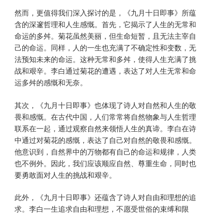
然而，更值得我们深入探讨的是，《九月十日即事》所蕴
含的深邃哲理和人生感慨。首先，它揭示了人生的无常和
命运的多舛。菊花虽然美丽，但生命短暂，且无法主宰自
己的命运。同样，人的一生也充满了不确定性和变数，无
法预知未来的命运。这种无常和多舛，使得人生充满了挑
战和艰辛。李白通过菊花的遭遇，表达了对人生无常和命
运多舛的感慨和无奈。
其次，《九月十日即事》也体现了诗人对自然和人生的敬
畏和感慨。在古代中国，人们常常将自然物象与人生哲理
联系在一起，通过观察自然来领悟人生的真谛。李白在诗
中通过对菊花的感慨，表达了自己对自然的敬畏和感慨。
他意识到，自然界中的万物都有自己的命运和规律，人类
也不例外。因此，我们应该顺应自然、尊重生命，同时也
要勇敢面对人生的挑战和艰辛。
此外，《九月十日即事》还蕴含了诗人对自由和理想的追
求。李白一生追求自由和理想，不愿受世俗的束缚和限