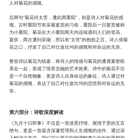
人对菊花的感慨。
后两句“菊花何太苦，遭此两重阳”，则是诗人对菊花的感
慨。古时重阳节有采菊宴赏的习俗，重阳后一日宴赏被称
为小重阳。菊花在大小重阳两天内连续遇到人们的登高、
宴饮，两次遭到采撷，所以有“太苦”的抱怨之言。诗人借菊
花之口，抒发了自己对仕途坎坷的感慨和对命运的无奈。
整首诗以菊花为线索，将诗人的情感与菊花的遭遇紧密联
系在一起，形成了情景交融的艺术效果。诗中的菊花不仅
是一个自然物象，更是诗人自身命运的象征。诗人通过对
菊花的感慨，表达了自己对仕途坎坷的悲愤和对命运的无
奈。
第六部分：诗歌深度解读
《九月十日即事》不仅是一首借景抒情、寓情于景的五言
绝句，更是一首蕴含深邃哲理和人生感慨的佳作。通过深
入解读这首诗，我们可以更深刻地理解李白的创作思想和