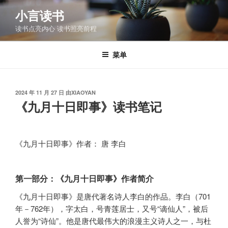
跳
小言读书
至
读书点亮内心 读书照亮前程
内
容
菜单
发
2024 年 11 月 27 日
由
XIAOYAN
布
《九月十日即事》读书笔记
于
《九月十日即事》作者： 唐 李白
第一部分：《九月十日即事》作者简介
《九月十日即事》是唐代著名诗人李白的作品。李白（701
年－762年），字太白，号青莲居士，又号“谪仙人”，被后
人誉为“诗仙”。他是唐代最伟大的浪漫主义诗人之一，与杜