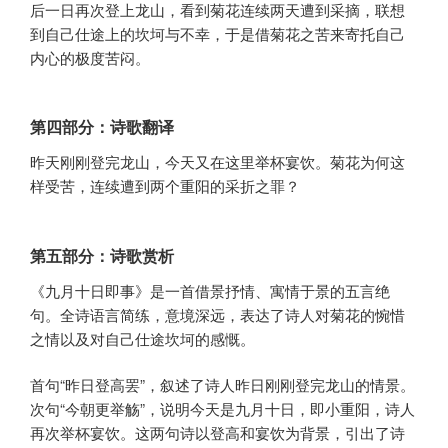
后一日再次登上龙山，看到菊花连续两天遭到采摘，联想
到自己仕途上的坎坷与不幸，于是借菊花之苦来寄托自己
内心的极度苦闷。
第四部分：诗歌翻译
昨天刚刚登完龙山，今天又在这里举杯宴饮。菊花为何这
样受苦，连续遭到两个重阳的采折之罪？
第五部分：诗歌赏析
《九月十日即事》是一首借景抒情、寓情于景的五言绝
句。全诗语言简练，意境深远，表达了诗人对菊花的惋惜
之情以及对自己仕途坎坷的感慨。
首句“昨日登高罢”，叙述了诗人昨日刚刚登完龙山的情景。
次句“今朝更举觞”，说明今天是九月十日，即小重阳，诗人
再次举杯宴饮。这两句诗以登高和宴饮为背景，引出了诗