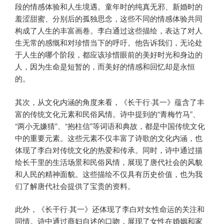
段的情感体验和人生境遇。童年时的纯真无邪、新婚时的
羞涩甜蜜、分别后的孤独思念，这些不同的情感体验共同
构成了人生的丰富画卷。李白通过这些描绘，表达了对人
生无常的感慨和对珍惜当下的呼吁。他告诉我们，无论处
于人生的哪个阶段，都应该珍惜眼前的美好时光和身边的
人，因为生命是短暂的，而美好的情感和回忆却是永恒
的。
其次，从文化内涵的角度来看，《长干行·其一》蕴含了丰
富的传统文化元素和民俗风情。诗中提到的“青梅竹马”、
“两小无嫌猜”、“抱柱信”等词语和典故，都是中国传统文化
中的重要元素。这些元素不仅丰富了诗歌的文化内涵，也
体现了李白对传统文化的热爱和传承。同时，诗中通过描
绘长干里的生活场景和民俗风情，展现了唐代社会的风貌
和人民的精神面貌。这些描绘不仅具有历史价值，也为我
们了解唐代社会提供了宝贵的资料。
此外，《长干行·其一》还体现了李白对女性命运的关注和
同情。诗中通过商妇自述的口吻，展现了女性在婚姻和家