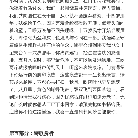
小时候，我的头发刚刚长到额头上，在门前摘花玩耍时，
你骑着竹马过来，我们一起围绕着井床玩耍，摆弄青梅。
我们共同居住在长干里，从小就不会嫌弃猜疑。十四岁那
年，我嫁给了你，因为害羞曾经都没敢开颜，低着头面向
着暗壁，千呼万唤都不回头理睬。十五岁我才开始舒展眉
头，即使化为尘和灰，也愿意与你同在一起。我始终坚守
着像尾生那样抱柱守信的信念，哪里会想到哪天我也会上
望夫台？十六岁那年，你离家远行，经过瞿塘峡的滟滪
堆。五月水涨时，那里最危险，不可以触及滟滪堆。三峡
两岸猿猴的啼叫声传到天上，听起来哀婉凄凉。门前滞留
下你远行前的脚印痕迹，这些痕迹都一一生长出绿苔。绿
苔越来越厚，不忍心去打扫，秋风一吹落叶也早早飘落
了。八月里，黄色的蝴蝶飞舞，双双飞到西园草地上。看
到这种情景我很伤心，因为忧愁我红颜也加速衰老了。无
论什么时候你想从三巴下来回家，请预先把家书捎给我。
迎接你不怕道路遥远，我会一直走到长风沙去迎接你。
第五部分：诗歌赏析