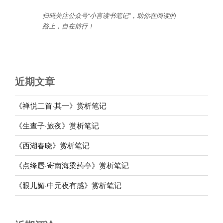
扫码关注公众号“小言读书笔记”，助你在阅读的
路上，自在前行
！
近期文章
《禅悦二首·其一》赏析笔记
《生查子·旅夜》赏析笔记
《西湖春晓》赏析笔记
《点绛唇·寄南海梁药亭》赏析笔记
《眼儿媚·中元夜有感》赏析笔记