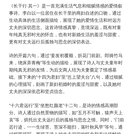
《长干行·其一》是一首充满生活气息和细腻情感的爱情叙
事诗。李白以一位居住在长干里的商妇自述的口吻，通过
生动具体的生活侧面描绘，展现了她的爱情生活和对远方
丈夫的深切思念。这首诗情感真挚，意境深远，既有对童
年纯真无邪时光的怀念，也有对新婚生活的羞涩与甜蜜，
更有对丈夫远行后孤独与思念的深切表达。
诗的开篇六句，通过“妾发初覆额，折花门前剧。郎骑竹马
来，绕床弄青梅”等生动的描绘，展现了诗人与丈夫童年时
期纯真无邪的友情，为后文两人结为夫妻奠定了情感基
础。接下来的“十四为君妇”至“岂上望夫台”八句，通过细腻
的心理描写，刻画了新妇初婚时的羞涩与甜蜜，以及她对
丈夫的深深依恋和坚贞信念。
“十六君远行”至“坐愁红颜老”十二句，是诗的情感高潮部
分。诗人通过自然景物的描写，如“五月不可触，猿声天上
哀”等，烘托出丈夫远行后的孤独与思念之情。同时，“门前
迟行迹，一一生绿苔。苔深不能扫，落叶秋风早”等句，通
过细节描写，展现了诗人对丈夫深深的怀念和无法排解的