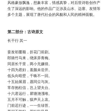
风格豪放飘逸，想象丰富，情感真挚，对后世诗歌创作产
生了深远的影响。他的作品广泛涉及山水、边塞、友情等
多个主题，展现了唐代社会的风貌和人民的精神面貌。
第二部分：古诗原文
长干行·其一
妾发初覆额，折花门前剧。
郎骑竹马来，绕床弄青梅。
同居长干里，两小无嫌猜。
十四为君妇，羞颜未尝开。
低头向暗壁，千唤不一回。
十五始展眉，愿同尘与灰。
常存抱柱信，岂上望夫台。
十六君远行，瞿塘滟滪堆。
五月不可触，猿声天上哀。
门前迟行迹，一一生绿苔。