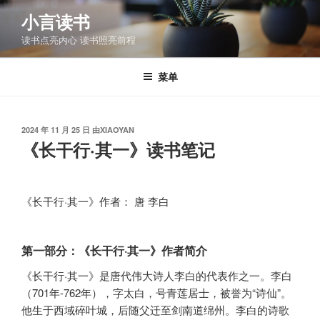
跳
小言读书
至
读书点亮内心 读书照亮前程
内
容
菜单
发
2024 年 11 月 25 日
由
XIAOYAN
布
《长干行·其一》读书笔记
于
《长干行·其一》作者： 唐 李白
第一部分：《长干行·其一》作者简介
《长干行·其一》是唐代伟大诗人李白的代表作之一。李白
（701年-762年），字太白，号青莲居士，被誉为“诗仙”。
他生于西域碎叶城，后随父迁至剑南道绵州。李白的诗歌