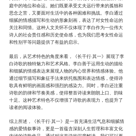
庭中的地位和命运。她们既要承受丈夫远行带来的孤独和
思念之苦，又要面对生活中的各种困难和挑战。李白通过
细腻的情感描写和生动的形象刻画，表达了对女性命运的
关注和同情。这种人文关怀不仅体现了李白作为一位伟大
诗人的社会责任感和历史使命感，也为我们思考女性命运
和性别平等问题提供了有益的启示。
最后，从艺术特色的角度来看，《长干行·其一》展现了李
白诗歌的独特魅力和艺术风格。李白善于运用生动的描绘
和细腻的情感表达来展现人物的内心世界和情感体验。他
通过细节描写和象征手法来烘托氛围和表达情感，使得诗
歌具有鲜明的画面感和强烈的感染力。同时，李白还注重
诗歌的韵律和节奏美感，使得整首诗读来朗朗上口、韵味
十足。这种艺术特色不仅增强了诗歌的表现力，也提升了
读者的阅读体验。
综上所述，《长干行·其一》是一首充满生活气息和细腻情
感的爱情叙事诗，更是一首蕴含深刻人生哲理和丰富文化
内涵的诗歌作品。通过对这首诗的深度解读，我们可以更