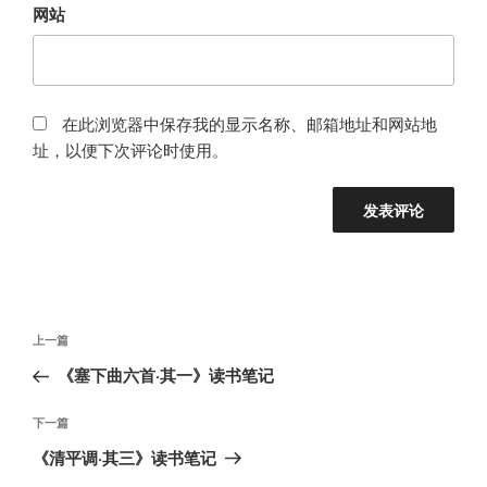
网站
在此浏览器中保存我的显示名称、邮箱地址和网站地
址，以便下次评论时使用。
文
上
上一篇
章
一
《塞下曲六首·其一》读书笔记
导
篇
航
文
下
下一篇
章
一
《清平调·其三》读书笔记
篇