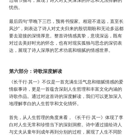
忧伤。
最后四句“早晚下三巴，预将书报家。相迎不道远，直至长
风沙”，则表达了诗人对丈夫归来的殷切期盼和无论多远都
要去迎接的深情厚意。整首诗情感真挚，意境深远，既有
对过去美好时光的怀念，也有对现实孤独与思念的深切表
达，展现了诗人深厚的艺术功底和细腻的情感世界。
第六部分：诗歌深度解读
《长干行·其一》不仅是一首充满生活气息和细腻情感的爱
情叙事诗，更是一首蕴含深刻人生哲理和丰富文化内涵的
诗歌作品。通过对这首诗的深度解读，我们可以更加深入
地理解李白的人生哲学和文化情怀。
首先，从人生哲理的角度来看，《长干行·其一》体现了李
白对人生无常和珍惜当下的深刻洞察。诗中通过描绘诗人
与丈夫从童年到成年再到分别的过程，展现了人生不同阶