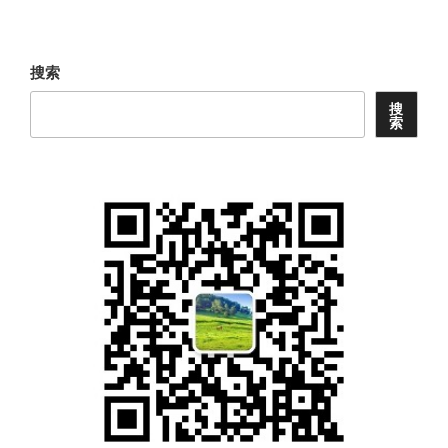
文
章
搜索
搜
索