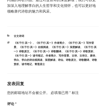
加深入地理解李白的人生哲学和文化情怀，也可以更好地
领略唐代诗歌的魅力和风采。
分
古文诗词
类
标
《长干行·其一》
、
《长干行·其一》作者简介
、
《长干行·其一》写作背
签
景
、
《长干行·其一》在线阅读
、
《长干行·其一》深度解读
、
《长干行·其
一》诗歌原文
、
《长干行·其一》诗歌翻译
、
《长干行·其一》诗歌赏析
、
《长干行·其一》读书笔记
、
作者简介
、
写作背景
、
古诗
、
古诗文
、
唐诗
、
李白
、
李白的诗在线阅读
、
深度解读
、
诗仙
、
诗歌原文
、
诗歌翻译
、
诗歌
赏析
、
读书笔记
、
青莲居士
发表回复
您的邮箱地址不会被公开。
必填项已用
*
标注
评论
*