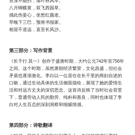
苔深不能扫，落叶秋风早。
八月蝴蝶黄，双飞西园草。
感此伤妾心，坐愁红颜老。
早晚下三巴，预将书报家。
相迎不道远，直至长风沙。
第三部分：写作背景
《长干行·其一》创作于盛唐时期，大约公元742年至756年
之间。这个时期，虽然唐朝经济繁荣，文化昌盛，但社会
矛盾也逐渐激化。李白以一位居住在长干里的商妇自述的
口吻，通过生动具体的生活侧面描绘，展现了她的爱情生
活和对远方丈夫的深切思念。这首诗反映了当时社会背景
下，普通劳动人民的勤劳、纯朴和善良，同时也体现了李
白对人生百态的深刻洞察和细腻情感。
第四部分：诗歌翻译