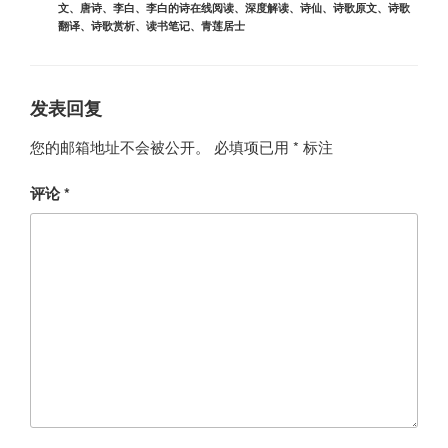
文
、
唐诗
、
李白
、
李白的诗在线阅读
、
深度解读
、
诗仙
、
诗歌原文
、
诗歌
翻译
、
诗歌赏析
、
读书笔记
、
青莲居士
发表回复
您的邮箱地址不会被公开。
必填项已用
*
标注
评论
*