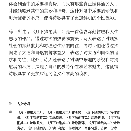
体会到酒中的乐趣和真谛。而只有那些真正懂得酒的人，
才能领略到其中的美妙和神奇。这种对酒中乐趣的珍视和
对清醒者的不屑，使得诗歌具有了更加鲜明的个性色彩。
综上所述，《月下独酌其二》是一首蕴含深刻哲理和人生
思考的作品。通过对酒的热爱和赞美，诗人表达了对现实
社会的深刻批判和对理想生活的向往。同时，他还通过酒
阐述了大道和自然的哲学意义，表达了对大道和自然的追
求和向往。此外，诗人还表达了对酒中乐趣的珍视和对清
醒者的不屑，展现了自己的独特个性和艺术魅力。这使得
诗歌具有了更加深远的意义和崇高的境界。
分
古文诗词
类
标
《月下独酌其二》
、
《月下独酌其二》作者简
、
《月下独酌其二》写作背
签
景
、
《月下独酌其二》在线阅读
、
《月下独酌其二》深度解读
、
《月下独
酌其二》诗歌原文
、
《月下独酌其二》诗歌翻译
、
《月下独酌其二》诗歌
赏析
、
《月下独酌其二》读书笔记
、
作者简介
、
写作背景
、
古诗
、
古诗