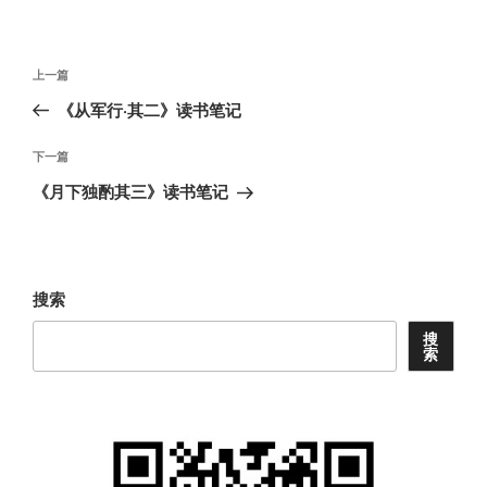
文
上
上一篇
章
一
《从军行·其二》读书笔记
导
篇
航
文
下
下一篇
章
一
《月下独酌其三》读书笔记
篇
文
章
搜索
搜
索