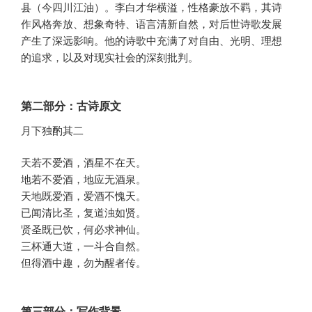
县（今四川江油）。李白才华横溢，性格豪放不羁，其诗
作风格奔放、想象奇特、语言清新自然，对后世诗歌发展
产生了深远影响。他的诗歌中充满了对自由、光明、理想
的追求，以及对现实社会的深刻批判。
第二部分：古诗原文
月下独酌其二
天若不爱酒，酒星不在天。
地若不爱酒，地应无酒泉。
天地既爱酒，爱酒不愧天。
已闻清比圣，复道浊如贤。
贤圣既已饮，何必求神仙。
三杯通大道，一斗合自然。
但得酒中趣，勿为醒者传。
第三部分：写作背景