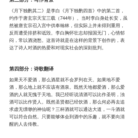
《月下独酌其二》是李白《月下独酌四首》中的第二首，
约作于唐玄宗天宝三载（744年）。当时李白身处长安，虽
然被唐玄宗召入宫中供奉翰林，但实际上并未得到重用，
反而遭受排挤和诋毁。李白胸怀壮志却报国无门，心情郁
闷，常以酒浇愁。这首诗就是在这样的背景下创作的，表
达了诗人对酒的热爱和对现实社会的深刻批判。
第四部分：诗歌翻译
如果天不爱酒，那么酒星就不会罗列在天。如果地不爱
酒，那么地上就不应该有酒泉。既然天地都爱酒，那么爱
酒的人就无愧于天地。我已经听说清酒可以比作圣明，浊
酒可以比作贤人。既然圣贤都已经饮酒，那么何必再去追
求虚无缥缈的神仙呢？三杯酒就可以通达大道，一斗酒就
可以符合自然。只要能够体会到酒中的乐趣，就不要向清
醒的人去传教。