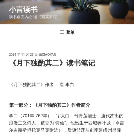
跳
小言读书
至
读书点亮内心 读书照亮前程
内
容
菜单
发
2024 年 11 月 25 日
由
XIAOYAN
布
《月下独酌其二》读书笔记
于
《月下独酌其二》作者： 唐 李白
第一部分：《月下独酌其二》作者简介
李白（701年-762年），字太白，号青莲居士，唐代杰出的
浪漫主义诗人，被誉为“诗仙”。他出生于西域碎叶城（今吉
尔吉斯斯坦托克马克附近），后随父迁居剑南道绵州昌隆