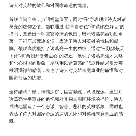
诗人对英雄的敬仰和对国家命运的忧虑。
首联自问自答，点明祠堂位置，同时“寻”字表现出诗人对诸
葛亮的敬仰之情。颔联通过“碧草自春色”和“黄鹂空好音”的
描写，营造出一种寂寥冷清的氛围，暗示诸葛亮虽功勋卓
著，但祠庙却荒凉冷清，表达了诗人对英雄的惋惜和感
慨。颈联高度概括了诸葛亮一生的功绩，通过“三顾频烦天
下计”和“两朝开济老臣心”的叙述，展现了诸葛亮雄才大略
和忠心报国的形象。尾联则以诸葛亮的悲剧性结局引发英
雄泪满襟的感慨，表达了诗人对英雄未竟事业的痛惜和对
国家命运的忧虑。
全诗结构严谨，情感深沉，语言凝练，意境深远。通过对
诸葛亮生平事迹的追忆和对其祠堂周围环境的描绘，诗人
成功地塑造了一个忠诚、智慧、悲壮的英雄形象，同时也
表达了诗人对国家命运的深切关怀和对英雄未竟事业的感
慨。