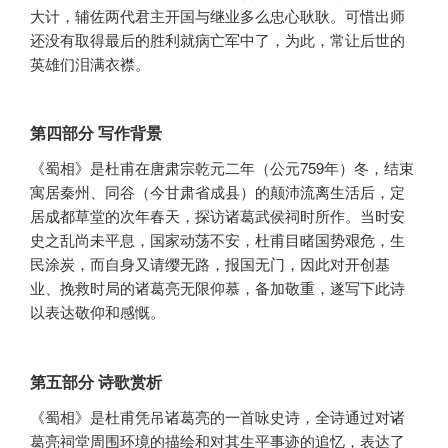
大计，辅佐两代君主开国与继业多么忠心耿耿。可惜出师
还没有取得最后的胜利就病亡军中了，为此，常让后世的
英雄们泪满衣襟。
第四部分 写作背景
《蜀相》是杜甫在唐肃宗乾元二年（公元759年）冬，结束
寓居秦州、同谷（今甘肃省成县）的颠沛流离生活后，定
居成都草堂的次年春天，探访诸葛武侯祠时所作。当时安
史之乱尚未平息，国家动荡不安，杜甫目睹国势艰危，生
民涂炭，而自身又请缨无路，报国无门，因此对开创基
业、挽救时局的诸葛亮无限仰慕，备加敬重，遂写下此诗
以表达敬仰和感慨。
第五部分 诗歌赏析
《蜀相》是杜甫凭吊诸葛亮的一首咏史诗，全诗通过对诸
葛亮祠堂周围环境的描绘和对其生平事迹的追忆，表达了