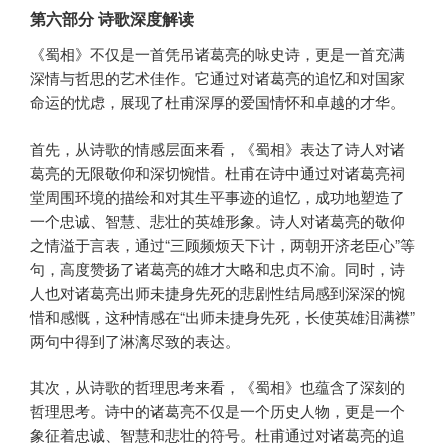
第六部分 诗歌深度解读
《蜀相》不仅是一首凭吊诸葛亮的咏史诗，更是一首充满
深情与哲思的艺术佳作。它通过对诸葛亮的追忆和对国家
命运的忧虑，展现了杜甫深厚的爱国情怀和卓越的才华。
首先，从诗歌的情感层面来看，《蜀相》表达了诗人对诸
葛亮的无限敬仰和深切惋惜。杜甫在诗中通过对诸葛亮祠
堂周围环境的描绘和对其生平事迹的追忆，成功地塑造了
一个忠诚、智慧、悲壮的英雄形象。诗人对诸葛亮的敬仰
之情溢于言表，通过“三顾频烦天下计，两朝开济老臣心”等
句，高度赞扬了诸葛亮的雄才大略和忠贞不渝。同时，诗
人也对诸葛亮出师未捷身先死的悲剧性结局感到深深的惋
惜和感慨，这种情感在“出师未捷身先死，长使英雄泪满襟”
两句中得到了淋漓尽致的表达。
其次，从诗歌的哲理思考来看，《蜀相》也蕴含了深刻的
哲理思考。诗中的诸葛亮不仅是一个历史人物，更是一个
象征着忠诚、智慧和悲壮的符号。杜甫通过对诸葛亮的追