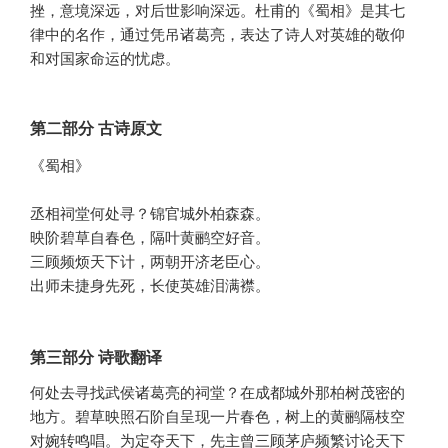
挫，意境深远，对后世影响深远。杜甫的《蜀相》是其七
律中的名作，通过凭吊诸葛亮，表达了诗人对英雄的敬仰
和对国家命运的忧虑。
第二部分 古诗原文
《蜀相》

丞相祠堂何处寻？锦官城外柏森森。

映阶碧草自春色，隔叶黄鹂空好音。

三顾频烦天下计，两朝开济老臣心。

出师未捷身先死，长使英雄泪满襟。
第三部分 诗歌翻译
何处去寻找武侯诸葛亮的祠堂？在成都城外那柏树茂密的
地方。碧草映照石阶自呈现一片春色，树上的黄鹂隔枝空
对婉转鸣唱。为定夺天下，先主曾三顾茅庐频繁讨论天下