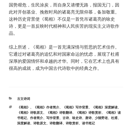
国势艰危，生民涂炭，而自身又请缨无路，报国无门，因
此对开创基业、挽救时局的诸葛亮无限仰慕，备加敬重。
这种历史背景使《蜀相》不仅是一首凭吊诸葛亮的咏史
诗，更是一首反映时代精神和人民疾苦的现实主义诗歌作
品。
综上所述，《蜀相》是一首充满深情与哲思的艺术佳作。
它通过对诸葛亮的追忆和对国家命运的忧虑，展现了杜甫
深厚的爱国情怀和卓越的才华。同时，它在艺术上也具有
很高的成就，成为中国古代诗歌中的经典之作。
分
古文诗词
类
标
《蜀相》
、
《蜀相》作者简介
、
《蜀相》写作背景
、
《蜀相》深度解读
、
签
《蜀相》诗歌原文
、
《蜀相》诗歌翻译
、
《蜀相》诗歌赏析
、
《蜀相》读
书笔记
、
作者简介
、
写作背景
、
古诗
、
咏史诗
、
唐诗
、
少陵野老
、
杜甫
、
深度解读
、
诗歌原文
、
诗歌翻译
、
诗歌赏析
、
读书笔记