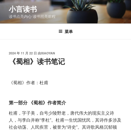
跳
小言读书
至
读书点亮内心 读书照亮前程
内
容
菜单
发
2024 年 11 月 22 日
由
XIAOYAN
布
《蜀相》读书笔记
于
《蜀相》作者：杜甫
第一部分 《蜀相》作者简介
杜甫，字子美，自号少陵野老，唐代伟大的现实主义诗
人，与李白并称“李杜”。杜甫一生忧国忧民，其诗作多涉及
社会动荡、人民疾苦，被誉为“诗史”。其诗歌风格沉郁顿