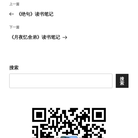
文
上
上一篇
章
一
《绝句》读书笔记
导
篇
航
文
下
下一篇
章
一
《月夜忆舍弟》读书笔记
篇
文
章
搜索
搜
索