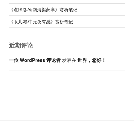
《点绛唇·寄南海梁药亭》赏析笔记
《眼儿媚·中元夜有感》赏析笔记
近期评论
一位 WordPress 评论者
发表在
世界，您好！