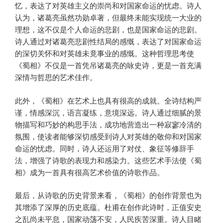
忆，表达了对英雄主义的崇尚和对国家命运的忧虑。诗人
认为，诸葛亮虽然功勋卓著，但最终未能实现统一大业的
理想，这不仅是个人命运的悲剧，也是国家命运的悲剧。
诗人通过对诸葛亮悲剧性结局的感慨，表达了对国家命运
的深切关怀和对英雄未竟事业的感慨。这种哲理思考使
《蜀相》不仅是一首凭吊诸葛亮的咏史诗，更是一首充满
深情与哲思的艺术佳作。
此外，《蜀相》在艺术上也具有很高的成就。全诗结构严
谨，情感深沉，语言凝练，意境深远。诗人通过细腻的景
物描写和巧妙的构思手法，成功地营造出一种寂寥冷清的
氛围，使读者能够深切感受到诗人对英雄的敬仰和对国家
命运的忧虑。同时，诗人还运用了对仗、象征等修辞手
法，增强了诗歌的表现力和感染力。这些艺术手法使《蜀
相》成为一首具有很高艺术价值的诗歌作品。
最后，从诗歌的历史背景来看，《蜀相》的创作背景也为
其增添了深厚的历史底蕴。杜甫在创作此诗时，正值安史
之乱尚未平息，国家动荡不安，人民疾苦深重。诗人目睹