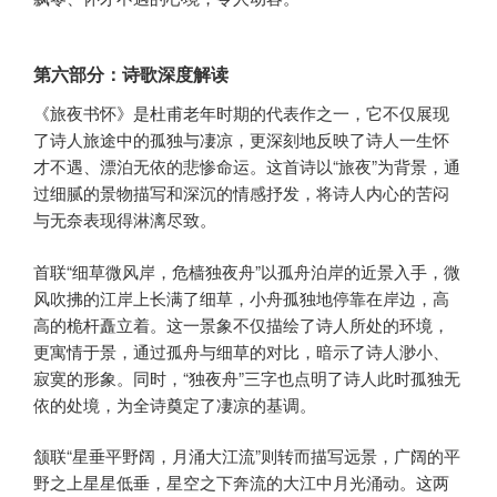
第六部分：诗歌深度解读
《旅夜书怀》是杜甫老年时期的代表作之一，它不仅展现
了诗人旅途中的孤独与凄凉，更深刻地反映了诗人一生怀
才不遇、漂泊无依的悲惨命运。这首诗以“旅夜”为背景，通
过细腻的景物描写和深沉的情感抒发，将诗人内心的苦闷
与无奈表现得淋漓尽致。
首联“细草微风岸，危樯独夜舟”以孤舟泊岸的近景入手，微
风吹拂的江岸上长满了细草，小舟孤独地停靠在岸边，高
高的桅杆矗立着。这一景象不仅描绘了诗人所处的环境，
更寓情于景，通过孤舟与细草的对比，暗示了诗人渺小、
寂寞的形象。同时，“独夜舟”三字也点明了诗人此时孤独无
依的处境，为全诗奠定了凄凉的基调。
颔联“星垂平野阔，月涌大江流”则转而描写远景，广阔的平
野之上星星低垂，星空之下奔流的大江中月光涌动。这两