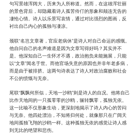
句写景雄浑阔大，历来为人所称道。然而，在这雄浑壮丽
的景色背后，却隐藏着诗人孤苦伶仃的形象和颠连无告的
凄怆心情。诗人以乐景写哀情，通过对比强烈的图画，反
衬出自己内心的孤独与凄凉。
颈联“名岂文章著，官应老病休”是诗人对自己命运的感慨。
他自问自己的名声难道是因为文章写得好吗？其实并不
是。他深知自己一生怀才不遇，政治抱负未能施展，只能
以“文章”闻名于世。而他官场失意的原因也并非年老多病，
而是由于被排挤。这两句诗表达了诗人对政治腐败和社会
不公的愤慨与无奈。
尾联“飘飘何所似，天地一沙鸥”则是诗人的自况。他将自己
比作天地间的一只孤零零的沙鸥，辗转飘零，孤独无依。
这一比喻不仅形象生动，更深刻地揭示了诗人内心的苦闷
与无奈。他四处漂泊，不知将归何处，就像那只在广阔天
地间孤独飞翔的沙鸥一样。这种孤独无依的感觉让诗人感
到无比的绝望和悲伤。