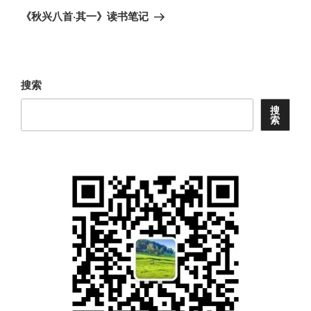
章
一
《秋兴八首·其一》读书笔记
篇
文
章
搜索
搜
索