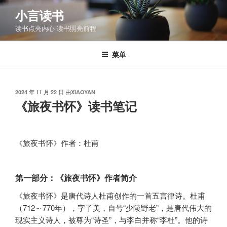
跳
小言读书
至
读书点亮内心 读书照亮前程
内
容
菜单
发
2024 年 11 月 22 日
由
XIAOYAN
布
《旅夜书怀》读书笔记
于
《旅夜书怀》作者：杜甫
第一部分：《旅夜书怀》作者简介
《旅夜书怀》是唐代诗人杜甫创作的一首五言律诗。杜甫
（712～770年），字子美，自号“少陵野老”，是唐代伟大的
现实主义诗人，被尊为“诗圣”，与李白并称“李杜”。他的诗