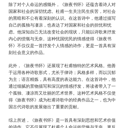
除了对个人命运的感慨外，《旅夜书怀》还蕴含着诗人对
国家和社会的深切忧虑。杜甫一生关注民生疾苦，对社会
的黑暗和不公有着深刻的认识。在这首诗中，他通过描写
自己的孤独与凄凉，也表达了对国家和社会的担忧和忧
虑。他深知自己无法改变社会的现状，只能以诗歌来抒发
内心的愤慨与无奈。这种忧国忧民的情感使得《旅夜书
怀》不仅仅是一首抒发个人情感的诗作，更是一首具有深
刻社会意义的作品。
此外，《旅夜书怀》还展现了杜甫独特的艺术风格。他善
于运用各种诗歌形式，尤长于律诗；风格多样，而以沉郁
为主；语言精炼，具有高度的表达能力。在这首诗中，他
通过细腻的景物描写和深沉的情感抒发，将读者带入了一
个孤独、凄凉而又壮丽的艺术世界。这种艺术风格不仅使
得《旅夜书怀》成为杜甫诗歌中的经典作品之一，也为中
国古代诗歌的发展做出了重要的贡献。
综上所述，《旅夜书怀》是一首具有深刻思想和艺术价值
的诗作。它不仅展现了杜甫个人命运的悲惨与无奈，更反