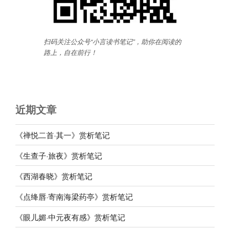
扫码关注公众号“小言读书笔记”，助你在阅读的
路上，自在前行
！
近期文章
《禅悦二首·其一》赏析笔记
《生查子·旅夜》赏析笔记
《西湖春晓》赏析笔记
《点绛唇·寄南海梁药亭》赏析笔记
《眼儿媚·中元夜有感》赏析笔记