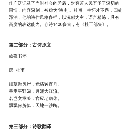
作广泛记录了当时社会的矛盾，对穷苦人民寄予了深切的
同情，内容深刻，被称为“诗史”。杜甫一生怀才不遇，四处
漂泊，他的诗作风格多样，以沉郁为主，语言精炼，具有
高度的表达能力。存诗1400多首，有《杜工部集》。
第二部分：古诗原文
旅夜书怀

唐 杜甫

细草微风岸，危樯独夜舟。

星垂平野阔，月涌大江流。

名岂文章著，官应老病休。

飘飘何所似，天地一沙鸥。
第三部分：诗歌翻译