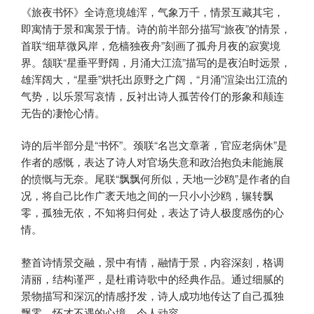
《旅夜书怀》全诗意境雄浑，气象万千，情景互藏其宅，
即寓情于景和寓景于情。诗的前半部分描写“旅夜”的情景，
首联“细草微风岸，危樯独夜舟”刻画了孤舟月夜的寂寞境
界。颔联“星垂平野阔，月涌大江流”描写的是夜泊时远景，
雄浑阔大，“星垂”烘托出原野之广阔，“月涌”渲染出江流的
气势，以乐景写哀情，反衬出诗人孤苦伶仃的形象和颠连
无告的凄怆心情。
诗的后半部分是“书怀”。颈联“名岂文章著，官应老病休”是
作者的感慨，表达了诗人对官场失意和政治抱负未能施展
的愤慨与无奈。尾联“飘飘何所似，天地一沙鸥”是作者的自
况，将自己比作广袤天地之间的一只小小沙鸥，辗转飘
零，孤独无依，不知将归何处，表达了诗人极度感伤的心
情。
整首诗情景交融，景中有情，融情于景，内容深刻，格调
清丽，结构谨严，是杜甫诗歌中的经典作品。通过细腻的
景物描写和深沉的情感抒发，诗人成功地传达了自己孤独
飘零、怀才不遇的心境，令人动容。