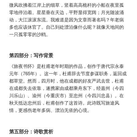
微风吹拂着江岸上的细草，竖着高高桅杆的小船在夜里孤
零地停泊着。星星垂在天边，平野显得宽阔；月光随波涌
动，大江滚滚东流。我难道是因为文章而著名吗？年老病
多也应该休官了。自己到处漂泊像什么呢？就像天地间的
一只孤零零的沙鸥。
第四部分：写作背景
《旅夜书怀》是杜甫老年时期的作品，创作于唐代宗永泰
元年（765年）。这一年，杜甫辞去节度参谋职务，返回成
都草堂。然而，四月时，他在成都的好友严武去世，杜甫
在成都失去依靠，遂携家由成都乘舟东下，经嘉州（今四
川乐山）、渝州（今重庆市）至忠州（今四川忠县）。在
秋天抵达忠州后，杜甫创作了这首诗。此诗既写旅途风
情，更感伤老年多病、漂泊无依的心境。
第五部分：诗歌赏析