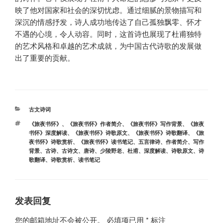
映了他对国家和社会的深切忧虑。通过细腻的景物描写和
深沉的情感抒发，诗人成功地传达了自己孤独飘零、怀才
不遇的心境，令人动容。同时，这首诗也展现了杜甫独特
的艺术风格和卓越的艺术成就，为中国古代诗歌的发展做
出了重要的贡献。
分
古文诗词
类
标
《旅夜书怀》
、
《旅夜书怀》作者简介
、
《旅夜书怀》写作背景
、
《旅夜
签
书怀》深度解读
、
《旅夜书怀》诗歌原文
、
《旅夜书怀》诗歌翻译
、
《旅
夜书怀》诗歌赏析
、
《旅夜书怀》读书笔记
、
五言律诗
、
作者简介
、
写作
背景
、
古诗
、
古诗文
、
唐诗
、
少陵野老
、
杜甫
、
深度解读
、
诗歌原文
、
诗
歌翻译
、
诗歌赏析
、
读书笔记
发表回复
您的邮箱地址不会被公开。
必填项已用
*
标注