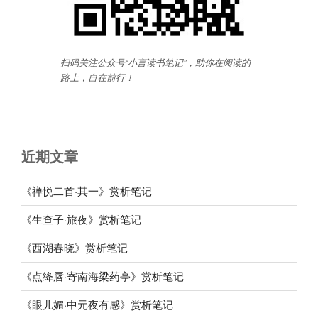
扫码关注公众号“小言读书笔记”，助你在阅读的
路上，自在前行
！
近期文章
《禅悦二首·其一》赏析笔记
《生查子·旅夜》赏析笔记
《西湖春晓》赏析笔记
《点绛唇·寄南海梁药亭》赏析笔记
《眼儿媚·中元夜有感》赏析笔记