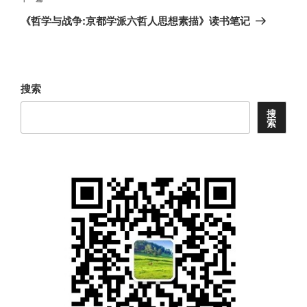
章
一
《哲学与战争:京都学派六哲人思想素描》读书笔记
篇
文
章
搜索
搜
索