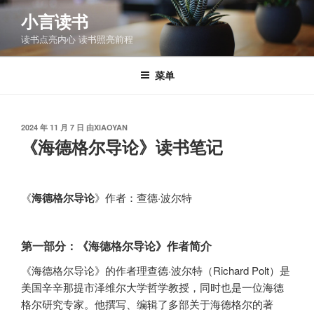
跳
小言读书
至
读书点亮内心 读书照亮前程
内
容
菜单
发
2024 年 11 月 7 日
由
XIAOYAN
布
《海德格尔导论》读书笔记
于
《
海德格尔导论
》作者：查德·波尔特
第一部分：《海德格尔导论》作者简介
《海德格尔导论》的作者理查德·波尔特（Richard Polt）是
美国辛辛那提市泽维尔大学哲学教授，同时也是一位海德
格尔研究专家。他撰写、编辑了多部关于海德格尔的著