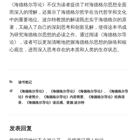
《海德格尔导论》不仅为读者提供了对海德格尔思想全面
而深入的理解，还展示了海德格尔哲学在当代哲学和文化
中的重要地位。波尔特教授的解读既忠实于海德格尔的原
著，又融入了自己的深刻思考和创新见解，使得这本书成
为研究海德格尔思想的必读之作。通过阅读《海德格尔导
论》，读者可以更加清晰地把握海德格尔思想的脉络和核
心观念，进而深入思考存在的本质和人类的生存状态。
分
读书笔记
类
标
《海德格尔导论》
、
《海德格尔导论》《海德格尔导论》
、
《海德格尔导
签
论》作者简介
、
《海德格尔导论》内容简要
、
《海德格尔导论》经典语
录
、
《海德格尔导论》读后感
、
查德·波尔特
发表回复
您的邮箱地址不会被公开。
必填项已用
*
标注