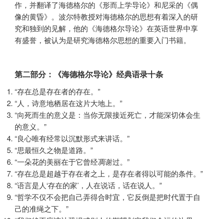
作，并翻译了海德格尔的《形而上学导论》和尼采的《偶
像的黄昏》。波尔特教授对海德格尔的思想有着深入的研
究和独到的见解，他的《海德格尔导论》在英语世界中享
有盛誉，被认为是研究海德格尔思想的重要入门书籍。
第二部分：《海德格尔导论》经典语录十条
“存在总是存在者的存在。”
“人，诗意地栖居在这片大地上。”
“向死而生的意义是：当你无限接近死亡，才能深切体会生
的意义。”
“良心唯有经常以沉默形式来讲话。”
“思最恒久之物是道路。”
“一朵花的美丽在于它曾经凋谢过。”
“存在总是超越于存在者之上，是存在者得以可能的条件。”
“语言是人‘存在的家’，人在说话，话在说人。”
“哲学不仅不会把自己弄得合时宜，它反倒是把时代置于自
己的准绳之下。”