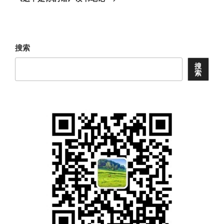
篇
文
章
搜索
搜
索