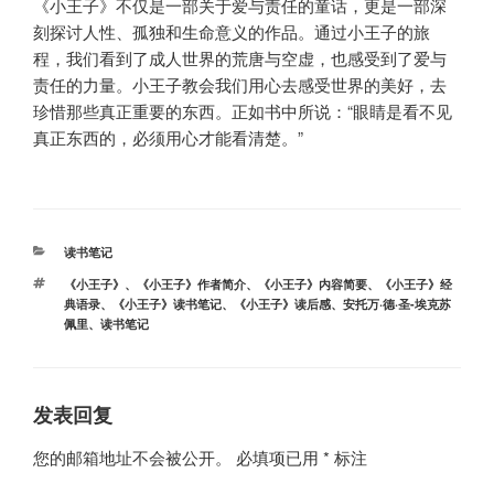
《小王子》不仅是一部关于爱与责任的童话，更是一部深
刻探讨人性、孤独和生命意义的作品。通过小王子的旅
程，我们看到了成人世界的荒唐与空虚，也感受到了爱与
责任的力量。小王子教会我们用心去感受世界的美好，去
珍惜那些真正重要的东西。正如书中所说：“眼睛是看不见
真正东西的，必须用心才能看清楚。”
分
读书笔记
类
标
《小王子》
、
《小王子》作者简介
、
《小王子》内容简要
、
《小王子》经
签
典语录
、
《小王子》读书笔记
、
《小王子》读后感
、
安托万·德·圣-埃克苏
佩里
、
读书笔记
发表回复
您的邮箱地址不会被公开。
必填项已用
*
标注