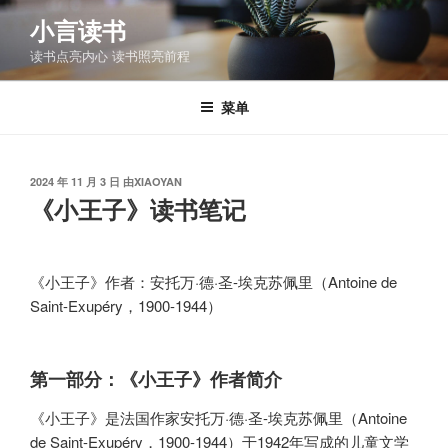
跳
小言读书
至
读书点亮内心 读书照亮前程
内
容
菜单
发
2024 年 11 月 3 日
由
XIAOYAN
布
《小王子》读书笔记
于
《小王子》作者：安托万·德·圣-埃克苏佩里（Antoine de
Saint-Exupéry，1900-1944）
第一部分：《小王子》作者简介
《小王子》是法国作家安托万·德·圣-埃克苏佩里（Antoine
de Saint-Exupéry，1900-1944）于1942年写成的儿童文学