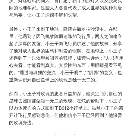
汉、财迷心窍的商人、盲目忠于职守的点灯人以及脱离实
际的地理学家。这些大人各自代表了成人世界的某种荒唐
与愚妄，让小王子深感不解和失望。
最终，小王子来到了地球，降落在撒哈拉沙漠中。在那
里，他遇到了因飞机故障而迫降的飞行员，两人之间建立
起了深厚的友谊。小王子向飞行员讲述了他的故事，分享
了他对成人世界的困惑和对爱的理解。在地球上，小王子
还遇到了一只渴望被驯养的狐狸，狐狸告诉他：“人只有用
心去看，才能看到真实。实质性的东西，用眼睛是看不见
的。”通过与狐狸的交流，小王子明白了“驯养”的意义，也
重新认识到自己星球上的玫瑰是独一无二的。
然而，小王子对玫瑰的思念日益加深，他决定回到自己的
星球去照顾那朵独一无二的玫瑰。在蛇的帮助下，小王子
以肉体死亡的方式回到了B612小行星上。虽然小王子的离
开让飞行员感到悲伤，但他相信小王子已经回到了他深爱
的玫瑰身边。