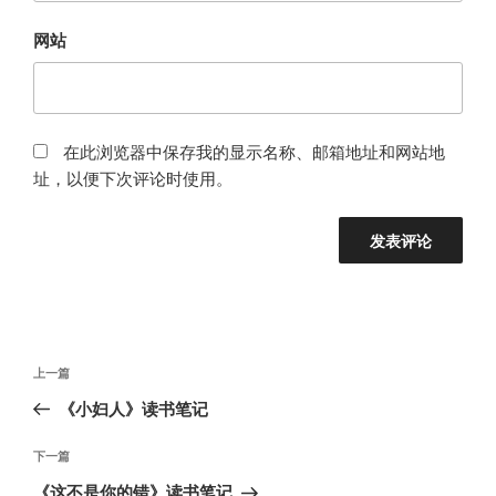
网站
在此浏览器中保存我的显示名称、邮箱地址和网站地
址，以便下次评论时使用。
文
上
上一篇
章
一
《小妇人》读书笔记
导
篇
航
文
下
下一篇
章
一
《这不是你的错》读书笔记