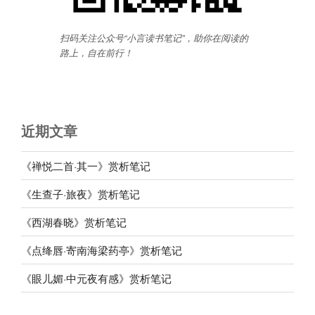
扫码关注公众号“小言读书笔记”，助你在阅读的
路上，自在前行
！
近期文章
《禅悦二首·其一》赏析笔记
《生查子·旅夜》赏析笔记
《西湖春晓》赏析笔记
《点绛唇·寄南海梁药亭》赏析笔记
《眼儿媚·中元夜有感》赏析笔记