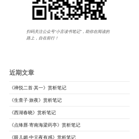
扫码关注公众号“小言读书笔记”，助你在阅读的
路上，自在前行
！
近期文章
《禅悦二首·其一》赏析笔记
《生查子·旅夜》赏析笔记
《西湖春晓》赏析笔记
《点绛唇·寄南海梁药亭》赏析笔记
《眼儿媚·中元夜有感》赏析笔记