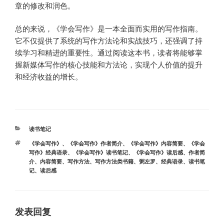
章的修改和润色。
总的来说，《学会写作》是一本全面而实用的写作指南。
它不仅提供了系统的写作方法论和实战技巧，还强调了持
续学习和精进的重要性。通过阅读这本书，读者将能够掌
握新媒体写作的核心技能和方法论，实现个人价值的提升
和经济收益的增长。
分
读书笔记
类
标
《学会写作》
、
《学会写作》作者简介
、
《学会写作》内容简要
、
《学会
签
写作》经典语录
、
《学会写作》读书笔记
、
《学会写作》读后感
、
作者简
介
、
内容简要
、
写作方法
、
写作方法类书籍
、
粥左罗
、
经典语录
、
读书笔
记
、
读后感
发表回复