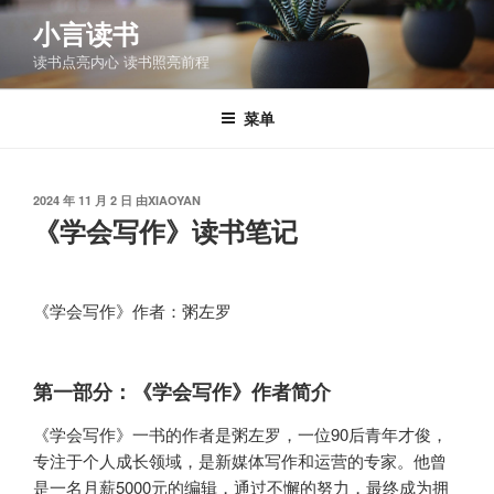
跳
小言读书
至
读书点亮内心 读书照亮前程
内
容
菜单
发
2024 年 11 月 2 日
由
XIAOYAN
布
《学会写作》读书笔记
于
《学会写作》作者：粥左罗
第一部分：《学会写作》作者简介
《学会写作》一书的作者是粥左罗，一位90后青年才俊，
专注于个人成长领域，是新媒体写作和运营的专家。他曾
是一名月薪5000元的编辑，通过不懈的努力，最终成为拥