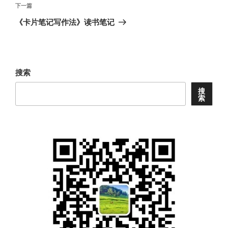
航
文
下
下一篇
章
一
《卡片笔记写作法》读书笔记
篇
文
章
搜索
搜
索