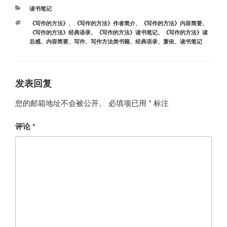
分
读书笔记
类
标
《写作的方法》
、
《写作的方法》作者简介
、
《写作的方法》内容简要
、
签
《写作的方法》经典语录
、
《写作的方法》读书笔记
、
《写作的方法》读
后感
、
内容简要
、
写作
、
写作方法类书籍
、
经典语录
、
蓑依
、
读书笔记
发表回复
您的邮箱地址不会被公开。
必填项已用
*
标注
评论
*