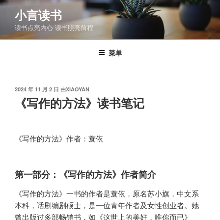
跳
小言读书
至
读书点亮内心 读书照亮前程
内
容
菜单
发
2024 年 11 月 2 日
由
XIAOYAN
布
《写作的方法》读书笔记
于
《写作的方法》作者：蓑依
第一部分：《写作的方法》作者简介
《写作的方法》一书的作者是蓑依，原名苏小旗，中文系
本科，话剧编剧硕士，是一位青年作者及女性创业者。她
曾出版过多部畅销书，如《这世上的美好，唯你而已》