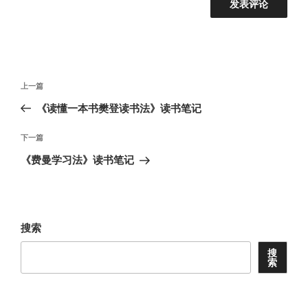
文
上
上一篇
章
一
《读懂一本书樊登读书法》读书笔记
导
篇
航
文
下
下一篇
章
一
《费曼学习法》读书笔记
篇
文
章
搜索
搜
索