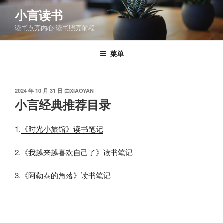
跳
小言读书
至
读书点亮内心 读书照亮前程
内
容
菜单
发
2024 年 10 月 31 日
由
XIAOYAN
布
小言经典推荐目录
于
1.
《时光小旅馆》读书笔记
2.
《我越来越喜欢自己了》读书笔记
3.
《阿勒泰的角落》读书笔记