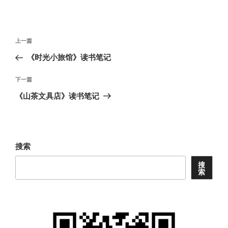
文
上
上一篇
章
一
《时光小旅馆》读书笔记
导
篇
航
文
下
下一篇
章
一
《山茶文具店》读书笔记
篇
文
章
搜索
搜
索