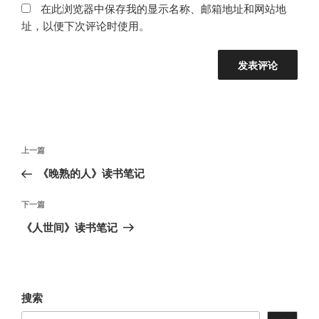
在此浏览器中保存我的显示名称、邮箱地址和网站地
址，以便下次评论时使用。
文
上
上一篇
章
一
《晚熟的人》读书笔记
导
篇
航
文
下
下一篇
章
一
《人世间》读书笔记
篇
文
章
搜索