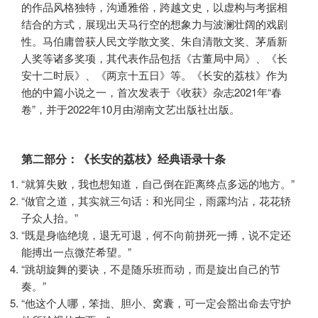
的作品风格独特，沟通雅俗，跨越文史，以虚构与考据相
结合的方式，展现出天马行空的想象力与波澜壮阔的戏剧
性。马伯庸曾获人民文学散文奖、朱自清散文奖、茅盾新
人奖等诸多奖项，其代表作品包括《古董局中局》、《长
安十二时辰》、《两京十五日》等。《长安的荔枝》作为
他的中篇小说之一，首次发表于《收获》杂志2021年“春
卷”，并于2022年10月由湖南文艺出版社出版。
第二部分：《长安的荔枝》经典语录十条
“就算失败，我也想知道，自己倒在距离终点多远的地方。”
“做官之道，其实就三句话：和光同尘，雨露均沾，花花轿
子众人抬。”
“既是身临绝境，退无可退，何不向前拼死一搏，说不定还
能搏出一点微茫希望。”
“跳胡旋舞的要诀，不是随乐班而动，而是旋出自己的节
奏。”
“他这个人哪，笨拙、胆小、窝囊，可一定会豁出命去守护