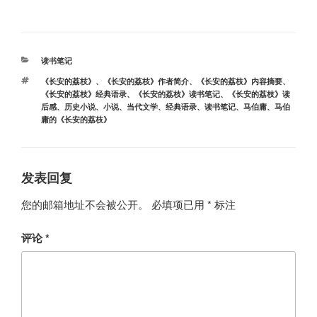
分
读书笔记
类
标
《长安的荔枝》
、
《长安的荔枝》作者简介
、
《长安的荔枝》内容摘要
、
签
《长安的荔枝》经典语录
、
《长安的荔枝》读书笔记
、
《长安的荔枝》读
后感
、
历史小说
、
小说
、
当代文学
、
经典语录
、
读书笔记
、
马伯庸
、
马伯
庸的《长安的荔枝》
发表回复
您的邮箱地址不会被公开。
必填项已用
*
标注
评论
*