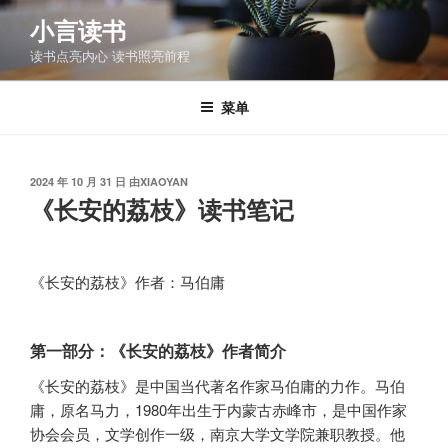
跳
小言读书
至
读书点亮内心 读书照亮前程
内
容
菜单
发
2024 年 10 月 31 日
由
XIAOYAN
布
《长安的荔枝》读书笔记
于
《长安的荔枝》作者：马伯庸
第一部分：《长安的荔枝》作者简介
《长安的荔枝》是中国当代著名作家马伯庸的力作。马伯
庸，原名马力，1980年出生于内蒙古赤峰市，是中国作家
协会会员，文学创作一级，南京大学文学院兼职教授。他