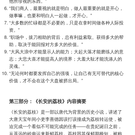
他所珍视的东西。”
“我们商人，最重视的就是明白，做人最重要的就是开心，
做事嘛，也要和明白人一起做，才开心。”
“大多数的忙碌都是不必要的，只是在拿时间做各种人际投
资。”
“职场中，拔刀相助的背后，总有利益索取。获得多大的帮
助，取决于能回报对方多大的价值。”
“大风大浪中才能显示人的能力；大起大落才能磨练人的意
志；大悲大喜才能提高人的境界；大羞大耻才能洗涤人的
灵魂。”
“无论何时都要发挥自己的强项，让自己有无可替代的核心
价值，才不会在这个大盘被挤出局。”
第三部分：《长安的荔枝》内容摘要
《长安的荔枝》是一部以唐代为背景的历史小说，讲述了
大唐天宝年间小吏李善德因误打误撞成为荔枝转运使，被
迫完成一个看似不可能完成的任务——在贵妃诞日之前，
从遥远的岭南运来新鲜荔枝。荔枝因其保鲜期极短，被称