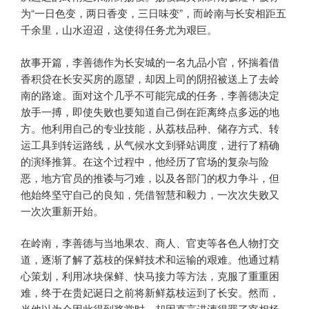
为“一日色变，两日香变，三日味变”，而岭南与长安相距五
千余里，山水迢迢，这使得任务尤为艰巨。
故事开篇，李善德作为长安城的一名九品小官，怀揣着借
香积贷在长安买房的愿望，却因上司的阴招被送上了去岭
南的路途。面对这个几乎不可能完成的任务，李善德决定
放手一搏，即使失败也要知道自己倒在距离终点多远的地
方。他利用自己的专业技能，从荔枝品种、储存方式、转
运工具到转运路线，从气候水文到驿站调度，进行了精确
的演绎推算。在这个过程中，他经历了官场的复杂与险
恶，地方官员的推诿与刁难，以及各部门的权力争斗，但
他始终坚守自己的良知，凭借智慧和毅力，一次次失败又
一次次重新开始。
在岭南，李善德与当地果农、商人、官吏等各色人物打交
道，逐渐了解了荔枝的保鲜技术和运输的艰难。他通过精
心策划，利用冰块保鲜、快马接力等方法，克服了重重困
难，终于在贵妃诞日之前将新鲜荔枝运到了长安。然而，
当他以为会因此得到奖赏时，却因直言进谏得罪了宰相杨