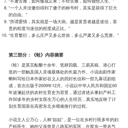
“不遭苦难，如何修成正果；不经苦难，如何顿悟人生。”
“一个人并没傻但得到了傻子的称号时，其实是获得了巨大
的自由。”
“所谓爱情，其实就是一场大病。越是富贵者越是迷信，富
贵的程度与迷信的程度成正比。”
“生育繁衍，多么庄严又多么世俗，多么严肃又多么荒唐。”
第三部分：《蛙》内容摘要
《蛙》是莫言酝酿十余年、笔耕四载、三易其稿、潜心打
造的一部触及国人灵魂最痛处的长篇力作。小说由剧作家
蝌蚪写给日本作家杉谷义人的四封长信和一部九幕话剧组
成，首次出版于2009年12月。小说以中华人民共和国近60
年波澜起伏的农村生育史为背景，通过讲述从事妇产科工
作50多年的乡村女医生万心的人生经历，真实地反映了计
划生育国策在高密东北乡艰难推行的过程。
小说主人公万心，人称“姑姑”，是一位在乡村行医多年的妇
产科医生。她的父亲曾是八路军的军医，在胶东一带名气