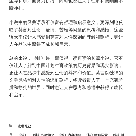
生存和尊严而努力拼搏，同时也都在为了理解和接纳而不
断挣扎。
小说中的经典语录不仅富有哲理和启示意义，更深刻地反
映了莫言对生命、爱情、苦难等问题的思考和感悟。这些
语录不仅让人感受到莫言对人性深刻的理解和剖析，更让
人在品味中获得了成长和启示。
总的来说，《蛙》是一部值得一读再读的长篇小说。它不
仅让人了解到中国计划生育政策的历史背景和现实影响，
更让人在品味中感受到生命的尊严和价值。莫言以独特的
文学风格和对人性的深刻剖析，将读者带入了一个充满矛
盾和挣扎的世界，同时也让人在思考和感悟中获得了成长
和启示。
分
读书笔记
类
标
《蛙》
、
《蛙》作者简介
、
《蛙》内容摘要
、
《蛙》经典语录
、
《蛙》读