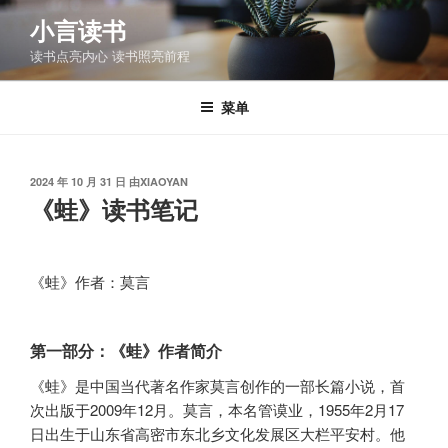
跳
小言读书
至
读书点亮内心 读书照亮前程
内
容
菜单
发
2024 年 10 月 31 日
由
XIAOYAN
布
《蛙》读书笔记
于
《蛙》作者：莫言
第一部分：《蛙》作者简介
《蛙》是中国当代著名作家莫言创作的一部长篇小说，首
次出版于2009年12月。莫言，本名管谟业，1955年2月17
日出生于山东省高密市东北乡文化发展区大栏平安村。他