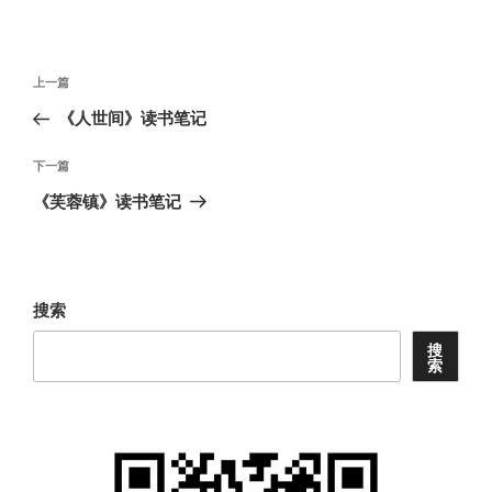
文
上
上一篇
章
一
《人世间》读书笔记
导
篇
航
文
下
下一篇
章
一
《芙蓉镇》读书笔记
篇
文
章
搜索
搜
索