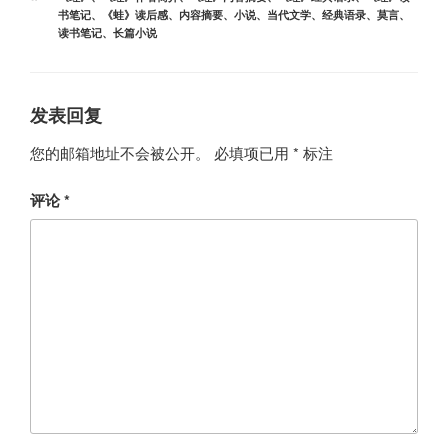
签
书笔记
、
《蛙》读后感
、
内容摘要
、
小说
、
当代文学
、
经典语录
、
莫言
、
读书笔记
、
长篇小说
发表回复
您的邮箱地址不会被公开。
必填项已用
*
标注
评论
*