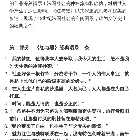
的作品深刻揭示了法国社会的种种弊病和虚伪，对后世文
学产生了深远影响。《红与黑》以其深邃的思考和优美的
叙述，展现了19世纪法国社会的广阔图景，成为文学史上
的经典之作。
第二部分：《红与黑》经典语录十条
“我的梦想，值得我本人去争取，我今天的生活，绝不是我
昨天生活的冷淡抄袭。”
“社会好像一根竹竿，分成若干节，一个人的伟大事业，就
是爬上比他自己的阶级更高的阶级去。”
“在人生这片自私的沙漠里，人各为己，人人都是在为自己
打算。”
“时间，既是无情的，也是公正的。”
“一条路并不因为它路边长满荆棘而丧失美丽，旅行者照旧
前行，让那些讨厌的荆棘留在那枯死吧。”
“舆论带来了自由，也插手了与之无关的事情。”
“魅力往往与独特联系在一起，没有特色意味着平庸，而平