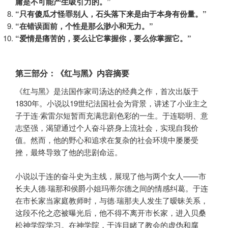
庸是不可能产生吸引力的。”
“只有傻瓜才怪罪别人，石头落下来是由于本身有份量。”
“在错误面前，个性是那么渺小和无力。”
“爱情是痛苦的，要么让它掌握你，要么你掌握它。”
第三部分：《红与黑》内容摘要
《红与黑》是法国作家司汤达的经典之作，首次出版于
1830年。小说以19世纪法国社会为背景，讲述了小业主之
子于连·索雷尔短暂而充满悲剧色彩的一生。于连聪明、意
志坚强，渴望通过个人奋斗跻身上流社会，实现自我价
值。然而，他的野心和追求在复杂的社会环境中屡屡受
挫，最终导致了他的悲剧命运。
小说以于连的奋斗史为主线，展现了他与两个女人——市
长夫人德·瑞那和侯爵小姐玛蒂尔德之间的情感纠葛。于连
在市长家当家庭教师时，与德·瑞那夫人发生了暧昧关系，
这段不伦之恋被曝光后，他不得不离开市长家，进入贝桑
松神学院学习。在神学院，于连目睹了教会的虚伪和腐