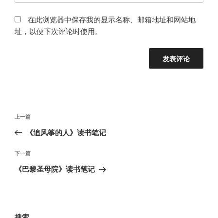
在此浏览器中保存我的显示名称、邮箱地址和网站地
址，以便下次评论时使用。
文
上
上一篇
章
一
《追风筝的人》读书笔记
导
篇
航
文
下
下一篇
章
一
《巴黎圣母院》读书笔记
篇
文
章
搜索