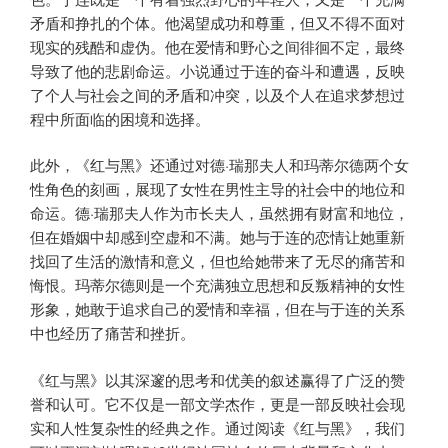
矛盾和挣扎的个体。他渴望成功和尊重，但又不得不面对
现实的残酷和虚伪。他在爱情和野心之间徘徊不定，最终
导致了他的悲剧命运。小说通过于连的奋斗和遭遇，反映
了个人与社会之间的矛盾和冲突，以及个人在追求梦想过
程中所面临的困境和选择。
此外，《红与黑》还通过对德·瑞那夫人和玛蒂尔德两个女
性角色的刻画，展现了女性在男性主导的社会中的地位和
命运。德·瑞那夫人作为市长夫人，虽然拥有财富和地位，
但在婚姻中却感到空虚和不满。她与于连的恋情让她重新
找回了生活的激情和意义，但也给她带来了无尽的痛苦和
悔恨。玛蒂尔德则是一个充满独立思想和反叛精神的女性
形象，她敢于追求自己的爱情和幸福，但在与于连的关系
中也经历了痛苦和挫折。
《红与黑》以其深邃的思考和优美的叙述赢得了广泛的赞
誉和认可。它不仅是一部文学杰作，更是一部反映社会现
实和人性复杂性的经典之作。通过阅读《红与黑》，我们