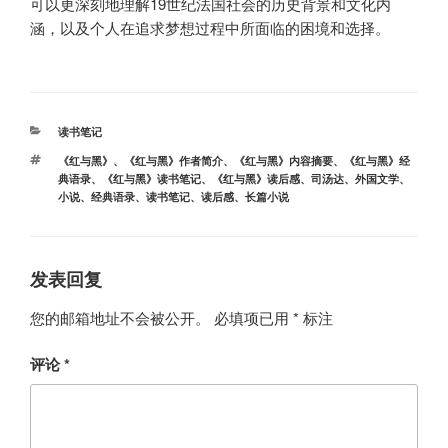
可以更深刻地理解19世纪法国社会的历史背景和文化内
涵，以及个人在追求梦想过程中所面临的困境和选择。
分
读书笔记
类
标
《红与黑》
、
《红与黑》作者简介
、
《红与黑》内容摘要
、
《红与黑》经
签
典语录
、
《红与黑》读书笔记
、
《红与黑》读后感
、
司汤达
、
外国文学
、
小说
、
经典语录
、
读书笔记
、
读后感
、
长篇小说
发表回复
您的邮箱地址不会被公开。
必填项已用
*
标注
评论
*