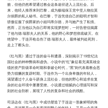
败，但他仍然希望通过教会这条途径进入上流社会。后
来，他经人推荐来到巴黎，成为极端保王党中坚人物拉莫
尔侯爵的私人秘书。在巴黎，于连凭借自己的聪明才智和
骄傲征服了侯爵家的小姐玛蒂尔德，并与她产生了私情。
然而，正当他以为自己即将实现梦想时，一封告密信揭露
了他与德·瑞那夫人的关系，他的野心和梦想彻底破灭。在
绝望中，于连开枪击伤了德·瑞那夫人，最终被判处死刑，
走上了断头台。
《红与黑》通过于连的奋斗和遭遇，深刻揭示了19世纪法
国社会的种种弊病和虚伪。小说中的“红”象征着充满英雄业
绩的资产阶级革命时期和拿破仑时代，“黑”则代表着教会恶
势力猖獗的复辟时期。于连作为一个出身卑微的年轻人，
渴望通过个人奋斗跻身上流社会，但他的野心和追求在复
杂的社会环境中屡屡受挫。小说通过细腻的心理描写和深
刻的社会剖析，展现了人性的复杂和社会的残酷。
司汤达在《红与黑》中成功塑造了于连这一形象鲜明的角
色。于连既是一个有着强烈野心的年轻人，又是一个充满